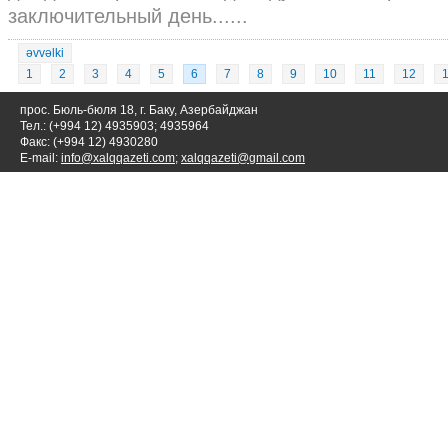
заключительный день......
əvvəlki
1
2
3
4
5
6
7
8
9
10
11
12
прос. Бюль-бюля 18, г. Баку, Азербайджан
Тел.: (+994 12) 4935903; 4935964
Факс: (+994 12) 4930280
E-mail:
info@xalqqazeti.com
;
xalqqazeti@gmail.com