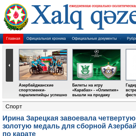
Главная
Официальная хроника
Официальные документы
Рубр
р Гусейнов
етится с лидером
иваля в Испании
Спорт
Ирина Зарецкая завоевала четвертую
золотую медаль для сборной Азерба
по карате