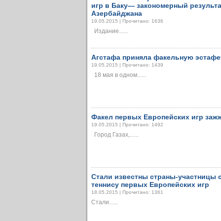
игр в Баку— закономерный результа
Азербайджана
19.05.2015 | Прочитано: 1636
Издание......
Агстафа приняла факельную эстафе
19.05.2015 | Прочитано: 1439
18 мая в одном......
Факел первых Европейских игр зажж
19.05.2015 | Прочитано: 1492
Город Газах,......
Стали известны страны-участницы 
теннису первых Европейских игр
18.05.2015 | Прочитано: 1361
Стали......