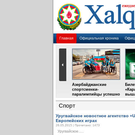
Главная
Официальная хроника
Офиц
Гадир Гусейнов
Азербайджанские
Биле
импия»
встретится с лидером
спортсменки-
«Кар
жу
фестиваля в Испании
паралимпийцы успешно
вышл
выступили на III
Международном
Спорт
фестивале парашютного
спорта
Уругвайское новостное агентство «
Европейских играх
26.05.2015 | Прочитано: 1473
Уругвайское......