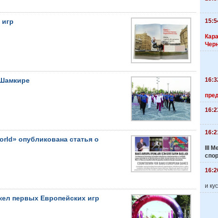
15:5
 игр
Кара
Чер
16:3
 Шамкире
пре
16:2
16:2
orld» опубликована статья о
III
спо
16:2
и ку
кел первых Европейских игр