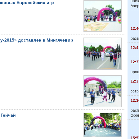
пос
первых Европейских игр
Азер
12:4
разв
у-2015» доставлен в Мингячевир
12:4
12:3
про
12:3
сотр
12:3
расп
 Гейчай
фро
15:5