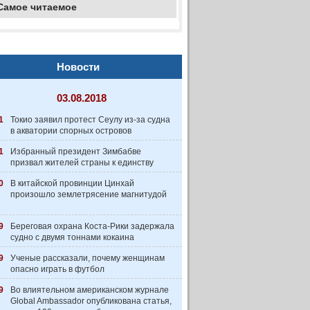
Самое читаемое
Новости
03.08.2018
1
Токио заявил протест Сеулу из-за судна
в акватории спорных островов
1
Избранный президент Зимбабве
призвал жителей страны к единству
0
В китайской провинции Цинхай
произошло землетрясение магнитудой
9
Береговая охрана Коста-Рики задержала
судно с двумя тоннами кокаина
9
Ученые рассказали, почему женщинам
опасно играть в футбол
9
Во влиятельном американском журнале
Global Ambassador опубликована статья,