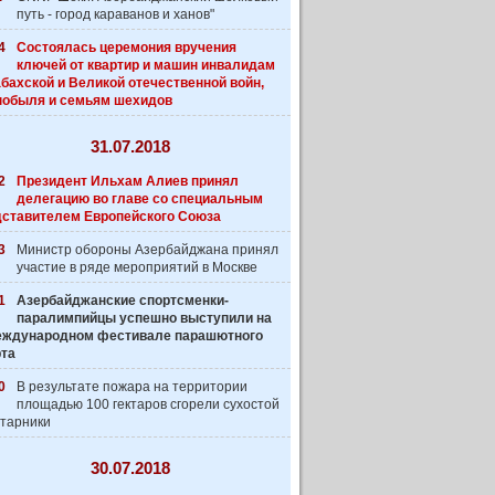
путь - город караванов и ханов"
4
Состоялась церемония вручения
ключей от квартир и машин инвалидам
бахской и Великой отечественной войн,
нобыля и семьям шехидов
31.07.2018
2
Президент Ильхам Алиев принял
делегацию во главе со специальным
дставителем Европейского Союза
3
Министр обороны Азербайджана принял
участие в ряде мероприятий в Москве
1
Азербайджанские спортсменки-
паралимпийцы успешно выступили на
 Международном фестивале парашютного
рта
0
В результате пожара на территории
площадью 100 гектаров сгорели сухостой
старники
30.07.2018