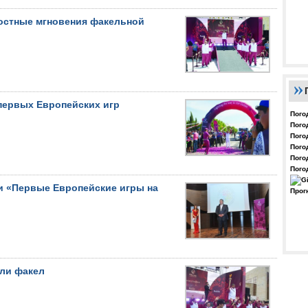
остные мгновения факельной
первых Европейских игр
Пого
Пого
Пого
Пого
Пого
Пого
и «Первые Европейские игры на
Прог
или факел