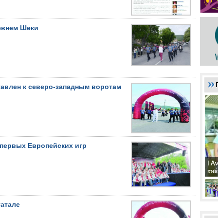
евнем Шеки
тавлен к северо-западным воротам
 первых Европейских игр
I A
I A
xat
müd
гатале