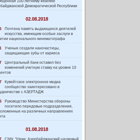
вященная 100-летнему юбилею
байджанской Демократической Республики
02.08.2018
6
Почтена память выдающихся деятелей
искусства, имеющим особые заслуги в
итии национального кинематографа
1
Ученые создали наночастицы,
защищающие зубы от кариеса
7
Центральный банк оставил без
изменений учетную ставку на уровне 10
центов
7
Кувейтское электронное медиа
сообщество заинтеpесовано в
удничестве с АЗЕРТАДЖ
6
Руководство Министерства обороны
посетило передовые подразделения,
оложенные на различных направлениях
нта
01.08.2018
7
CNN: "Шеки: Азербайджанский шелковый