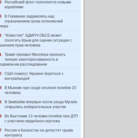
3
Российский флот пополнится новыми
кораблями
3
В Германии задумались над
ограничением срока полномочий
лера
2
"Известия": БДИПЧ ОБСЕ может
посетить Крым для оценки ситуации с
шением прав человека
1
Трамп призвал Мюллера признать
личную заинтересованность в
одимом им расследовании
0
США помогут Украине бороться с
контрабандой
8
В Мьянме при сходе оползня погибли 23
человека
6
В Зимбабве впервые после ухода Мугабе
открылись избирательные участки
9
Во Вьетнаме 13 человек погибли при ДТП
с участием свадебного кортежа
7
Россия и Казахстан не допустят срыва
контракта