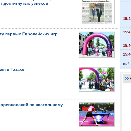
т достигнутых успехов
15:4
15:4
ту первых Европейских игр
15:4
15:4
выбо
ен в Газахе
соревнований по настольному