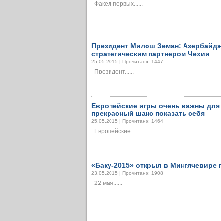
Факел первых......
Президент Милош Земан: Азербайд
стратегическим партнером Чехии
25.05.2015 | Прочитано: 1447
Президент......
Европейские игры очень важны для 
прекрасный шанс показать себя
25.05.2015 | Прочитано: 1464
Европейские......
«Баку-2015» открыл в Мингячевире 
23.05.2015 | Прочитано: 1908
22 мая......