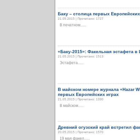
Баку – столица первых Европейских
21.05.2015 | Прочитано: 1727
В печатном......
«Баку-2015»: Факельная эстафета в
21.05.2015 | Прочитано: 1513
Эстафета......
В майском номере журнала «Hazar W
первых Европейских играх
21.05.2015 | Прочитано: 1330
В майском......
Древний огузский край встретил фа
20.05.2015 | Прочитано: 1570
19 мая факел......