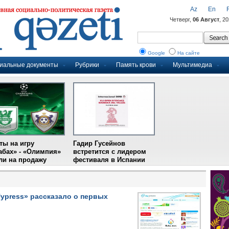
Az
En
Четверг,
06 Август
, 2
Google
На сайте
иальные документы
Рубрики
Память крови
Мультимедиа
ты на игру
Гадир Гусейнов
абах» - «Олимпия»
встретится с лидером
и на продажу
фестиваля в Испании
Uypress» рассказало о первых