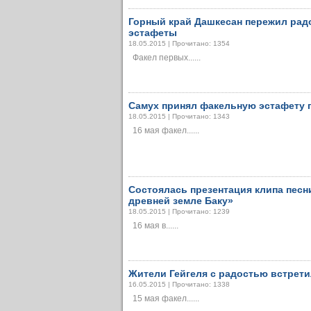
Горный край Дашкесан пережил рад
эстафеты
18.05.2015 | Прочитано: 1354
Факел первых......
Самух принял факельную эстафету 
18.05.2015 | Прочитано: 1343
16 мая факел......
Состоялась презентация клипа песн
древней земле Баку»
18.05.2015 | Прочитано: 1239
16 мая в......
Жители Гейгеля с радостью встрет
16.05.2015 | Прочитано: 1338
15 мая факел......