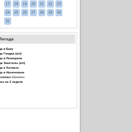
17
18
19
20
21
22
23
24
25
26
27
28
29
30
31
Погода
да в Баку
да Гянджа (а/п)
да в Ленкорани
да Закаталы (а/п)
да в Хачмазе
да в Нахичевани
Gismeteo
ноз на 2 недели