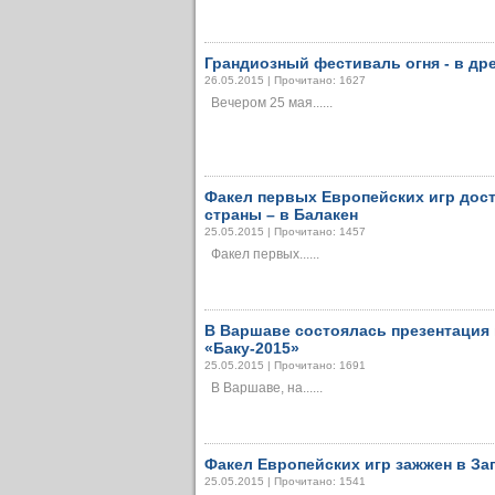
Грандиозный фестиваль огня - в др
26.05.2015 | Прочитано: 1627
Вечером 25 мая......
Факел первых Европейских игр дос
страны – в Балакен
25.05.2015 | Прочитано: 1457
Факел первых......
В Варшаве состоялась презентация
«Баку-2015»
25.05.2015 | Прочитано: 1691
В Варшаве, на......
Факел Европейских игр зажжен в За
25.05.2015 | Прочитано: 1541