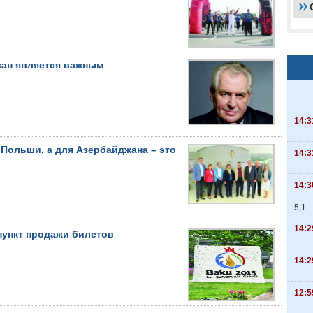
жан является важным
14:3
Польши, а для Азербайджана – это
14:3
14:3
5,1
14:2
пункт продажи билетов
14:2
12:5