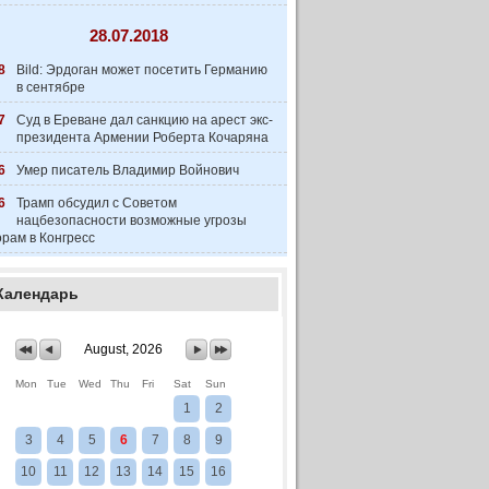
28.07.2018
8
Bild: Эрдоган может посетить Германию
в сентябре
7
Суд в Ереване дал санкцию на арест экс-
президента Армении Роберта Кочаряна
6
Умер писатель Владимир Войнович
6
Трамп обсудил с Советом
нацбезопасности возможные угрозы
рам в Конгресс
Календарь
August, 2026
Mon
Tue
Wed
Thu
Fri
Sat
Sun
1
2
3
4
5
6
7
8
9
10
11
12
13
14
15
16