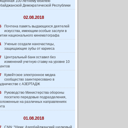
вященная 100-летнему юбилею
байджанской Демократической Республики
02.08.2018
6
Почтена память выдающихся деятелей
искусства, имеющим особые заслуги в
итии национального кинематографа
1
Ученые создали наночастицы,
защищающие зубы от кариеса
7
Центральный банк оставил без
изменений учетную ставку на уровне 10
центов
7
Кувейтское электронное медиа
сообщество заинтеpесовано в
удничестве с АЗЕРТАДЖ
6
Руководство Министерства обороны
посетило передовые подразделения,
оложенные на различных направлениях
нта
01.08.2018
7
CNN: "Шеки: Азербайджанский шелковый