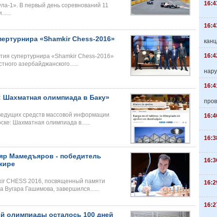
16:4
ла-1». В первый день соревнований 11
....
16:4
ертурнира «Shamkir Chess-2016»
канц
16:4
тия супертурнира «Shamkir Chess-2016»
ного азербайджанского......
нару
16:4
е: Шахматная олимпиада в Баку»
пров
 ведущих средств массовой информации
16:4
ске: Шахматная олимпиада в......
16:3
яр Мамедъяров - победитель
16:3
кире
ir CHESS 2016, посвященный памяти
16:2
 Вугара Гашимова, завершился......
16:2
ой олимпиады осталось 100 дней