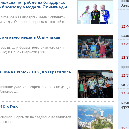
пос
йджана по гребле на байдарках
Азер
ла бронзовую медаль Олимпиады
о гребле на байдарках Инна Осипенко-
мпиады. Она финишировала третьей в
12:4
разв
бронзовую медаль Олимпиады
12:4
овер вышли борцы греко-римского стиля
кг) и Сабах Шариати (130......
12:3
про
шие на «Рио-2016», возвратились
12:3
сотр
инявшие участие в соревнованиях по дзюдо
нейро,......
12:3
расп
16 в Рио
фро
тсменов. Первыми на стадионе появляются
ьского......
15:5