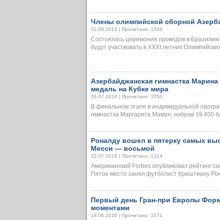
Члены олимпийской сборной Азерб
02.08.2016 | Прочитано: 1546
Состоялась церемония проводов в Бразилию
будут участвовать в XXXI летних Олимпийских и
Азербайджанская гимнастка Марина
медаль на Кубке мира
26.07.2016 | Прочитано: 1550
В финальном этапе в индивидуальной програ
гимнастка Маргарита Мамун, набрав 19.400 бал
Роналду вошел в пятерку самых вы
Месси — восьмой
12.07.2016 | Прочитано: 1314
Американский Forbes опубликовал рейтинг с
Пятое место занял футболист Криштиану Рона
Первый день Гран-при Европы Форм
моментами
18.06.2016 | Прочитано: 1571