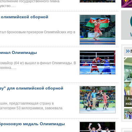
сполнение государственного гимна
тво......
я олимпийской сборной
стал бронзовым призером Олимпийских игр в
финал Олимпиады
омайор (64 кг) вышел в финал Олимпиады. В
яна......
зу" для олимпийской сборной
I A
I A
xat
müd
шин, представляющая страну в
категории 53 килограммов, завоевала
 бронзовую медаль Олимпиады