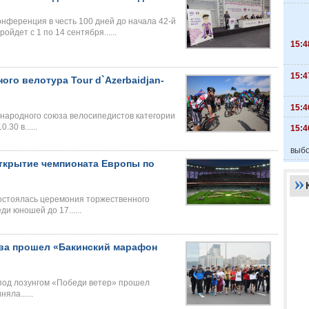
конференция в честь 100 дней до начала 42-й
дет с 1 по 14 сентября......
15:4
15:4
го велотура Tour d`Azerbaidjan-
15:4
ународного союза велосипедистов категории
30 в......
15:4
выбо
открытие чемпионата Европы по
остоялась церемония торжественного
и юношей до 17......
ва прошел «Бакинский марафон
под лозунгом «Победи ветер» прошел
ла......