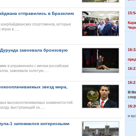
15:5
айджана отправились в Бразилию
Кара
 азербайджанских спортсменов, которые
Чер
грах в......
16:3
 Дурунда завоевала бронзовую
пре
мме в упражнениях с мячом российская
16:2
ла, завоевала золотую......
16:2
сокооплачиваемых звезд мира,
III
спо
амых высокооплачиваемых знаменитостей.
16:2
лду, выступающий за......
и ку
ула-1 запомнился интересными