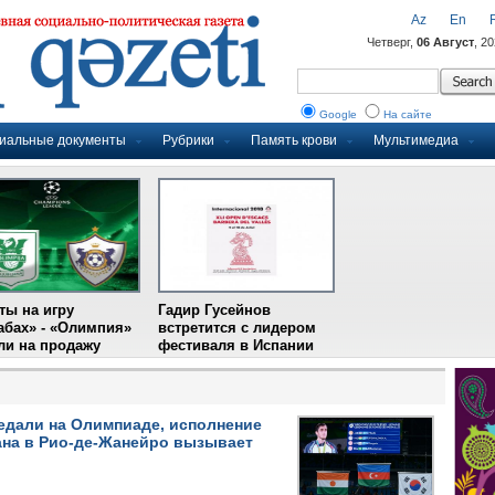
Az
En
Четверг,
06 Август
, 2
Google
На сайте
иальные документы
Рубрики
Память крови
Мультимедиа
ты на игру
Гадир Гусейнов
абах» - «Олимпия»
встретится с лидером
и на продажу
фестиваля в Испании
едали на Олимпиаде, исполнение
ана в Рио-де-Жанейро вызывает