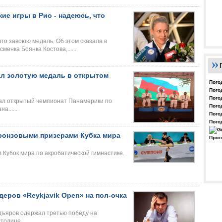
ие игры в Рио - надеюсь, что
что завоюю медаль. Об этом сказала в
нка Боянка Костова,......
л золотую медаль в открытом
Пого
Пого
Пого
вал открытый чемпионат Панамерики по
Пого
......
Пого
Пого
ронзовыми призерами Кубка мира
Прог
 Кубок мира по акробатической гимнастике.
еров «Reykjavik Open» на пол-очка
ъяров одержал третью победу на
олице......