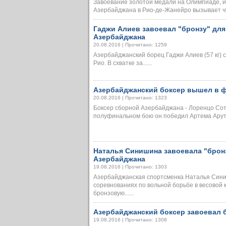
Завоевание золотой медали на Олимпиаде, и
Азербайджана в Рио-де-Жанейро вызывает чувс
Гаджи Алиев завоевал "бронзу" дл
Азербайджана
20.08.2016 | Прочитано: 1259
Азербайджанский борец Гаджи Алиев (57 кг) 
Рио. В схватке за......
Азербайджанский боксер вышел в 
20.08.2016 | Прочитано: 1323
Боксер сборной Азербайджана - Лоренцо Сот
полуфинальном бою он победил Артема Арутюн
Наталья Синишина завоевала "брон
Азербайджана
19.08.2016 | Прочитано: 1303
Азербайджанская спортсменка Наталья Сини
соревнованиях по вольной борьбе в весовой 
бронзовую......
Азербайджанский боксер завоевал
19.08.2016 | Прочитано: 1308