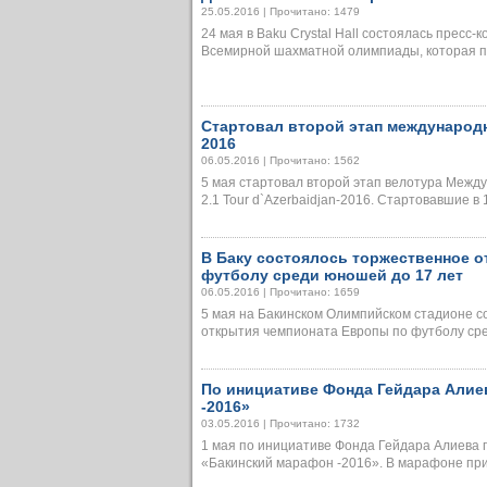
25.05.2016 | Прочитано: 1479
24 мая в Baku Crystal Hall состоялась пресс-
Всемирной шахматной олимпиады, которая прой
Стартовал второй этап международно
2016
06.05.2016 | Прочитано: 1562
5 мая стартовал второй этап велотура Межд
2.1 Tour d`Azerbaidjan-2016. Стартовавшие в 10.
В Баку состоялось торжественное 
футболу среди юношей до 17 лет
06.05.2016 | Прочитано: 1659
5 мая на Бакинском Олимпийском стадионе с
открытия чемпионата Европы по футболу сред
По инициативе Фонда Гейдара Алие
-2016»
03.05.2016 | Прочитано: 1732
1 мая по инициативе Фонда Гейдара Алиева 
«Бакинский марафон -2016». В марафоне приня