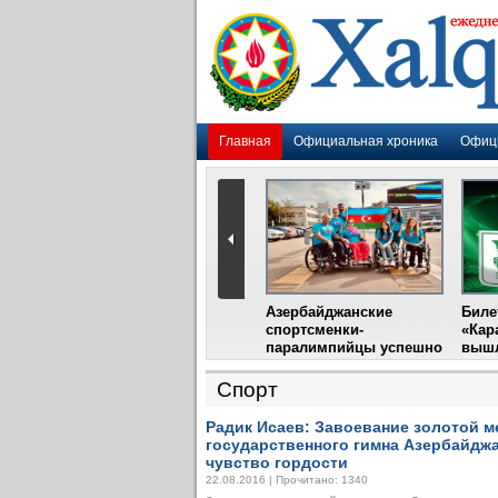
Главная
Официальная хроника
Офиц
Гадир Гусейнов
Азербайджанские
Биле
импия»
встретится с лидером
спортсменки-
«Кар
жу
фестиваля в Испании
паралимпийцы успешно
вышл
выступили на III
Международном
Спорт
фестивале парашютного
спорта
Радик Исаев: Завоевание золотой м
государственного гимна Азербайдж
чувство гордости
22.08.2016 | Прочитано: 1340