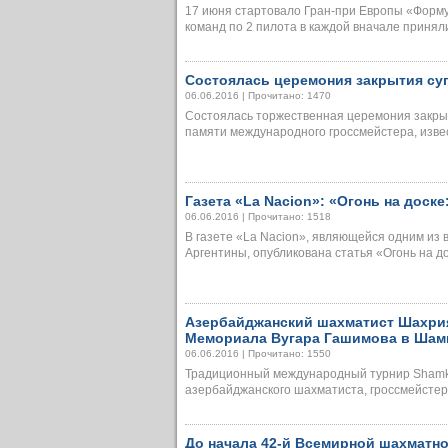
17 июня стартовало Гран-при Европы «Форму
команд по 2 пилота в каждой вначале приняли..
Состоялась церемония закрытия суп
06.06.2016 | Прочитано: 1470
Состоялась торжественная церемония закры
памяти международного гроссмейстера, извест
Газета «La Nacion»: «Огонь на доск
06.06.2016 | Прочитано: 1518
В газете «La Nacion», являющейся одним из
Аргентины, опубликована статья «Огонь на до
Азербайджанский шахматист Шахри
Мемориала Вугара Гашимова в Шам
06.06.2016 | Прочитано: 1550
Традиционный международный турнир Shamk
азербайджанского шахматиста, гроссмейстера
До начала 42-й Всемирной шахматн