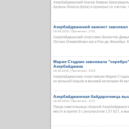
Азербайджанский боксер Камран Шахсуварлы 
Арлена Лопеса (Куба) и проиграл со счетом - 0
Азербайджанский каноист завоевал
19.08.2016 | Прочитано: 1731
Азербайджанский спортсмен Валентин Демья
Летних Олимпийских игр в Рио-де-Жанейро. К
Мария Стадник завоевала "серебро
Азербайджана
18.08.2016 | Прочитано: 1374
Азербайджанская спортсменка Мария Стадни
по вольной борьбе в весовой категории 48 кил
Азербайджанская байдарочница выш
18.08.2016 | Прочитано: 1271
Представительница сборной Азербайджана И
место в группе 3 с результатом 1:57.627, и выш