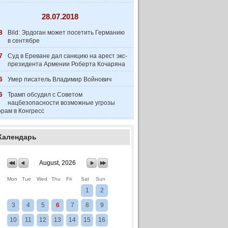
28.07.2018
8
Bild: Эрдоган может посетить Германию
в сентябре
7
Суд в Ереване дал санкцию на арест экс-
президента Армении Роберта Кочаряна
6
Умер писатель Владимир Войнович
6
Трамп обсудил с Советом
нацбезопасности возможные угрозы
рам в Конгресс
Календарь
August, 2026
Mon
Tue
Wed
Thu
Fri
Sat
Sun
1
2
3
4
5
6
7
8
9
10
11
12
13
14
15
16