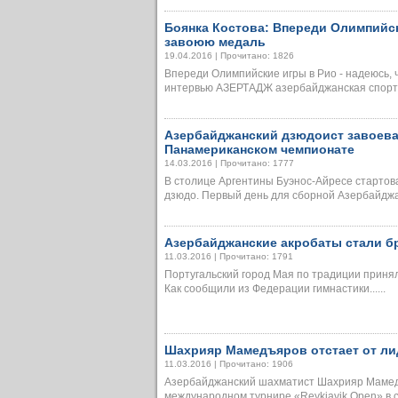
Боянка Костова: Впереди Олимпийск
завоюю медаль
19.04.2016 | Прочитано: 1826
Впереди Олимпийские игры в Рио - надеюсь, 
интервью АЗЕРТАДЖ азербайджанская спортсме
Азербайджанский дзюдоист завоева
Панамериканском чемпионате
14.03.2016 | Прочитано: 1777
В столице Аргентины Буэнос-Айресе старто
дзюдо. Первый день для сборной Азербайджана
Азербайджанские акробаты стали б
11.03.2016 | Прочитано: 1791
Португальский город Мая по традиции принял
Как сообщили из Федерации гимнастики......
Шахрияр Мамедъяров отстает от лид
11.03.2016 | Прочитано: 1906
Азербайджанский шахматист Шахрияр Мамед
международном турнире «Reykjavik Open» в ст