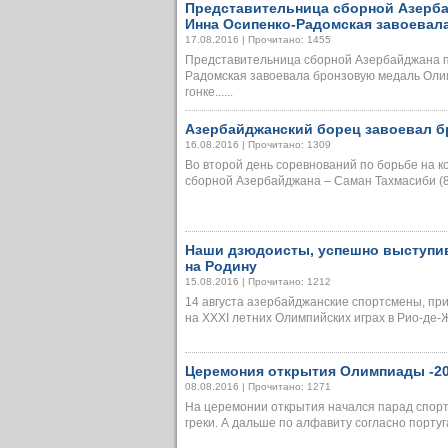
Представительница сборной Азерба
Инна Осипенко-Радомская завоева
17.08.2016 | Прочитано: 1455
Представительница сборной Азербайджана п
Радомская завоевала бронзовую медаль Оли
гонке......
Азербайджанский борец завоевал 
16.08.2016 | Прочитано: 1309
Во второй день соревнований по борьбе на к
сборной Азербайджана – Саман Тахмасиби (85 
Наши дзюдоисты, успешно выступив
на Родину
15.08.2016 | Прочитано: 1212
14 августа азербайджанские спортсмены, пр
на ХХХI летних Олимпийских играх в Рио-де-Жа
Церемония открытия Олимпиады -20
08.08.2016 | Прочитано: 1271
На церемонии открытия начался парад спор
греки. А дальше по алфавиту согласно португал