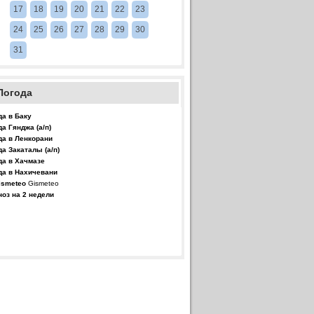
17
18
19
20
21
22
23
24
25
26
27
28
29
30
31
Погода
да в Баку
да Гянджа (а/п)
да в Ленкорани
да Закаталы (а/п)
да в Хачмазе
да в Нахичевани
Gismeteo
ноз на 2 недели