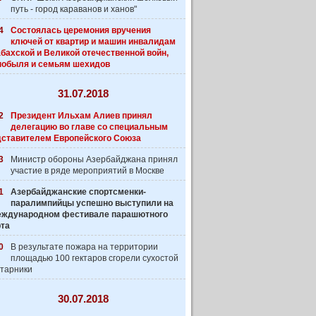
путь - город караванов и ханов"
4
Состоялась церемония вручения
ключей от квартир и машин инвалидам
бахской и Великой отечественной войн,
нобыля и семьям шехидов
31.07.2018
2
Президент Ильхам Алиев принял
делегацию во главе со специальным
дставителем Европейского Союза
3
Министр обороны Азербайджана принял
участие в ряде мероприятий в Москве
1
Азербайджанские спортсменки-
паралимпийцы успешно выступили на
 Международном фестивале парашютного
рта
0
В результате пожара на территории
площадью 100 гектаров сгорели сухостой
старники
30.07.2018