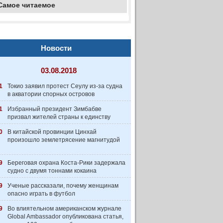
Самое читаемое
Новости
03.08.2018
1
Токио заявил протест Сеулу из-за судна
в акватории спорных островов
1
Избранный президент Зимбабве
призвал жителей страны к единству
0
В китайской провинции Цинхай
произошло землетрясение магнитудой
9
Береговая охрана Коста-Рики задержала
судно с двумя тоннами кокаина
9
Ученые рассказали, почему женщинам
опасно играть в футбол
9
Во влиятельном американском журнале
Global Ambassador опубликована статья,