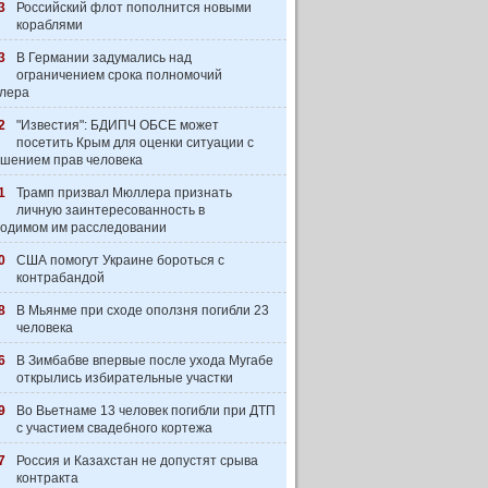
3
Российский флот пополнится новыми
кораблями
3
В Германии задумались над
ограничением срока полномочий
лера
2
"Известия": БДИПЧ ОБСЕ может
посетить Крым для оценки ситуации с
шением прав человека
1
Трамп призвал Мюллера признать
личную заинтересованность в
одимом им расследовании
0
США помогут Украине бороться с
контрабандой
8
В Мьянме при сходе оползня погибли 23
человека
6
В Зимбабве впервые после ухода Мугабе
открылись избирательные участки
9
Во Вьетнаме 13 человек погибли при ДТП
с участием свадебного кортежа
7
Россия и Казахстан не допустят срыва
контракта