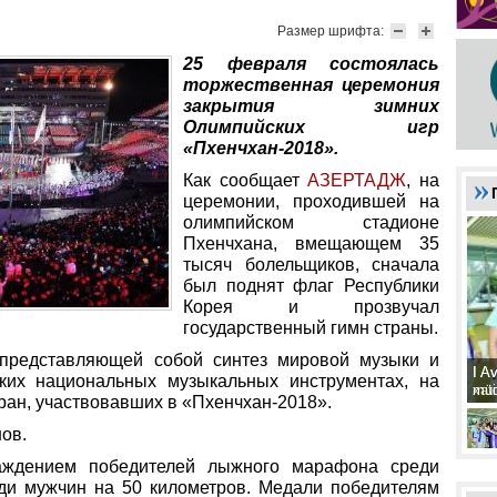
Размер шрифта:
25 февраля состоялась
торжественная церемония
закрытия зимних
Олимпийских игр
«Пхенчхан-2018».
Как сообщает
АЗЕРТАД
Ж
, на
церемонии, проходившей на
олимпийском стадионе
Пхенчхана, вмещающем 35
тысяч болельщиков, сначала
был поднят флаг Республики
Корея и прозвучал
государственный гимн страны.
 представляющей собой синтез мировой музыки и
I A
I A
ких национальных музыкальных инструментах, на
xat
müd
ран, участвовавших в «Пхенчхан-2018».
ов.
аждением победителей лыжного марафона среди
ди мужчин на 50 километров. Медали победителям