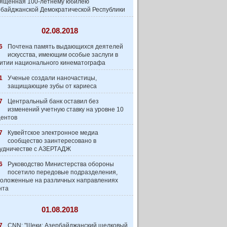
вященная 100-летнему юбилею
байджанской Демократической Республики
02.08.2018
6
Почтена память выдающихся деятелей
искусства, имеющим особые заслуги в
итии национального кинематографа
1
Ученые создали наночастицы,
защищающие зубы от кариеса
7
Центральный банк оставил без
изменений учетную ставку на уровне 10
центов
7
Кувейтское электронное медиа
сообщество заинтеpесовано в
удничестве с АЗЕРТАДЖ
6
Руководство Министерства обороны
посетило передовые подразделения,
оложенные на различных направлениях
нта
01.08.2018
7
CNN: "Шеки: Азербайджанский шелковый