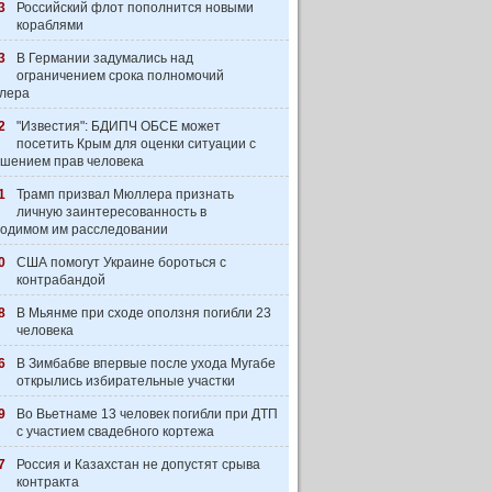
3
Российский флот пополнится новыми
кораблями
3
В Германии задумались над
ограничением срока полномочий
лера
2
"Известия": БДИПЧ ОБСЕ может
посетить Крым для оценки ситуации с
шением прав человека
1
Трамп призвал Мюллера признать
личную заинтересованность в
одимом им расследовании
0
США помогут Украине бороться с
контрабандой
8
В Мьянме при сходе оползня погибли 23
человека
6
В Зимбабве впервые после ухода Мугабе
открылись избирательные участки
9
Во Вьетнаме 13 человек погибли при ДТП
с участием свадебного кортежа
7
Россия и Казахстан не допустят срыва
контракта