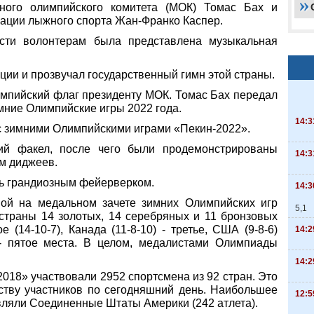
ного олимпийского комитета (МОК) Томас Бах и
ации лыжного спорта Жан-Франко Каспер.
сти волонтерам была представлена музыкальная
ции и прозвучал государственный гимн этой страны.
мпийский флаг президенту МОК. Томас Бах передал
имние Олимпийские игры 2022 года.
14:3
 с зимними Олимпийскими играми «Пекин-2022».
ий факел, после чего были продемонстрированы
14:3
ем диджеев.
ь грандиозным фейерверком.
14:3
ой на медальном зачете зимних Олимпийских игр
5,1
 страны 14 золотых, 14 серебряных и 11 бронзовых
 (14-10-7), Канада (11-8-10) - третье, США (9-8-6)
14:2
) - пятое места. В целом, медалистами Олимпиады
14:2
018» участвовали 2952 спортсмена из 92 стран. Это
ству участников по сегодняшний день. Наибольшее
12:5
вляли Соединенные Штаты Америки (242 атлета).