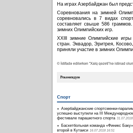
На играх Азербайджан был предс
Соревнования на зимней Олимп
соревновались в 7 видах спор
составляет свыше 586 граммов.
зимних Олимпийских игр.
XXIII зимние Олимпийские игр
стран. Эквадор, Эритрея, Косово
приняли участие в зимних Олимпи
© İstifadə edilərkən "Xalq qəzeti"nə istinad olun
Рекомендую
Спорт
Азербайджанские спортсменки-парали
успешно выступили на III Международно
фестивале парашютного спорта
31.07.2018
Баскетбольная команда «Финикс Баку»
второй в Кутаиси
16.07.2018 16:51