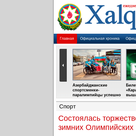
Главная
Официальная хроника
Офиц
Гадир Гусейнов
Азербайджанские
Биле
импия»
встретится с лидером
спортсменки-
«Кар
жу
фестиваля в Испании
паралимпийцы успешно
вышл
выступили на III
Международном
Спорт
фестивале парашютного
спорта
Состоялась торжеств
зимних Олимпийских 