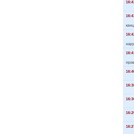
16:4
16:4
канц
16:4
нару
16:4
пров
16:4
16:3
16:3
16:2
16:2