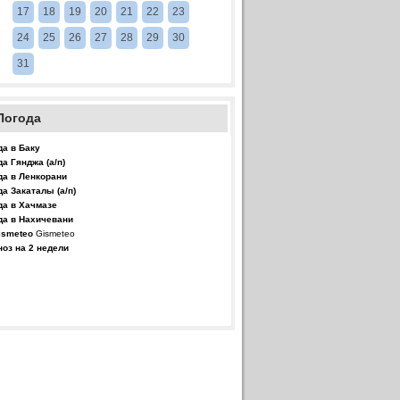
17
18
19
20
21
22
23
24
25
26
27
28
29
30
31
Погода
да в Баку
да Гянджа (а/п)
да в Ленкорани
да Закаталы (а/п)
да в Хачмазе
да в Нахичевани
Gismeteo
ноз на 2 недели