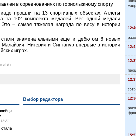
пос
тавлен в соревнованиях по горнолыжному спорту.
Азер
иаде прошли на 13 спортивных объектах. Атлеты
та за 102 комплекта медалей. Вес одной медали
 Это – самая тяжелая награда по весу в истории
12:4
разв
ы стали знаменательными еще и дебютом 6 новых
, Малайзия, Нигерия и Сингапур впервые в истории
12:4
йских играх.
12:3
malıdır.
про
12:3
сотр
12:3
Выбор редактора
расп
мпийцы
фро
м
 16:21
 стала
15:5