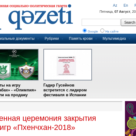
Az
En
Пятница,
07 Август
, 2
Google
На сайте
иальные документы
Рубрики
Память крови
Мультимедиа
ты на игру
Гадир Гусейнов
абах» - «Олимпия»
встретится с лидером
и на продажу
фестиваля в Испании
енная церемония закрытия
игр «Пхенчхан-2018»