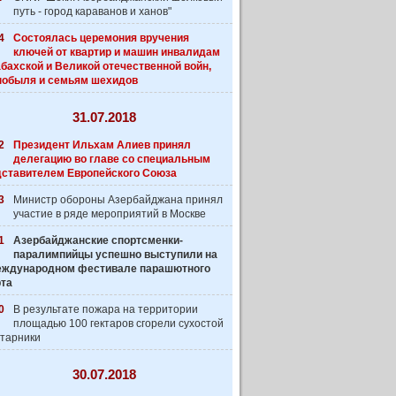
путь - город караванов и ханов"
4
Состоялась церемония вручения
ключей от квартир и машин инвалидам
бахской и Великой отечественной войн,
нобыля и семьям шехидов
31.07.2018
2
Президент Ильхам Алиев принял
делегацию во главе со специальным
дставителем Европейского Союза
3
Министр обороны Азербайджана принял
участие в ряде мероприятий в Москве
1
Азербайджанские спортсменки-
паралимпийцы успешно выступили на
 Международном фестивале парашютного
рта
0
В результате пожара на территории
площадью 100 гектаров сгорели сухостой
старники
30.07.2018