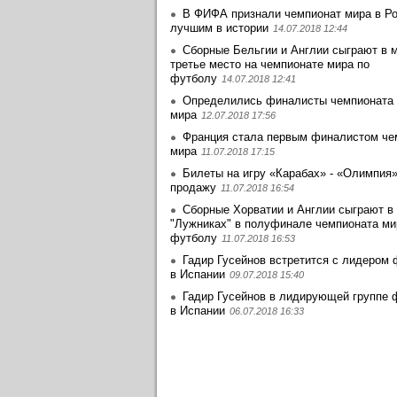
В ФИФА признали чемпионат мира в Р
лучшим в истории
14.07.2018 12:44
Сборные Бельгии и Англии сыграют в м
третье место на чемпионате мира по
футболу
14.07.2018 12:41
Определились финалисты чемпионата
мира
12.07.2018 17:56
Франция стала первым финалистом че
мира
11.07.2018 17:15
Билеты на игру «Карабах» - «Олимпия
продажу
11.07.2018 16:54
Сборные Хорватии и Англии сыграют в
"Лужниках" в полуфинале чемпионата ми
футболу
11.07.2018 16:53
Гадир Гусейнов встретится с лидером
в Испании
09.07.2018 15:40
Гадир Гусейнов в лидирующей группе 
в Испании
06.07.2018 16:33