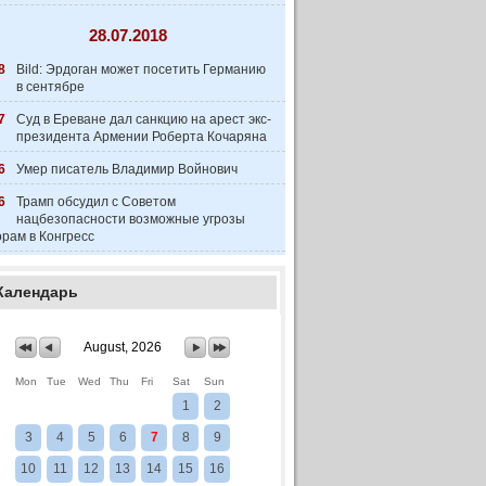
28.07.2018
8
Bild: Эрдоган может посетить Германию
в сентябре
7
Суд в Ереване дал санкцию на арест экс-
президента Армении Роберта Кочаряна
6
Умер писатель Владимир Войнович
6
Трамп обсудил с Советом
нацбезопасности возможные угрозы
рам в Конгресс
Календарь
August, 2026
Mon
Tue
Wed
Thu
Fri
Sat
Sun
1
2
3
4
5
6
7
8
9
10
11
12
13
14
15
16