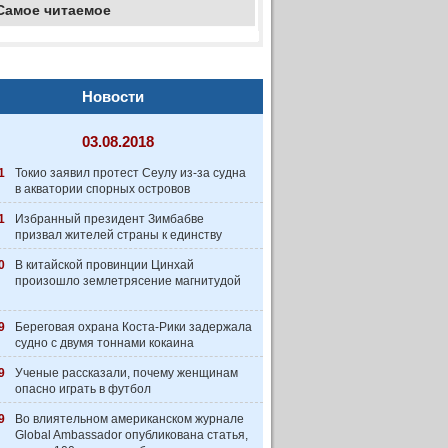
Самое читаемое
Новости
03.08.2018
1
Токио заявил протест Сеулу из-за судна
в акватории спорных островов
1
Избранный президент Зимбабве
призвал жителей страны к единству
0
В китайской провинции Цинхай
произошло землетрясение магнитудой
9
Береговая охрана Коста-Рики задержала
судно с двумя тоннами кокаина
9
Ученые рассказали, почему женщинам
опасно играть в футбол
9
Во влиятельном американском журнале
Global Ambassador опубликована статья,