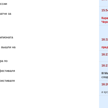
оссии
15:5
атче за
Кара
Чер
мпионата
16:3
» вышли на
пре
16:2
ра по
16:2
 фестиваля
III
спо
фестиваля
16:2
и ку