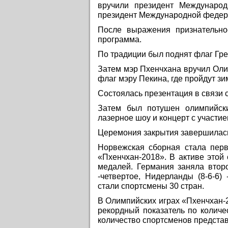
вручили президент Международ
президент Международной федер
После выражения признательно
программа.
По традиции был поднят флаг Гре
Затем мэр Пхенчхана вручил Оли
флаг мэру Пекина, где пройдут з
Состоялась презентация в связи
Затем был потушен олимпийск
лазерное шоу и концерт с участи
Церемония закрытия завершилас
Норвежская сборная стала перв
«Пхенчхан-2018». В активе этой
медалей. Германия заняла второе
-четвертое, Нидерланды (8-6-6
стали спортсмены 30 стран.
В Олимпийских играх «Пхенчхан-2
рекордный показатель по количе
количество спортсменов предста