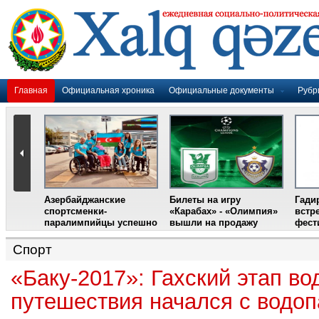
Главная
Официальная хроника
Официальные документы
Рубр
Азербайджанские
Билеты на игру
Гади
дером
спортсменки-
«Карабах» - «Олимпия»
встр
ании
паралимпийцы успешно
вышли на продажу
фест
выступили на III
Международном
Спорт
фестивале парашютного
спорта
«Баку-2017»: Гахский этап во
путешествия начался с водо