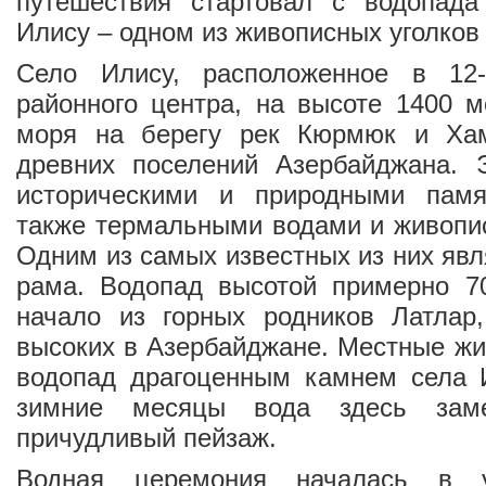
путешествия стартовал с водопад
Илису – одном из живописных уголков
Село Илису, расположенное в 12-
районного центра, на высоте 1400 
моря на берегу рек Кюрмюк и Хам
древних поселений Азербайджана. Э
историческими и природными памя
также термальными водами и живопи
Одним из самых известных из них явл
рама. Водопад высотой примерно 7
начало из горных родников Латлар
высоких в Азербайджане. Местные жи
водопад драгоценным камнем села 
зимние месяцы вода здесь заме
причудливый пейзаж.
Водная церемония началась в 