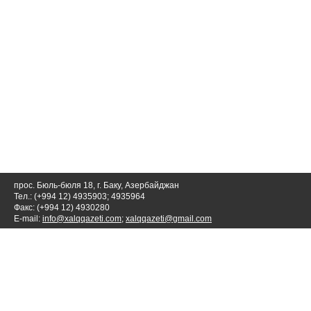
прос. Бюль-бюля 18, г. Баку, Азербайджан
Тел.: (+994 12) 4935903; 4935964
Факс: (+994 12) 4930280
E-mail:
info@xalqqazeti.com
;
xalqqazeti@gmail.com