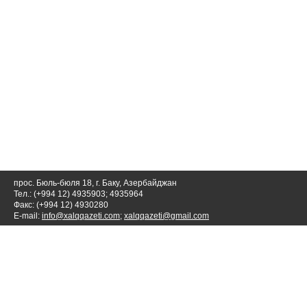
прос. Бюль-бюля 18, г. Баку, Азербайджан
Тел.: (+994 12) 4935903; 4935964
Факс: (+994 12) 4930280
E-mail:
info@xalqqazeti.com
;
xalqqazeti@gmail.com