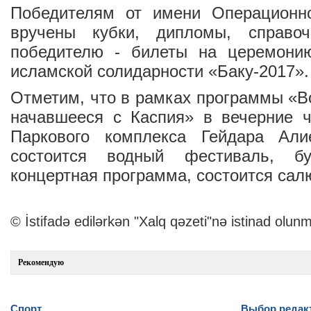
Победителям от имени Операционн
вручены кубки, дипломы, справоч
победителю - билеты на церемони
исламской солидарности «Баку-2017».
Отметим, что в рамках программы «В
начавшееся с Каспия» в вечерние 
Паркового комплекса Гейдара Али
состоится водный фестиваль, бу
концертная программа, состоится салю
© İstifadə edilərkən "Xalq qəzeti"nə istinad olunm
Рекомендую
Спорт
Выбор редак