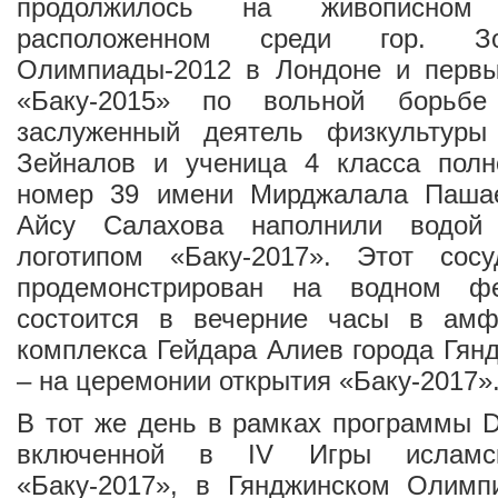
продолжилось на живописном 
расположенном среди гор. Зо
Олимпиады-2012 в Лондоне и первы
«Баку-2015» по вольной борьбе
заслуженный деятель физкультуры
Зейналов и ученица 4 класса пол
номер 39 имени Мирджалала Пашае
Айсу Салахова наполнили водой
логотипом «Баку-2017». Этот сос
продемонстрирован на водном фе
состоится в вечерние часы в амф
комплекса Гейдара Алиев города Гянд
– на церемонии открытия «Баку-2017»
В тот же день в рамках программы Do
включенной в IV Игры исламск
«Баку-2017», в Гянджинском Олимп