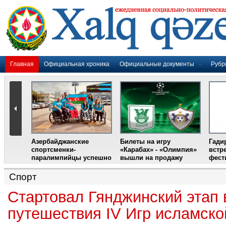
Главная
Официальная хроника
Официальные документы
Рубр
Азербайджанские
Билеты на игру
Гади
дером
спортсменки-
«Карабах» - «Олимпия»
встр
ании
паралимпийцы успешно
вышли на продажу
фест
выступили на III
Международном
Спорт
фестивале парашютного
спорта
Стартовал Гянджинский этап 
путешествия IV Игр исламско