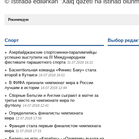
© İstifadə edilərkən "Xalq qəzeti"nə istinad olunm
Рекомендую
Спорт
Выбор редак
Азербайджанские спортсменки-паралимпийцы
успешно выступили на III Международном
фестивале парашютного спорта
31.07.2018 16:21
Баскетбольная команда «Финикс Баку» стала
второй в Кутаиси
16.07.2018 16:51
В ФИФА признали чемпионат мира в России
лучшим в истории
14.07.2018 12:44
Сборные Бельгии и Англии сыграют в матче за
третье место на чемпионате мира по
футболу
14.07.2018 12:41
Определились финалисты чемпионата
мира
12.07.2018 17:56
Франция стала первым финалистом чемпионата
мира
11.07.2018 17:15
Билеты на игру «Карабах» - «Олимпия» вышли на