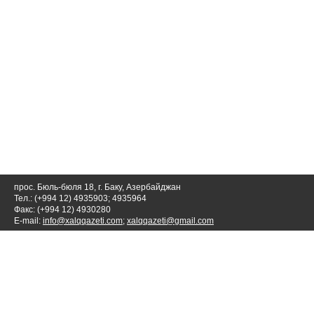
прос. Бюль-бюля 18, г. Баку, Азербайджан
Тел.: (+994 12) 4935903; 4935964
Факс: (+994 12) 4930280
E-mail:
info@xalqqazeti.com
;
xalqqazeti@gmail.com