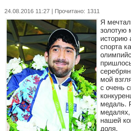
24.08.2016 11:27 | Прочитано: 1311
Я мечтал
золотую 
историю 
спорта к
олимпийс
пришлось
серебрян
мой взгл
с очень 
конкурен
медаль. Р
медалях,
нашей ко
доля.