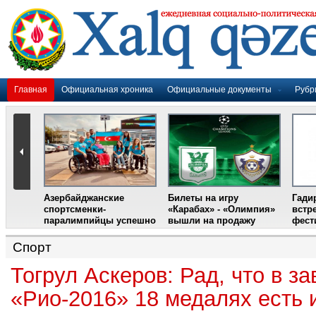
Главная
Официальная хроника
Официальные документы
Рубр
Азербайджанские
Билеты на игру
Гади
дером
спортсменки-
«Карабах» - «Олимпия»
встр
ании
паралимпийцы успешно
вышли на продажу
фест
выступили на III
Международном
Спорт
фестивале парашютного
спорта
Тогрул Аскеров: Рад, что в з
«Рио-2016» 18 медалях есть 