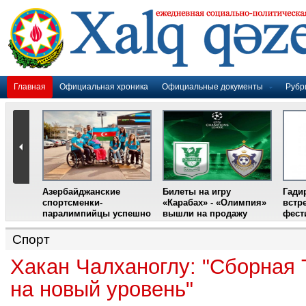
Главная
Официальная хроника
Официальные документы
Рубр
Азербайджанские
Билеты на игру
Гади
дером
спортсменки-
«Карабах» - «Олимпия»
встр
ании
паралимпийцы успешно
вышли на продажу
фест
выступили на III
Международном
Спорт
фестивале парашютного
спорта
Хакан Чалханоглу: "Сборная
на новый уровень"