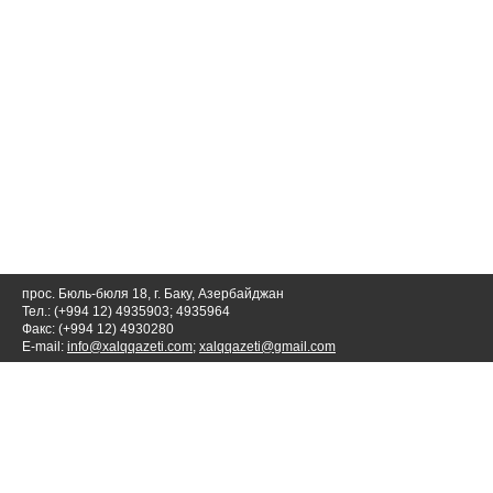
прос. Бюль-бюля 18, г. Баку, Азербайджан
Тел.: (+994 12) 4935903; 4935964
Факс: (+994 12) 4930280
E-mail:
info@xalqqazeti.com
;
xalqqazeti@gmail.com