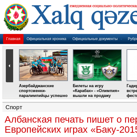
Главная
Официальная хроника
Официальные документы
Рубр
Азербайджанские
Билеты на игру
Гади
дером
спортсменки-
«Карабах» - «Олимпия»
встр
ании
паралимпийцы успешно
вышли на продажу
фест
выступили на III
Международном
Спорт
фестивале парашютного
спорта
Албанская печать пишет о пе
Европейских играх «Баку-201