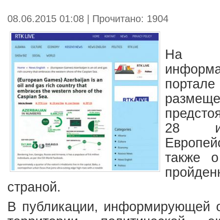
08.06.2015 01:08 | Прочитано: 1904
На а
информ
портале
размещ
предсто
28 и
Европе
также о
пройд
страной.
В публикации, информирующей о