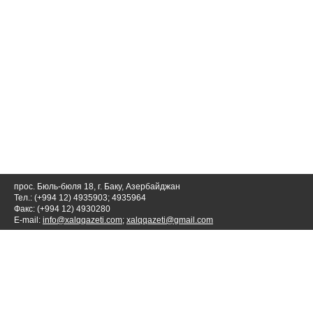
прос. Бюль-бюля 18, г. Баку, Азербайджан
Тел.: (+994 12) 4935903; 4935964
Факс: (+994 12) 4930280
E-mail:
info@xalqqazeti.com
;
xalqqazeti@gmail.com