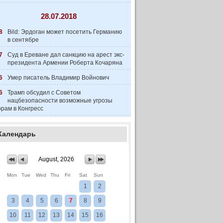
28.07.2018
8
Bild: Эрдоган может посетить Германию
в сентябре
7
Суд в Ереване дал санкцию на арест экс-
президента Армении Роберта Кочаряна
6
Умер писатель Владимир Войнович
6
Трамп обсудил с Советом
нацбезопасности возможные угрозы
рам в Конгресс
Календарь
August, 2026
Mon
Tue
Wed
Thu
Fri
Sat
Sun
1
2
3
4
5
6
7
8
9
10
11
12
13
14
15
16