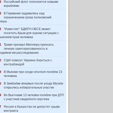
3
Российский флот пополнится новыми
кораблями
3
В Германии задумались над
ограничением срока полномочий
лера
2
"Известия": БДИПЧ ОБСЕ может
посетить Крым для оценки ситуации с
шением прав человека
1
Трамп призвал Мюллера признать
личную заинтересованность в
одимом им расследовании
0
США помогут Украине бороться с
контрабандой
8
В Мьянме при сходе оползня погибли 23
человека
6
В Зимбабве впервые после ухода Мугабе
открылись избирательные участки
9
Во Вьетнаме 13 человек погибли при ДТП
с участием свадебного кортежа
7
Россия и Казахстан не допустят срыва
контракта