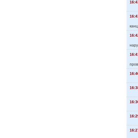
16:4
16:4
канц
16:4
нару
16:4
пров
16:4
16:3
16:3
16:2
16:2