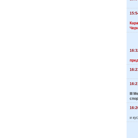
15:5
Кара
Чер
16:3
пре
16:2
16:2
III
спо
16:2
и ку