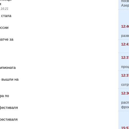
пос
м
Азер
 16:21
 стала
12:4
оссии
разв
атче за
12:4
12:3
про
мпионата
12:3
» вышли на
сотр
12:3
ра по
расп
фро
 фестиваля
фестиваля
15:5