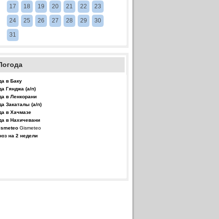
17
18
19
20
21
22
23
24
25
26
27
28
29
30
31
Погода
да в Баку
да Гянджа (а/п)
да в Ленкорани
да Закаталы (а/п)
да в Хачмазе
да в Нахичевани
Gismeteo
ноз на 2 недели