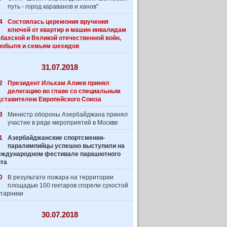
путь - город караванов и ханов"
4
Состоялась церемония вручения
ключей от квартир и машин инвалидам
бахской и Великой отечественной войн,
нобыля и семьям шехидов
31.07.2018
2
Президент Ильхам Алиев принял
делегацию во главе со специальным
дставителем Европейского Союза
3
Министр обороны Азербайджана принял
участие в ряде мероприятий в Москве
1
Азербайджанские спортсменки-
паралимпийцы успешно выступили на
 Международном фестивале парашютного
рта
0
В результате пожара на территории
площадью 100 гектаров сгорели сухостой
старники
30.07.2018