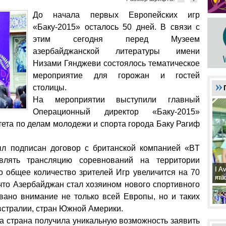
До начала первых Европейских игр
«Баку-2015» осталось 50 дней. В связи с
этим сегодня перед Музеем
азербайджанской литературы имени
Низами Гянджеви состоялось тематическое
мероприятие для горожан и гостей
столицы.
На мероприятии выступили главный
Операционный директор «Баку-2015»
тета по делам молодежи и спорта города Баку Рагиф
был подписан договор с британской компанией «BT
твлять трансляцию соревнований на территории
I A
I A
то общее количество зрителей Игр увеличится на 70
xat
müd
что Азербайджан стал хозяином нового спортивного
овано внимание не только всей Европы, но и таких
Австралии, стран Южной Америки.
аша страна получила уникальную возможность заявить