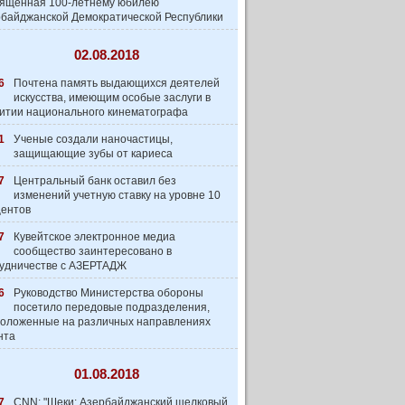
вященная 100-летнему юбилею
байджанской Демократической Республики
02.08.2018
6
Почтена память выдающихся деятелей
искусства, имеющим особые заслуги в
итии национального кинематографа
1
Ученые создали наночастицы,
защищающие зубы от кариеса
7
Центральный банк оставил без
изменений учетную ставку на уровне 10
центов
7
Кувейтское электронное медиа
сообщество заинтеpесовано в
удничестве с АЗЕРТАДЖ
6
Руководство Министерства обороны
посетило передовые подразделения,
оложенные на различных направлениях
нта
01.08.2018
7
CNN: "Шеки: Азербайджанский шелковый