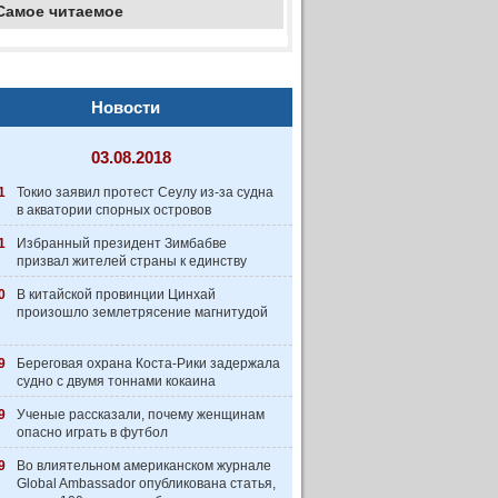
Самое читаемое
Новости
03.08.2018
1
Токио заявил протест Сеулу из-за судна
в акватории спорных островов
1
Избранный президент Зимбабве
призвал жителей страны к единству
0
В китайской провинции Цинхай
произошло землетрясение магнитудой
9
Береговая охрана Коста-Рики задержала
судно с двумя тоннами кокаина
9
Ученые рассказали, почему женщинам
опасно играть в футбол
9
Во влиятельном американском журнале
Global Ambassador опубликована статья,