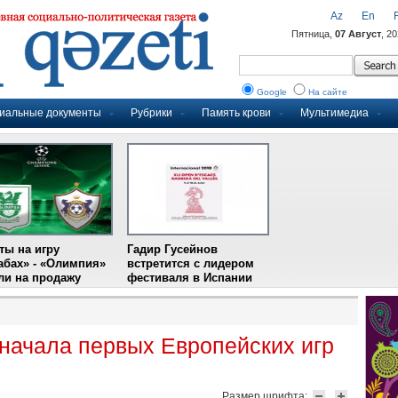
Az
En
Пятница,
07 Август
, 2
Google
На сайте
иальные документы
Рубрики
Память крови
Мультимедиа
ты на игру
Гадир Гусейнов
абах» - «Олимпия»
встретится с лидером
и на продажу
фестиваля в Испании
 начала первых Европейских игр
Размер шрифта: