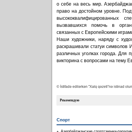
о себе на весь мир. Азербайджа
право на достойном уровне. Под
высококвалифицированных сп
вызвавшихся помочь в орган
связанных с Европейскими играм
Наши художники, наряду с худо
раскрашивали статуи символов Иг
различных уголках города. Для 
викторина с вопросами на тему Е
© İstifadə edilərkən "Xalq qəzeti"nə istinad olun
Рекомендую
Спорт
Азербайджанские спортсменки-парали