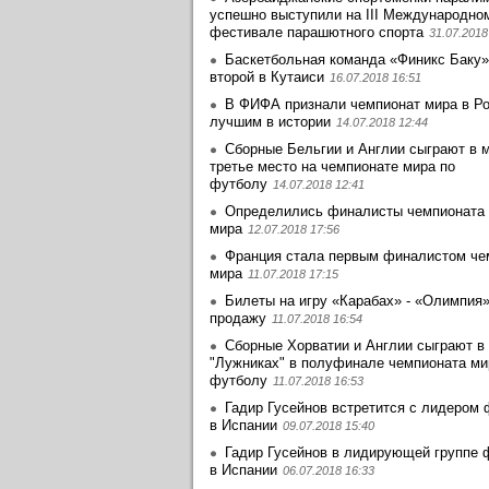
успешно выступили на III Международно
фестивале парашютного спорта
31.07.2018
Баскетбольная команда «Финикс Баку»
второй в Кутаиси
16.07.2018 16:51
В ФИФА признали чемпионат мира в Р
лучшим в истории
14.07.2018 12:44
Сборные Бельгии и Англии сыграют в м
третье место на чемпионате мира по
футболу
14.07.2018 12:41
Определились финалисты чемпионата
мира
12.07.2018 17:56
Франция стала первым финалистом че
мира
11.07.2018 17:15
Билеты на игру «Карабах» - «Олимпия
продажу
11.07.2018 16:54
Сборные Хорватии и Англии сыграют в
"Лужниках" в полуфинале чемпионата ми
футболу
11.07.2018 16:53
Гадир Гусейнов встретится с лидером
в Испании
09.07.2018 15:40
Гадир Гусейнов в лидирующей группе 
в Испании
06.07.2018 16:33