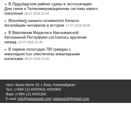
В Ордубадском районе сданы в эксплуатацию
Дом связи и Телекоммуникационная система нового
поколения
28.07.2018 15:44
Bloomberg назвало основателя Amazon
богатейшим человеком в истории
17.07.2018 18:05
В Верховном Меджлисе Нахчыванской
Автономной Республики состоялось вручение
наград
14.07.2018 12:39
В первом полугодии 700 граждан с
инвалидностью обеспечены инвалидными
колясками
09.07.2018 15:42
прос. Бюль-бюля 18, г. Баку, Азербайджан
Тел.: (+994 12) 4935903; 4935964
Факс: (+994 12) 4930280
E-mail:
info@xalqqazeti.com
;
xalqqazeti@gmail.com