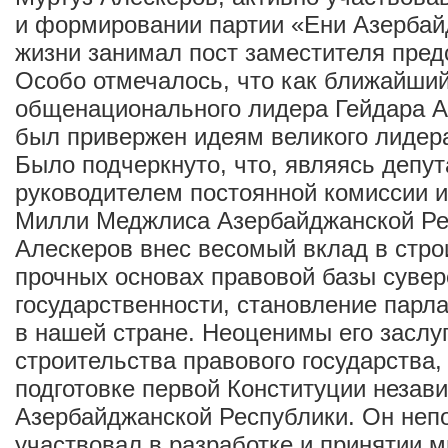
и формировании партии «Ени Азербай
жизни занимал пост заместителя пред
Особо отмечалось, что как ближайший
общенационального лидера Гейдара А
был привержен идеям великого лидер
Было подчеркнуто, что, являясь депут
руководителем постоянной комиссии 
Милли Меджлиса Азербайджанской Ре
Алескеров внес весомый вклад в стро
прочных основах правовой базы суве
государственности, становление парл
в нашей стране. Неоценимы его заслуг
строительства правового государства, 
подготовке первой Конституции незав
Азербайджанской Республики. Он неп
участвовал в разработке и принятии м