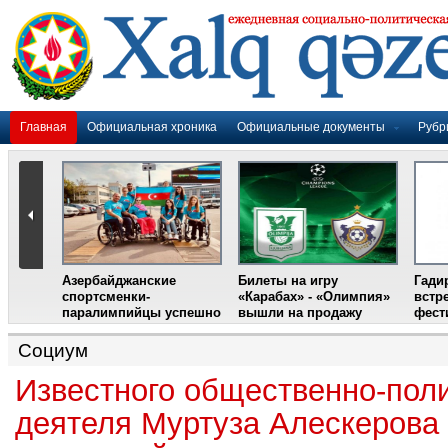
Главная
Официальная хроника
Официальные документы
Рубр
Азербайджанские
Билеты на игру
Гади
дером
спортсменки-
«Карабах» - «Олимпия»
встр
ании
паралимпийцы успешно
вышли на продажу
фест
выступили на III
Международном
Социум
фестивале парашютного
спорта
Известного общественно-поли
деятеля Муртуза Алескерова