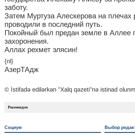
заботу.
Затем Муртуза Алескерова на плечах 
проводили в последний путь.
Покойный был предан земле в Аллее 
захоронения.
Аллах рехмет элясин!
{nl}
АзерТАдж
© İstifadə edilərkən "Xalq qəzeti"nə istinad olunm
Рекомендую
Социум
Выбор редак