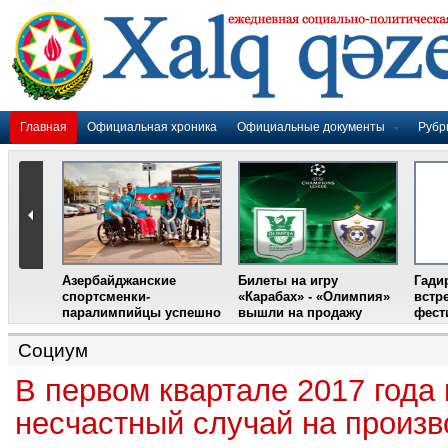
Главная
Официальная хроника
Официальные документы
Рубр
Азербайджанские
Билеты на игру
Гади
дером
спортсменки-
«Карабах» - «Олимпия»
встр
ании
паралимпийцы успешно
вышли на продажу
фест
выступили на III
Международном
Социум
фестивале парашютного
спорта
В первом квартале 2017 года
несчастный случай на произв