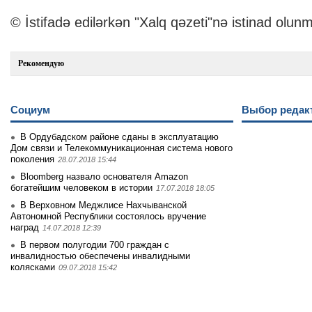
© İstifadə edilərkən "Xalq qəzeti"nə istinad olunm
Рекомендую
Социум
Выбор редак
В Ордубадском районе сданы в эксплуатацию
Дом связи и Телекоммуникационная система нового
поколения
28.07.2018 15:44
Bloomberg назвало основателя Amazon
богатейшим человеком в истории
17.07.2018 18:05
В Верховном Меджлисе Нахчыванской
Автономной Республики состоялось вручение
наград
14.07.2018 12:39
В первом полугодии 700 граждан с
инвалидностью обеспечены инвалидными
колясками
09.07.2018 15:42