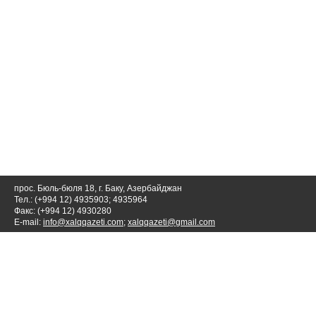
прос. Бюль-бюля 18, г. Баку, Азербайджан
Тел.: (+994 12) 4935903; 4935964
Факс: (+994 12) 4930280
E-mail:
info@xalqqazeti.com
;
xalqqazeti@gmail.com