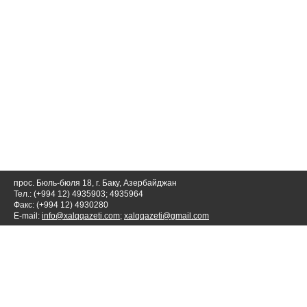
прос. Бюль-бюля 18, г. Баку, Азербайджан
Тел.: (+994 12) 4935903; 4935964
Факс: (+994 12) 4930280
E-mail:
info@xalqqazeti.com
;
xalqqazeti@gmail.com