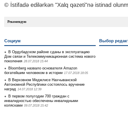
© İstifadə edilərkən "Xalq qəzeti"nə istinad olunm
Рекомендую
Социум
Выбор редак
В Ордубадском районе сданы в эксплуатацию
Дом связи и Телекоммуникационная система нового
поколения
28.07.2018 15:44
Bloomberg назвало основателя Amazon
богатейшим человеком в истории
17.07.2018 18:05
В Верховном Меджлисе Нахчыванской
Автономной Республики состоялось вручение
наград
14.07.2018 12:39
В первом полугодии 700 граждан с
инвалидностью обеспечены инвалидными
колясками
09.07.2018 15:42