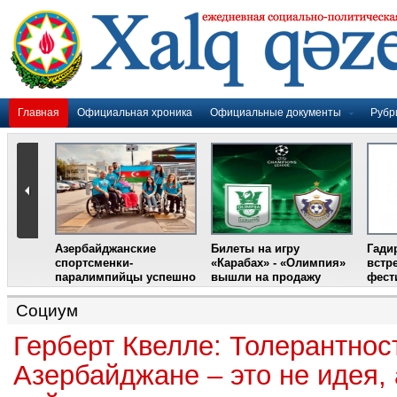
Главная
Официальная хроника
Официальные документы
Рубр
Азербайджанские
Билеты на игру
Гади
дером
спортсменки-
«Карабах» - «Олимпия»
встр
ании
паралимпийцы успешно
вышли на продажу
фест
выступили на III
Международном
Социум
фестивале парашютного
спорта
Герберт Квелле: Толерантнос
Азербайджане – это не идея, 