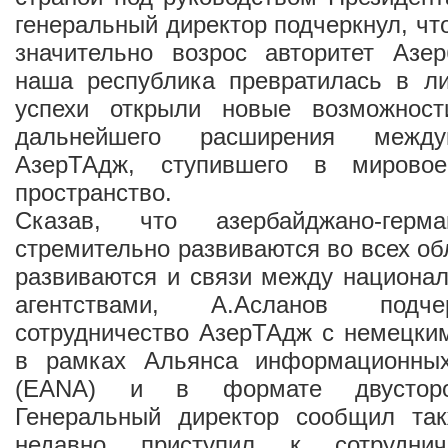
генеральный директор подчеркнул, чт
значительно возрос авторитет Азе
наша республика превратилась в ли
успехи открыли новые возможност
дальнейшего расширения между
АзерТАдж, ступившего в мирово
пространство.
Сказав, что азербайджано-герм
стремительно развиваются во всех об
развиваются и связи между национа
агентствами, А.Асланов подч
сотрудничество АзерТАдж с немецки
в рамках Альянса информационных
(EANA) и в формате двусторо
Генеральный директор сообщил та
недавно приступил к сотрудни