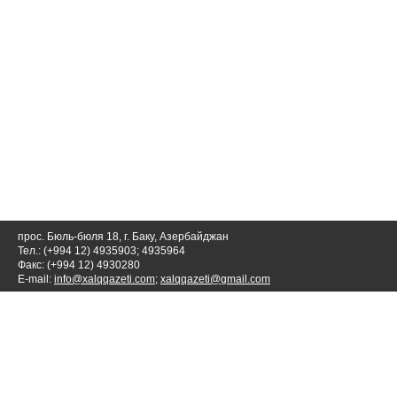
прос. Бюль-бюля 18, г. Баку, Азербайджан
Тел.: (+994 12) 4935903; 4935964
Факс: (+994 12) 4930280
E-mail:
info@xalqqazeti.com
;
xalqqazeti@gmail.com