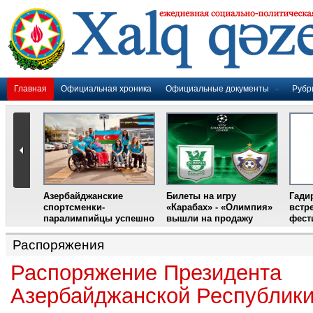
Главная
Официальная хроника
Официальные документы
Рубр
Азербайджанские
Билеты на игру
Гади
дером
спортсменки-
«Карабах» - «Олимпия»
встр
ании
паралимпийцы успешно
вышли на продажу
фест
выступили на III
Международном
Распоряжения
фестивале парашютного
спорта
Распоряжение Президента
Азербайджанской Республики