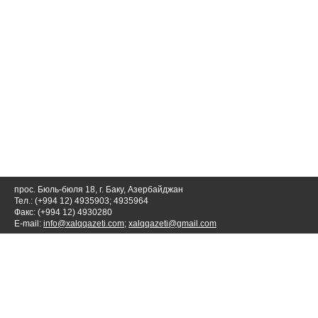
прос. Бюль-бюля 18, г. Баку, Азербайджан
Тел.: (+994 12) 4935903; 4935964
Факс: (+994 12) 4930280
E-mail:
info@xalqqazeti.com
;
xalqqazeti@gmail.com