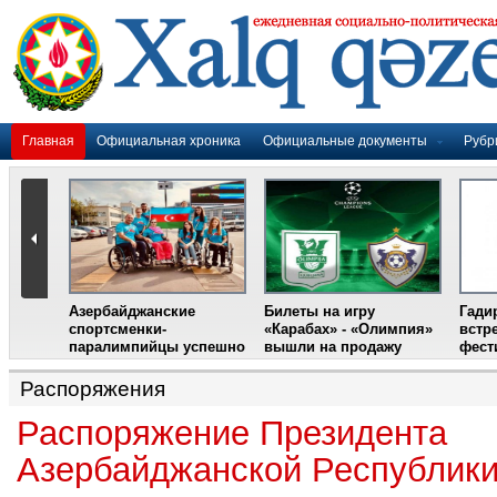
Главная
Официальная хроника
Официальные документы
Рубр
Азербайджанские
Билеты на игру
Гади
дером
спортсменки-
«Карабах» - «Олимпия»
встр
ании
паралимпийцы успешно
вышли на продажу
фест
выступили на III
Международном
Распоряжения
фестивале парашютного
спорта
Распоряжение Президента
Азербайджанской Республик