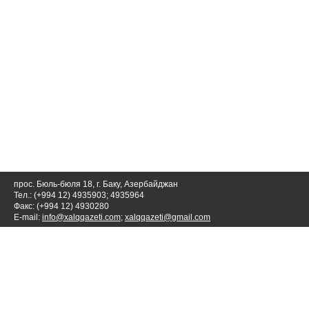
прос. Бюль-бюля 18, г. Баку, Азербайджан
Тел.: (+994 12) 4935903; 4935964
Факс: (+994 12) 4930280
E-mail:
info@xalqqazeti.com
;
xalqqazeti@gmail.com