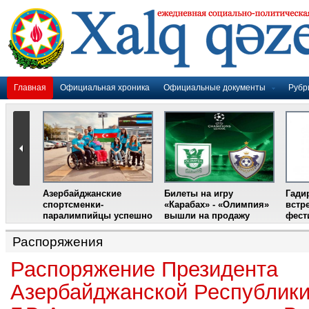
Главная
Официальная хроника
Официальные документы
Рубр
Азербайджанские
Билеты на игру
Гади
дером
спортсменки-
«Карабах» - «Олимпия»
встр
ании
паралимпийцы успешно
вышли на продажу
фест
выступили на III
Международном
Распоряжения
фестивале парашютного
спорта
Распоряжение Президента
Азербайджанской Республики