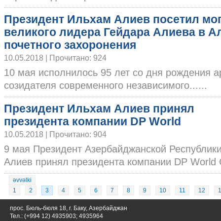
Президент Ильхам Алиев посетил мо
великого лидера Гейдара Алиева в А
почетного захоронения
10.05.2018 | Прочитано: 924
10 мая исполнилось 95 лет со дня рождения а
созидателя современного независимого......
Президент Ильхам Алиев принял
президента компании DP World
10.05.2018 | Прочитано: 904
9 мая Президент Азербайджанской Республик
Алиев принял президента компании DP World Су
əvvəlki
1
2
3
4
5
6
7
8
9
10
11
12
прос. Бюль-бюля 18, г. Баку, Азербайджан
Тел.: (+994 12) 4935903; 4935964