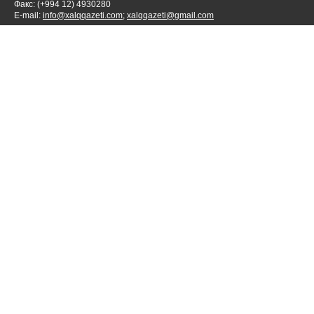
Факс: (+994 12) 4930280
E-mail:
info@xalqqazeti.com
;
xalqqazeti@gmail.com