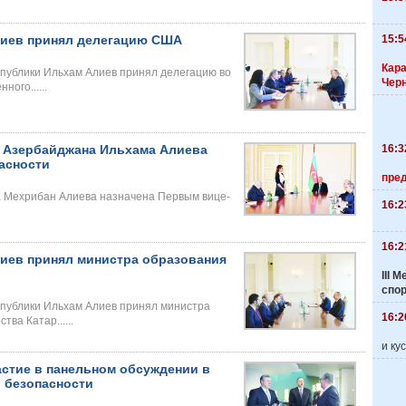
15:5
лиев принял делегацию США
Кара
публики Ильхам Алиев принял делегацию во
Чер
ого......
16:3
 Азербайджана Ильхама Алиева
асности
пре
 Мехрибан Алиева назначена Первым вице-
16:2
16:2
иев принял министра образования
III
спо
публики Ильхам Алиев принял министра
16:2
ва Катар......
и ку
астие в панельном обсуждении в
 безопасности