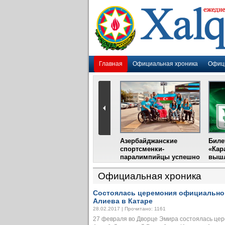
Главная
Официальная хроника
Офиц
Гадир Гусейнов
Азербайджанские
Биле
импия»
встретится с лидером
спортсменки-
«Кар
жу
фестиваля в Испании
паралимпийцы успешно
вышл
выступили на III
Международном
Официальная хроника
фестивале парашютного
спорта
Состоялась церемония официально
Алиева в Катаре
28.02.2017 | Прочитано: 1161
27 февраля во Дворце Эмира состоялась це