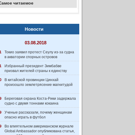
Самое читаемое
Новости
03.08.2018
1
Токио заявил протест Сеулу из-за судна
в акватории спорных островов
1
Избранный президент Зимбабве
призвал жителей страны к единству
0
В китайской провинции Цинхай
произошло землетрясение магнитудой
9
Береговая охрана Коста-Рики задержала
судно с двумя тоннами кокаина
9
Ученые рассказали, почему женщинам
опасно играть в футбол
9
Во влиятельном американском журнале
Global Ambassador опубликована статья,