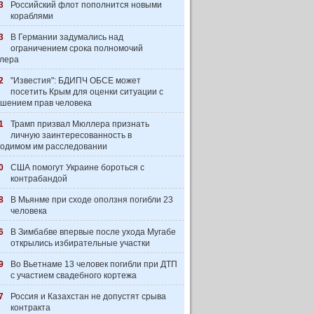
3
Российский флот пополнится новыми
кораблями
3
В Германии задумались над
ограничением срока полномочий
лера
2
"Известия": БДИПЧ ОБСЕ может
посетить Крым для оценки ситуации с
шением прав человека
1
Трамп призвал Мюллера признать
личную заинтересованность в
одимом им расследовании
0
США помогут Украине бороться с
контрабандой
8
В Мьянме при сходе оползня погибли 23
человека
6
В Зимбабве впервые после ухода Мугабе
открылись избирательные участки
9
Во Вьетнаме 13 человек погибли при ДТП
с участием свадебного кортежа
7
Россия и Казахстан не допустят срыва
контракта