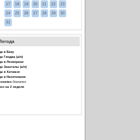
17
18
19
20
21
22
23
24
25
26
27
28
29
30
31
Погода
да в Баку
да Гянджа (а/п)
да в Ленкорани
да Закаталы (а/п)
да в Хачмазе
да в Нахичевани
Gismeteo
ноз на 2 недели