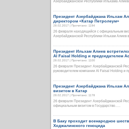
Азербайджанской Республики Ильхама Алиева,
Президент Азербайджана Ильхам Ал
директором «Катар Петролеум»
28.02.2017 | Прочитано: 1194
26 февраля находящийся с официальным виз
Азербайджанской Республики Ильхам Алиев вст
Президент Ильхам Алиев встретилс
Al Faisal Holding и председателем
28.02.2017 | Прочитано: 1100
26 февраля Президент Азербайджанской Респ
руководителем компании Al Faisal Holding и пр
Президент Азербайджана Ильхам А
визитом в Катар
28.02.2017 | Прочитано: 1178
26 февраля Президент Азербайджанской Рес
официальным визитом в Государство......
В Баку проходит всенародное шеств
Ходжалинского геноцида