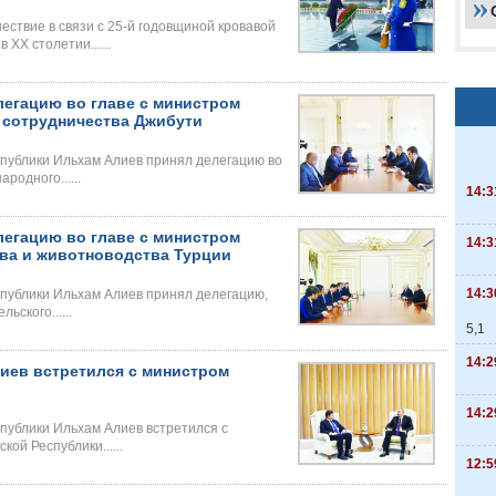
ествие в связи с 25-й годовщиной кровавой
ХХ столетии......
легацию во главе с министром
 сотрудничества Джибути
публики Ильхам Алиев принял делегацию во
родного......
14:3
легацию во главе с министром
14:3
тва и животноводства Турции
14:3
публики Ильхам Алиев принял делегацию,
ского......
5,1
14:2
иев встретился с министром
14:2
публики Ильхам Алиев встретился с
ой Республики......
12:5