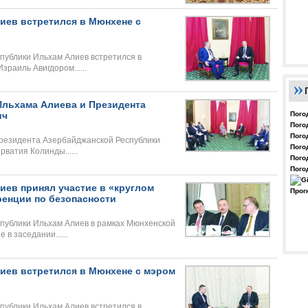
иев встретился в Мюнхене с
публики Ильхам Алиев встретился в
раиль Авигдором......
Ильхама Алиева и Президента
Пого
ич
Пого
Пого
Президента Азербайджанской Республики
Пого
ватия Колинды......
Пого
Пого
иев принял участие в «круглом
Прог
ренции по безопасности
публики Ильхам Алиев в рамках Мюнхенской
в заседании......
иев встретился в Мюнхене с мэром
публики Ильхам Алиев встретился в