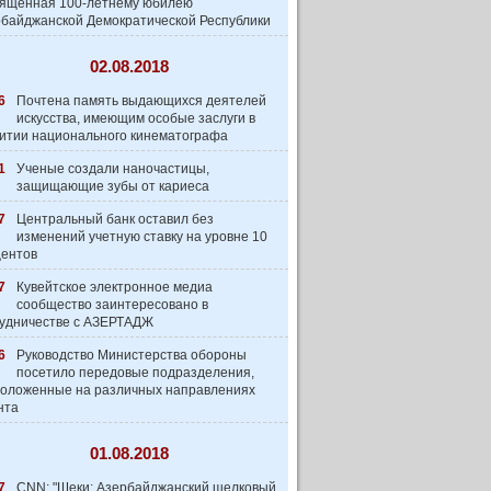
вященная 100-летнему юбилею
байджанской Демократической Республики
02.08.2018
6
Почтена память выдающихся деятелей
искусства, имеющим особые заслуги в
итии национального кинематографа
1
Ученые создали наночастицы,
защищающие зубы от кариеса
7
Центральный банк оставил без
изменений учетную ставку на уровне 10
центов
7
Кувейтское электронное медиа
сообщество заинтеpесовано в
удничестве с АЗЕРТАДЖ
6
Руководство Министерства обороны
посетило передовые подразделения,
оложенные на различных направлениях
нта
01.08.2018
7
CNN: "Шеки: Азербайджанский шелковый