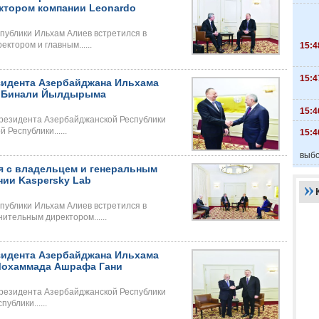
ктором компании Leonardo
публики Ильхам Алиев встретился в
тором и главным......
15:4
15:4
зидента Азербайджана Ильхама
и Бинали Йылдырыма
15:4
Президента Азербайджанской Республики
Республики......
15:4
выбо
я с владельцем и генеральным
ии Kaspersky Lab
публики Ильхам Алиев встретился в
тельным директором......
зидента Азербайджана Ильхама
Мохаммада Ашрафа Гани
Президента Азербайджанской Республики
блики......