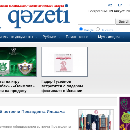
Az
En
Воскресенье,
09 Август
, 2
Google
На сайте
иальные документы
Рубрики
Память крови
Мультимедиа
ты на игру
Гадир Гусейнов
абах» - «Олимпия»
встретится с лидером
и на продажу
фестиваля в Испании
й встречи Президента Ильхама
ремония официальной встречи Президента