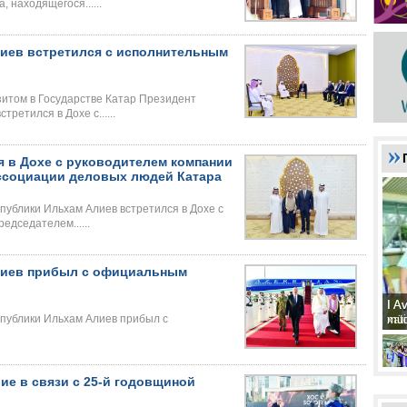
 находящегося......
иев встретился с исполнительным
итом в Государстве Катар Президент
ретился в Дохе с......
я в Дохе с руководителем компании
 Ассоциации деловых людей Катара
ублики Ильхам Алиев встретился в Дохе с
едседателем......
лиев прибыл с официальным
I A
I A
xat
müd
публики Ильхам Алиев прибыл с
ие в связи с 25-й годовщиной