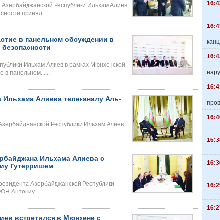
16:4
т Азербайджанской Республики Ильхам Алиев
ности принял......
16:4
астие в панельном обсуждении в
канц
 безопасности
16:4
публики Ильхам Алиев в рамках Мюнхенской
нару
в панельном......
16:4
 Ильхама Алиева телеканалу Аль-
пров
16:4
 Азербайджанской Республики Ильхам Алиев
16:3
ербайджана Ильхама Алиева с
16:3
ниу Гутерришем
Президента Азербайджанской Республики
16:2
Н Антониу......
16:2
иев встретился в Мюнхене с