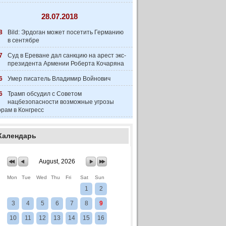
28.07.2018
8
Bild: Эрдоган может посетить Германию
в сентябре
7
Суд в Ереване дал санкцию на арест экс-
президента Армении Роберта Кочаряна
6
Умер писатель Владимир Войнович
6
Трамп обсудил с Советом
нацбезопасности возможные угрозы
рам в Конгресс
Календарь
August, 2026
Mon
Tue
Wed
Thu
Fri
Sat
Sun
1
2
3
4
5
6
7
8
9
10
11
12
13
14
15
16