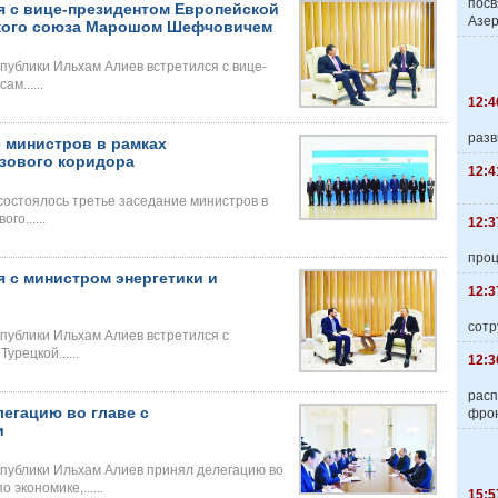
пос
я с вице-президентом Европейской
Азер
ского союза Марошом Шефчовичем
ублики Ильхам Алиев встретился с вице-
м......
12:4
разв
е министров в рамках
азового коридора
12:4
состоялось третье заседание министров в
го......
12:3
про
 с министром энергетики и
12:3
сотр
публики Ильхам Алиев встретился с
рецкой......
12:3
расп
егацию во главе с
фро
и
публики Ильхам Алиев принял делегацию во
экономике,......
15:5