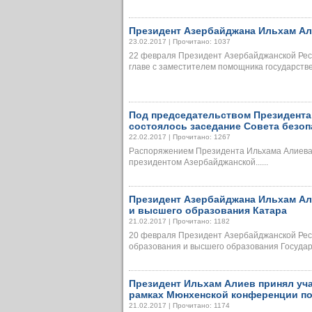
Президент Азербайджана Ильхам А
23.02.2017 | Прочитано: 1037
22 февраля Президент Азербайджанской Рес
главе с заместителем помощника государственн
Под председательством Президента
состоялось заседание Совета безоп
22.02.2017 | Прочитано: 1267
Распоряжением Президента Ильхама Алиева
президентом Азербайджанской......
Президент Азербайджана Ильхам Ал
и высшего образования Катара
21.02.2017 | Прочитано: 1182
20 февраля Президент Азербайджанской Рес
образования и высшего образования Государст
Президент Ильхам Алиев принял уч
рамках Мюнхенской конференции по
21.02.2017 | Прочитано: 1174