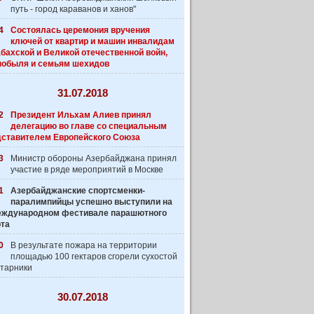
путь - город караванов и ханов"
4
Состоялась церемония вручения
ключей от квартир и машин инвалидам
бахской и Великой отечественной войн,
нобыля и семьям шехидов
31.07.2018
2
Президент Ильхам Алиев принял
делегацию во главе со специальным
дставителем Европейского Союза
3
Министр обороны Азербайджана принял
участие в ряде мероприятий в Москве
1
Азербайджанские спортсменки-
паралимпийцы успешно выступили на
 Международном фестивале парашютного
рта
0
В результате пожара на территории
площадью 100 гектаров сгорели сухостой
старники
30.07.2018