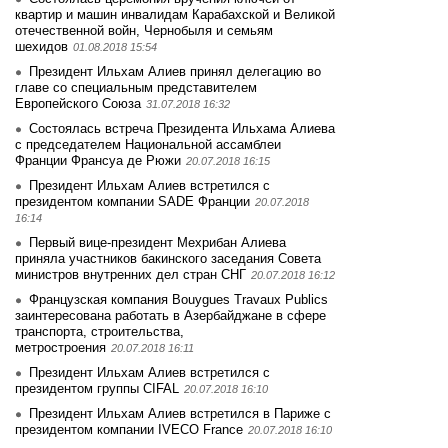
квартир и машин инвалидам Карабахской и Великой
отечественной войн, Чернобыля и семьям
шехидов
01.08.2018 15:54
Президент Ильхам Алиев принял делегацию во
главе со специальным представителем
Европейского Союза
31.07.2018 16:32
Состоялась встреча Президента Ильхама Алиева
с председателем Национальной ассамблеи
Франции Франсуа де Рюжи
20.07.2018 16:15
Президент Ильхам Алиев встретился с
президентом компании SADE Франции
20.07.2018
16:14
Первый вице-президент Мехрибан Алиева
приняла участников бакинского заседания Совета
министров внутренних дел стран СНГ
20.07.2018 16:12
Французская компания Bouygues Travaux Publics
заинтересована работать в Азербайджане в сфере
транспорта, строительства,
метростроения
20.07.2018 16:11
Президент Ильхам Алиев встретился с
президентом группы CIFAL
20.07.2018 16:10
Президент Ильхам Алиев встретился в Париже с
президентом компании IVECO France
20.07.2018 16:10