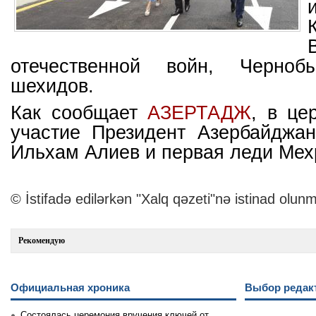
отечественной войн, Черно
шехидов.
Как сообщает
АЗЕРТАД
Ж
, в це
участие Президент Азербайджан
Ильхам Алиев и первая леди Мех
© İstifadə edilərkən "Xalq qəzeti"nə istinad olunm
Рекомендую
Официальная хроника
Выбор редак
Состоялась церемония вручения ключей от