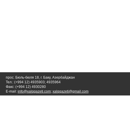
прос. Бюль-бюля 18, г. Баку, Азербайджан
Тел.: (+994 12) 4935903; 4935964
Факс: (+994 12) 4930280
E-mail:
info@xalqqazeti.com
;
xalqqazeti@gmail.com