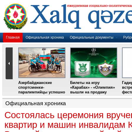
Главная
Официальная хроника
Официальные документы
Рубр
Азербайджанские
Билеты на игру
Гади
дером
спортсменки-
«Карабах» - «Олимпия»
встр
ании
паралимпийцы успешно
вышли на продажу
фест
выступили на III
Международном
Официальная хроника
фестивале парашютного
спорта
Состоялась церемония вруче
квартир и машин инвалидам 