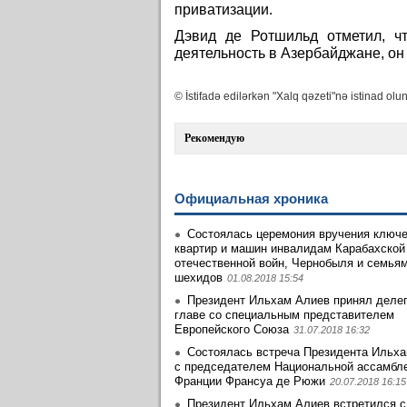
приватизации.
Дэвид де Ротшильд отметил, ч
деятельность в Азербайджане, он
© İstifadə edilərkən "Xalq qəzeti"nə istinad olun
Рекомендую
Официальная хроника
Состоялась церемония вручения ключе
квартир и машин инвалидам Карабахской
отечественной войн, Чернобыля и семья
шехидов
01.08.2018 15:54
Президент Ильхам Алиев принял деле
главе со специальным представителем
Европейского Союза
31.07.2018 16:32
Состоялась встреча Президента Ильх
с председателем Национальной ассамбл
Франции Франсуа де Рюжи
20.07.2018 16:15
Президент Ильхам Алиев встретился с