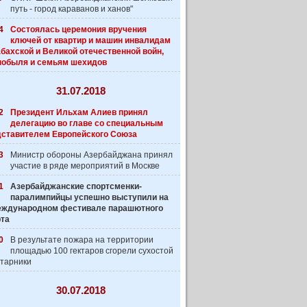
путь - город караванов и ханов"
4
Состоялась церемония вручения
ключей от квартир и машин инвалидам
бахской и Великой отечественной войн,
нобыля и семьям шехидов
31.07.2018
2
Президент Ильхам Алиев принял
делегацию во главе со специальным
дставителем Европейского Союза
3
Министр обороны Азербайджана принял
участие в ряде мероприятий в Москве
1
Азербайджанские спортсменки-
паралимпийцы успешно выступили на
 Международном фестивале парашютного
рта
0
В результате пожара на территории
площадью 100 гектаров сгорели сухостой
старники
30.07.2018