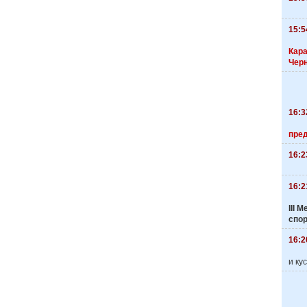
15:5
Кара
Чер
16:3
пре
16:2
16:2
III
спо
16:2
и ку