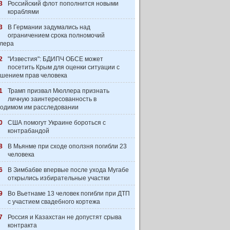
3
Российский флот пополнится новыми
кораблями
3
В Германии задумались над
ограничением срока полномочий
лера
2
"Известия": БДИПЧ ОБСЕ может
посетить Крым для оценки ситуации с
шением прав человека
1
Трамп призвал Мюллера признать
личную заинтересованность в
одимом им расследовании
0
США помогут Украине бороться с
контрабандой
8
В Мьянме при сходе оползня погибли 23
человека
6
В Зимбабве впервые после ухода Мугабе
открылись избирательные участки
9
Во Вьетнаме 13 человек погибли при ДТП
с участием свадебного кортежа
7
Россия и Казахстан не допустят срыва
контракта