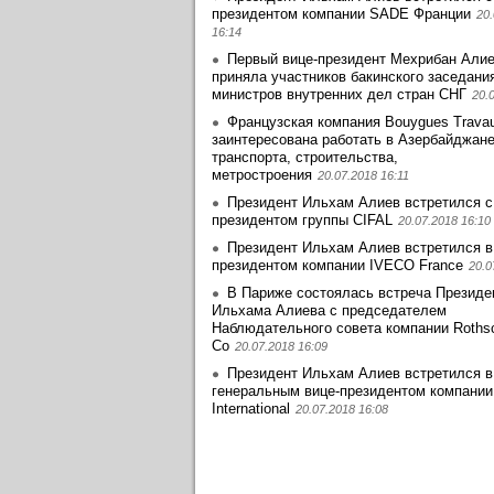
президентом компании SADE Франции
20
16:14
Первый вице-президент Мехрибан Али
приняла участников бакинского заседани
министров внутренних дел стран СНГ
20.
Французская компания Bouygues Travau
заинтересована работать в Азербайджан
транспорта, строительства,
метростроения
20.07.2018 16:11
Президент Ильхам Алиев встретился с
президентом группы CIFAL
20.07.2018 16:10
Президент Ильхам Алиев встретился в
президентом компании IVECO France
20.0
В Париже состоялась встреча Президе
Ильхама Алиева с председателем
Наблюдательного совета компании Rothsc
Co
20.07.2018 16:09
Президент Ильхам Алиев встретился в
генеральным вице-президентом компании
International
20.07.2018 16:08