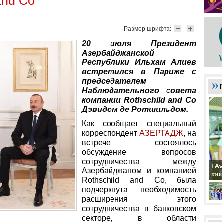
and Co
Размер шрифта:
20 июля Президент
Азербайджанской
Республики Ильхам Алиев
встретился в Париже с
председателем
Наблюдательного совета
компании Rothschild and Co
Дэвидом де Ротшильдом.
Как сообщает специальный
корреспондент
АЗЕРТА
ДЖ
, на
встрече состоялось
обсуждение вопросов
сотрудничества между
I A
I A
Азербайджаном и компанией
xat
müd
Rothschild and Co, была
подчеркнута необходимость
расширения этого
сотрудничества в банковском
секторе, в области