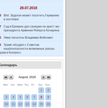
28.07.2018
8
Bild: Эрдоган может посетить Германию
в сентябре
7
Суд в Ереване дал санкцию на арест экс-
президента Армении Роберта Кочаряна
6
Умер писатель Владимир Войнович
6
Трамп обсудил с Советом
нацбезопасности возможные угрозы
рам в Конгресс
Календарь
August, 2026
Mon
Tue
Wed
Thu
Fri
Sat
Sun
1
2
3
4
5
6
7
8
9
10
11
12
13
14
15
16