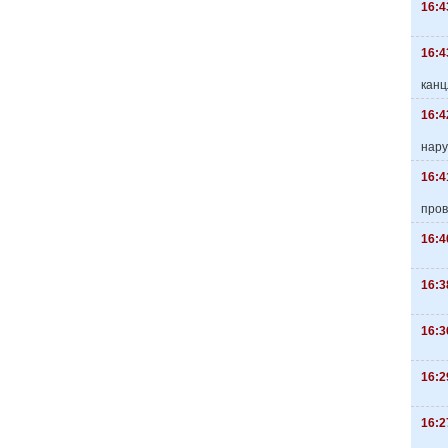
16:4
16:4
канц
16:4
нару
16:4
пров
16:4
16:3
16:3
16:2
16:2