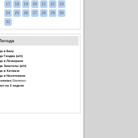
17
18
19
20
21
22
23
24
25
26
27
28
29
30
31
Погода
да в Баку
да Гянджа (а/п)
да в Ленкорани
да Закаталы (а/п)
да в Хачмазе
да в Нахичевани
Gismeteo
ноз на 2 недели