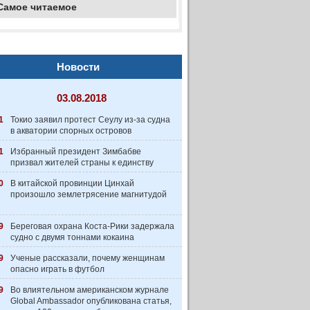
Самое читаемое
Новости
03.08.2018
1
Токио заявил протест Сеулу из-за судна
в акватории спорных островов
1
Избранный президент Зимбабве
призвал жителей страны к единству
0
В китайской провинции Цинхай
произошло землетрясение магнитудой
9
Береговая охрана Коста-Рики задержала
судно с двумя тоннами кокаина
9
Ученые рассказали, почему женщинам
опасно играть в футбол
9
Во влиятельном американском журнале
Global Ambassador опубликована статья,