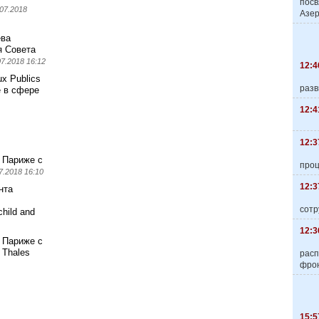
пос
.07.2018
Азер
ева
я Совета
07.2018 16:12
12:4
x Publics
разв
е в сфере
12:4
12:3
 Париже с
про
7.2018 16:10
12:3
нта
сотр
hild and
12:3
 Париже с
 Thales
расп
фро
15:5