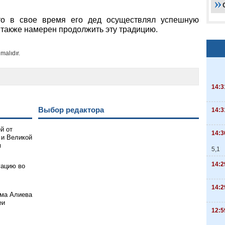
то в свое время его дед осуществлял успешную
 также намерен продолжить эту традицию.
malıdır.
14:3
Выбор редактора
14:3
й от
14:3
 и Великой
м
5,1
14:2
гацию во
14:2
ама Алиева
еи
12:5