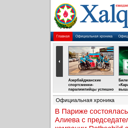
Главная
Официальная хроника
Офиц
Гадир Гусейнов
Азербайджанские
Биле
импия»
встретится с лидером
спортсменки-
«Кар
жу
фестиваля в Испании
паралимпийцы успешно
вышл
выступили на III
Международном
Официальная хроника
фестивале парашютного
спорта
В Париже состоялась
Алиева с председате