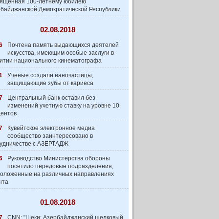
вященная 100-летнему юбилею
байджанской Демократической Республики
02.08.2018
6
Почтена память выдающихся деятелей
искусства, имеющим особые заслуги в
итии национального кинематографа
1
Ученые создали наночастицы,
защищающие зубы от кариеса
7
Центральный банк оставил без
изменений учетную ставку на уровне 10
центов
7
Кувейтское электронное медиа
сообщество заинтеpесовано в
удничестве с АЗЕРТАДЖ
6
Руководство Министерства обороны
посетило передовые подразделения,
оложенные на различных направлениях
нта
01.08.2018
7
CNN: "Шеки: Азербайджанский шелковый