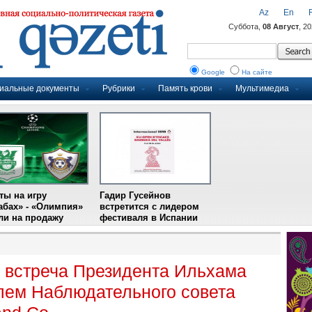
Az
En
Суббота,
08 Август
, 2
Google
На сайте
иальные документы
Рубрики
Память крови
Мультимедиа
ты на игру
Гадир Гусейнов
абах» - «Олимпия»
встретится с лидером
и на продажу
фестиваля в Испании
 встреча Президента Ильхама
лем Наблюдательного совета