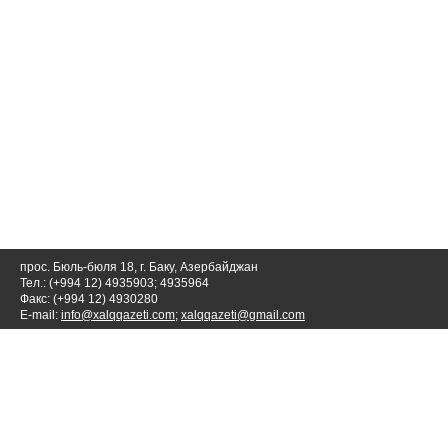
прос. Бюль-бюля 18, г. Баку, Азербайджан
Тел.: (+994 12) 4935903; 4935964
Факс: (+994 12) 4930280
E-mail:
info@xalqqazeti.com
;
xalqqazeti@gmail.com