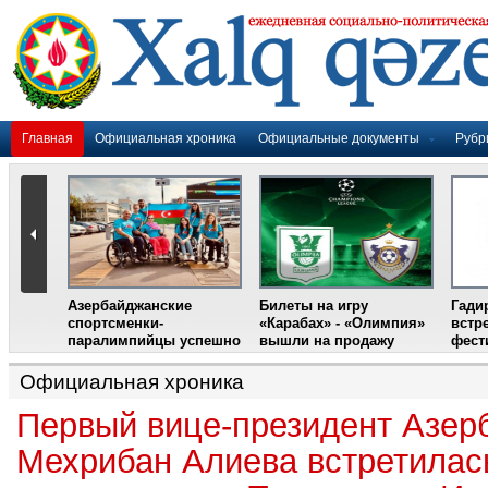
Главная
Официальная хроника
Официальные документы
Рубр
Азербайджанские
Билеты на игру
Гади
дером
спортсменки-
«Карабах» - «Олимпия»
встр
ании
паралимпийцы успешно
вышли на продажу
фест
выступили на III
Международном
Официальная хроника
фестивале парашютного
спорта
Первый вице-президент Азер
Мехрибан Алиева встретилас