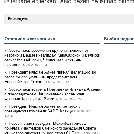
© İstifadə edilərkən "Xalq qəzeti"nə istinad olunm
Рекомендую
Официальная хроника
Выбор редак
Состоялась церемония вручения ключей от
квартир и машин инвалидам Карабахской и Великой
отечественной войн, Чернобыля и семьям
шехидов
01.08.2018 15:54
Президент Ильхам Алиев принял делегацию во
главе со специальным представителем
Европейского Союза
31.07.2018 16:32
Состоялась встреча Президента Ильхама Алиева
с председателем Национальной ассамблеи
Франции Франсуа де Рюжи
20.07.2018 16:15
Президент Ильхам Алиев встретился с
президентом компании SADE Франции
20.07.2018
16:14
Первый вице-президент Мехрибан Алиева
приняла участников бакинского заседания Совета
министров внутренних дел стран СНГ
20.07.2018 16:12