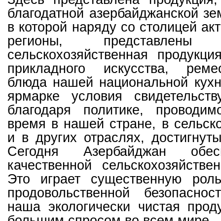
благодатной азербайджанской зе
в которой наряду со столицей ак
регионы, представлен
сельскохозяйственная продукци
прикладного искусства, реме
блюда нашей национальной кухн
ярмарке условия свидетельст
благодаря политике, проводи
время в нашей стране, в сельско
и в других отраслях, достигнут
Сегодня Азербайджан обес
качественной сельскохозяйстве
Это играет существенную рол
продовольственной безопаснос
наша экологически чистая прод
большим спросом во всем мире.