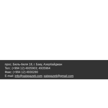
прос. Бюль-бюля 18, г. Баку, Азербайджан
Тел.: (+994 12) 4935903; 4935964
Факс: (+994 12) 4930280
E-mail:
info@xalqqazeti.com
;
xalqqazeti@gmail.com