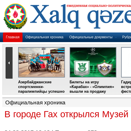
Главная
Официальная хроника
Официальные документы
Рубр
Азербайджанские
Билеты на игру
Гади
дером
спортсменки-
«Карабах» - «Олимпия»
встр
ании
паралимпийцы успешно
вышли на продажу
фест
выступили на III
Международном
Официальная хроника
фестивале парашютного
спорта
В городе Гах открылся Музей