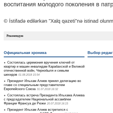
воспитания молодого поколения в пат
© İstifadə edilərkən "Xalq qəzeti"nə istinad olunm
Рекомендую
Официальная хроника
Выбор редак
Состоялась церемония вручения ключей от
квартир и машин инвалидам Карабахской и Великой
отечественной войн, Чернобыля и семьям
шехидов
01.08.2018 15:54
Президент Ильхам Алиев принял делегацию во
главе со специальным представителем
Европейского Союза
31.07.2018 16:32
Состоялась встреча Президента Ильхама Алиева
с председателем Национальной ассамблеи
Франции Франсуа де Рюжи
20.07.2018 16:15
Президент Ильхам Алиев встретился с