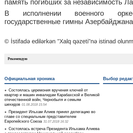
память погибших за независимость Ла
В исполнении военного оркес
государственные гимны Азербайджана
© İstifadə edilərkən "Xalq qəzeti"nə istinad olunm
Рекомендую
Официальная хроника
Выбор редак
Состоялась церемония вручения ключей от
квартир и машин инвалидам Карабахской и Великой
отечественной войн, Чернобыля и семьям
шехидов
01.08.2018 15:54
Президент Ильхам Алиев принял делегацию во
главе со специальным представителем
Европейского Союза
31.07.2018 16:32
Состоялась встреча Президента Ильхама Алиева