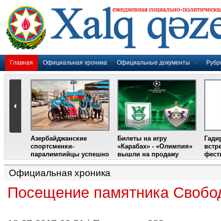
Главная
Официальная хроника
Официальные документы
Рубр
Азербайджанские
Билеты на игру
Гади
дером
спортсменки-
«Карабах» - «Олимпия»
встр
ании
паралимпийцы успешно
вышли на продажу
фест
выступили на III
Международном
Официальная хроника
фестивале парашютного
спорта
Посещение памятника Свобод