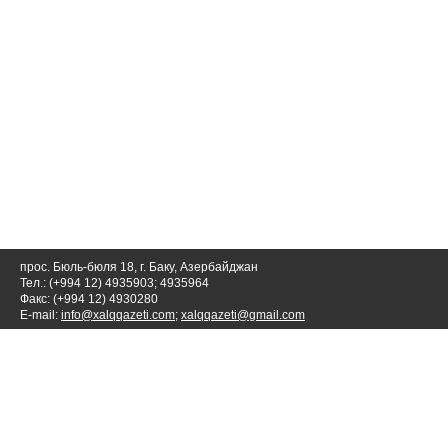
прос. Бюль-бюля 18, г. Баку, Азербайджан
Тел.: (+994 12) 4935903; 4935964
Факс: (+994 12) 4930280
E-mail:
info@xalqqazeti.com
;
xalqqazeti@gmail.com