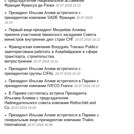
с председателем Национальной ассамблеи
Франции Франсуа де Рюжи
20.07.2018 16:15
Президент Ильхам Алиев встретился с
президентом компании SADE Франции
20.07.2018
16:14
Первый вице-президент Мехрибан Алиева
приняла участников бакинского заседания Совета
министров внутренних дел стран СНГ
20.07.2018 16:12
Французская компания Bouygues Travaux Publics
заинтересована работать в Азербайджане в сфере
транспорта, строительства,
метростроения
20.07.2018 16:11
Президент Ильхам Алиев встретился с
президентом группы CIFAL
20.07.2018 16:10
Президент Ильхам Алиев встретился в Париже с
президентом компании IVECO France
20.07.2018 16:10
В Париже состоялась встреча Президента
Ильхама Алиева с председателем
Наблюдательного совета компании Rothschild and
Co
20.07.2018 16:09
Президент Ильхам Алиев встретился в Париже с
генеральным вице-президентом компании Thales
International
20.07.2018 16:08