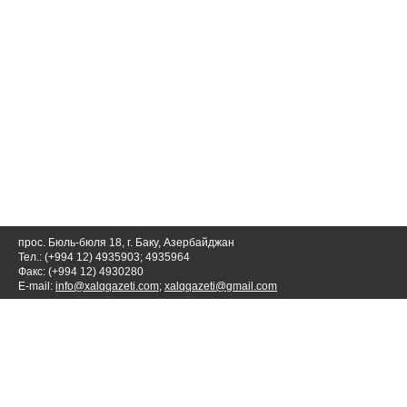
прос. Бюль-бюля 18, г. Баку, Азербайджан
Тел.: (+994 12) 4935903; 4935964
Факс: (+994 12) 4930280
E-mail:
info@xalqqazeti.com
;
xalqqazeti@gmail.com