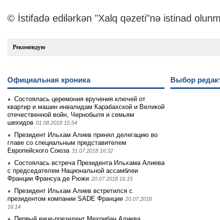
© İstifadə edilərkən "Xalq qəzeti"nə istinad olunm
Рекомендую
Официальная хроника
Выбор редак
Состоялась церемония вручения ключей от
квартир и машин инвалидам Карабахской и Великой
отечественной войн, Чернобыля и семьям
шехидов
01.08.2018 15:54
Президент Ильхам Алиев принял делегацию во
главе со специальным представителем
Европейского Союза
31.07.2018 16:32
Состоялась встреча Президента Ильхама Алиева
с председателем Национальной ассамблеи
Франции Франсуа де Рюжи
20.07.2018 16:15
Президент Ильхам Алиев встретился с
президентом компании SADE Франции
20.07.2018
16:14
Первый вице-президент Мехрибан Алиева