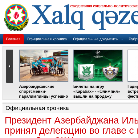
Главная
Официальная хроника
Официальные документы
Рубр
Азербайджанские
Билеты на игру
Гади
дером
спортсменки-
«Карабах» - «Олимпия»
встр
ании
паралимпийцы успешно
вышли на продажу
фест
выступили на III
Международном
Официальная хроника
фестивале парашютного
спорта
Президент Азербайджана Ил
принял делегацию во главе с