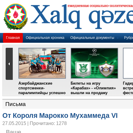
Главная
Официальная хроника
Официальные документы
Рубр
Азербайджанские
Билеты на игру
Гадир 
ром
спортсменки-
«Карабах» - «Олимпия»
встрет
ии
паралимпийцы успешно
вышли на продажу
фестив
выступили на III
Международном
Письма
фестивале парашютного
спорта
От Короля Марокко Мухаммеда VI
27.05.2015 | Прочитано: 1278
Ваше......