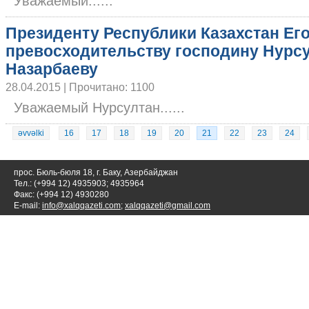
Уважаемый......
Президенту Республики Казахстан Ег
превосходительству господину Нурс
Назарбаеву
28.04.2015 | Прочитано: 1100
Уважаемый Нурсултан......
əvvəlki
16
17
18
19
20
21
22
23
24
прос. Бюль-бюля 18, г. Баку, Азербайджан
Тел.: (+994 12) 4935903; 4935964
Факс: (+994 12) 4930280
E-mail:
info@xalqqazeti.com
;
xalqqazeti@gmail.com