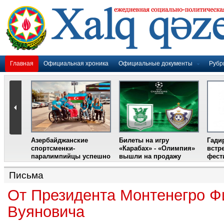
Главная
Официальная хроника
Официальные документы
Рубр
Азербайджанские
Билеты на игру
Гади
дером
спортсменки-
«Карабах» - «Олимпия»
встр
ании
паралимпийцы успешно
вышли на продажу
фест
выступили на III
Международном
Письма
фестивале парашютного
спорта
От Президента Монтенегро Ф
Вуяновича