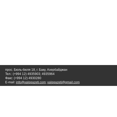
прос. Бюль-бюля 18, г. Баку, Азербайджан
Тел.: (+994 12) 4935903; 4935964
Факс: (+994 12) 4930280
E-mail:
info@xalqqazeti.com
;
xalqqazeti@gmail.com