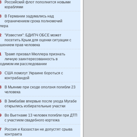
3
Российский флот пополнится новыми
кораблями
3
В Германии задумались над
ограничением срока полномочий
лера
2
"Известия": БДИПЧ ОБСЕ может
посетить Крым для оценки ситуации с
шением прав человека
1
Трамп призвал Мюллера признать
личную заинтересованность в
одимом им расследовании
0
США помогут Украине бороться с
контрабандой
8
В Мьянме при сходе оползня погибли 23
человека
6
В Зимбабве впервые после ухода Мугабе
открылись избирательные участки
9
Во Вьетнаме 13 человек погибли при ДТП
с участием свадебного кортежа
7
Россия и Казахстан не допустят срыва
контракта