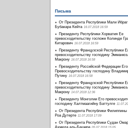
Письма
От Президента Республики Мали Ибра
Бубакара Кейта
16.07.2018 16:59
Президенту Республики Хорватия Ее
превосходительству госпоже Колинде Гр
Китарович
16.07.2018 16:59
Президенту Французской Республики Е
превосходительству господину Эмманю
Макрону
16.07.2018 16:58
Президенту Российской Федерации Его
Превосходительству господину Владими
Путину
16.07.2018 16:58
Президенту Французской Республики Е
превосходительству господину Эмманю
Макрону
14.07.2018 12:36
Президенту Монголии Его превосходит
господину Халтмаагийну Баттулге
11.07.2
От Президента Республики Филиппины
Роа Дутерте
11.07.2018 17:09
От Президента Республики Судан Ома
Ахмеда аль-Башира
05.07.2018 15:05