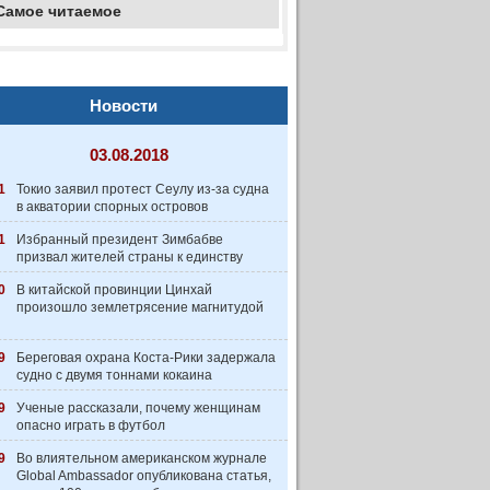
Самое читаемое
Новости
03.08.2018
1
Токио заявил протест Сеулу из-за судна
в акватории спорных островов
1
Избранный президент Зимбабве
призвал жителей страны к единству
0
В китайской провинции Цинхай
произошло землетрясение магнитудой
9
Береговая охрана Коста-Рики задержала
судно с двумя тоннами кокаина
9
Ученые рассказали, почему женщинам
опасно играть в футбол
9
Во влиятельном американском журнале
Global Ambassador опубликована статья,