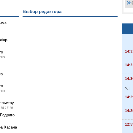
Выбор редактора
гима
абар-
14:3
го
элю
14:3
ру
14:3
го
5,1
элю
14:2
ельству
018 17:10
14:2
 Родриго
12:5
ра Хасана