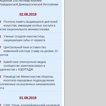
вященная 100-летнему юбилею
байджанской Демократической Республики
02.08.2018
6
Почтена память выдающихся деятелей
искусства, имеющим особые заслуги в
итии национального кинематографа
1
Ученые создали наночастицы,
защищающие зубы от кариеса
7
Центральный банк оставил без
изменений учетную ставку на уровне 10
центов
7
Кувейтское электронное медиа
сообщество заинтеpесовано в
удничестве с АЗЕРТАДЖ
6
Руководство Министерства обороны
посетило передовые подразделения,
оложенные на различных направлениях
нта
01.08.2018
7
CNN: "Шеки: Азербайджанский шелковый