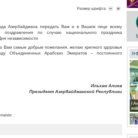
Размер шрифта:
ода Азербайджана передать Вам и в Вашем лице всему
 поздравления по случаю национального праздника
ня независимости.
ю Вам самые добрые пожелания, желаю крепкого здоровья
оду Объединенных Арабских Эмиратов – постоянного
Ильхам Алиев
Президент Азербайджанской Республики
I A
I A
xat
müd
malıdır.