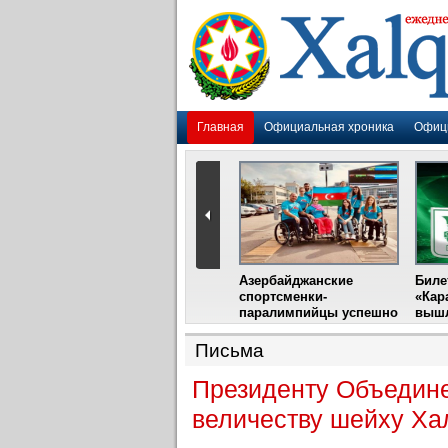
Главная
Официальная хроника
Офиц
Гадир Гусейнов
Азербайджанские
Биле
импия»
встретится с лидером
спортсменки-
«Кар
жу
фестиваля в Испании
паралимпийцы успешно
вышл
выступили на III
Международном
Письма
фестивале парашютного
спорта
Президенту Объедине
величеству шейху Ха