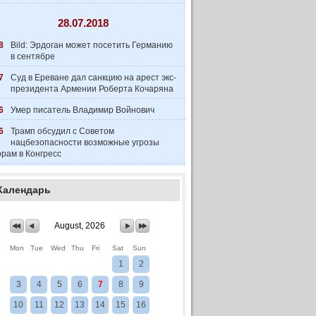
28.07.2018
8
Bild: Эрдоган может посетить Германию
в сентябре
7
Суд в Ереване дал санкцию на арест экс-
президента Армении Роберта Кочаряна
6
Умер писатель Владимир Войнович
6
Трамп обсудил с Советом
нацбезопасности возможные угрозы
рам в Конгресс
Календарь
August, 2026
Mon
Tue
Wed
Thu
Fri
Sat
Sun
1
2
3
4
5
6
7
8
9
10
11
12
13
14
15
16