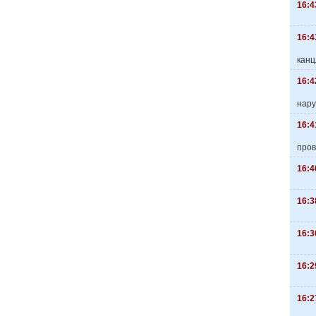
16:4
16:4
канц
16:4
нару
16:4
пров
16:4
16:3
16:3
16:2
16:2