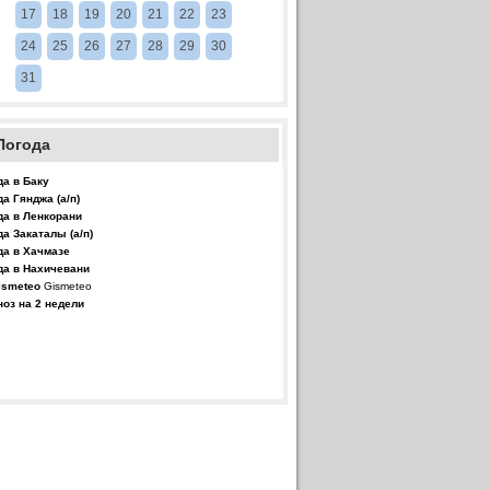
17
18
19
20
21
22
23
24
25
26
27
28
29
30
31
Погода
да в Баку
да Гянджа (а/п)
да в Ленкорани
да Закаталы (а/п)
да в Хачмазе
да в Нахичевани
Gismeteo
ноз на 2 недели