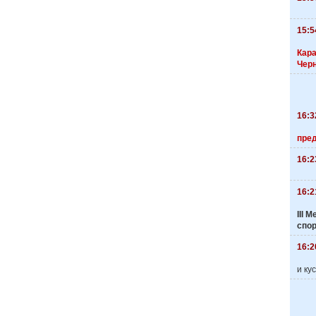
15:5
Кара
Чер
16:3
пре
16:2
16:2
III
спо
16:2
и ку