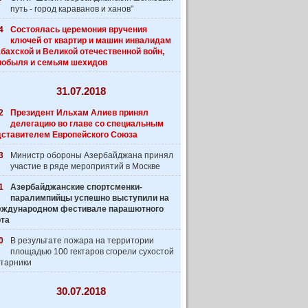
путь - город караванов и ханов"
4
Состоялась церемония вручения
ключей от квартир и машин инвалидам
бахской и Великой отечественной войн,
нобыля и семьям шехидов
31.07.2018
2
Президент Ильхам Алиев принял
делегацию во главе со специальным
дставителем Европейского Союза
3
Министр обороны Азербайджана принял
участие в ряде мероприятий в Москве
1
Азербайджанские спортсменки-
паралимпийцы успешно выступили на
 Международном фестивале парашютного
рта
0
В результате пожара на территории
площадью 100 гектаров сгорели сухостой
старники
30.07.2018