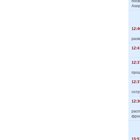
пос
Азер
12:4
разв
12:4
12:3
про
12:3
сотр
12:3
расп
фро
15:5