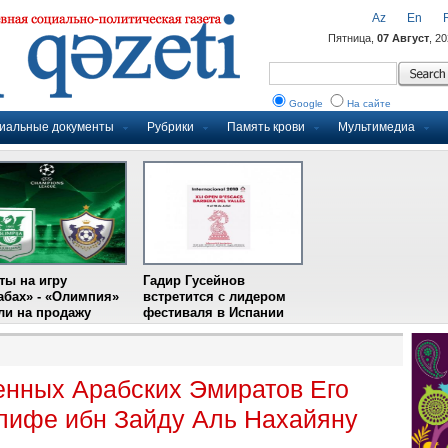
Az
En
Пятница,
07 Август
, 2
Google
На сайте
иальные документы
Рубрики
Память крови
Мультимедиа
ты на игру
Гадир Гусейнов
абах» - «Олимпия»
встретится с лидером
и на продажу
фестиваля в Испании
нных Арабских Эмиратов Его
лифе ибн Зайду Аль Нахайяну