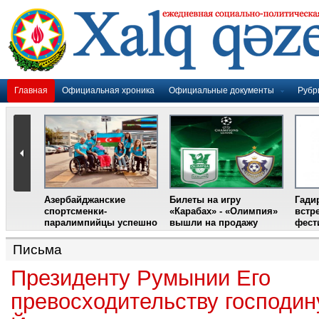
Главная
Официальная хроника
Официальные документы
Рубр
Азербайджанские
Билеты на игру
Гади
дером
спортсменки-
«Карабах» - «Олимпия»
встр
ании
паралимпийцы успешно
вышли на продажу
фест
выступили на III
Международном
Письма
фестивале парашютного
спорта
Президенту Румынии Его
превосходительству господин