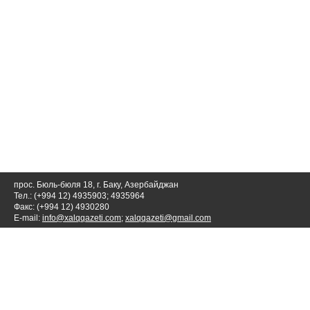
прос. Бюль-бюля 18, г. Баку, Азербайджан
Тел.: (+994 12) 4935903; 4935964
Факс: (+994 12) 4930280
E-mail:
info@xalqqazeti.com
;
xalqqazeti@gmail.com