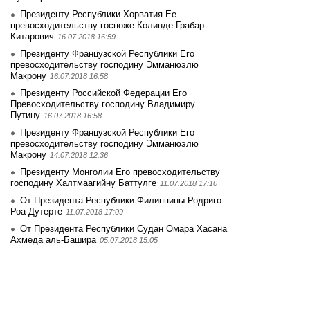
Президенту Республики Хорватия Ее
превосходительству госпоже Колинде Грабар-
Китарович
16.07.2018 16:59
Президенту Французской Республики Его
превосходительству господину Эмманюэлю
Макрону
16.07.2018 16:58
Президенту Российской Федерации Его
Превосходительству господину Владимиру
Путину
16.07.2018 16:58
Президенту Французской Республики Его
превосходительству господину Эмманюэлю
Макрону
14.07.2018 12:36
Президенту Монголии Его превосходительству
господину Халтмаагийну Баттулге
11.07.2018 17:10
От Президента Республики Филиппины Родриго
Роа Дутерте
11.07.2018 17:09
От Президента Республики Судан Омара Хасана
Ахмеда аль-Башира
05.07.2018 15:05