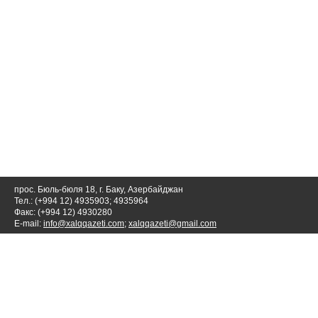
прос. Бюль-бюля 18, г. Баку, Азербайджан
Тел.: (+994 12) 4935903; 4935964
Факс: (+994 12) 4930280
E-mail:
info@xalqqazeti.com
;
xalqqazeti@gmail.com