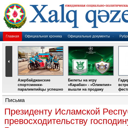
Главная
Официальная хроника
Официальные документы
Рубр
Азербайджанские
Билеты на игру
Гади
дером
спортсменки-
«Карабах» - «Олимпия»
встр
ании
паралимпийцы успешно
вышли на продажу
фест
выступили на III
Международном
Письма
фестивале парашютного
спорта
Президенту Исламской Респу
превосходительству господин