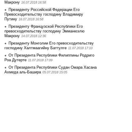
Макрону
16.07.2018 16:58
Президенту Российской Федерации Его
Превосходительству господину Владимиру
Путину
16.07.2018 16:58
Президенту Французской Республики Его
превосходительству господину Эмманюэлю
Макрону
14.07.2018 12:36
Президенту Монголии Его превосходительству
господину Халтмаагийну Баттулге
11.07.2018 17:10
От Президента Республики Филиппины Родриго
Роа Дутерте
11.07.2018 17:09
От Президента Республики Судан Омара Хасана
Ахмеда аль-Башира
05.07.2018 15:05