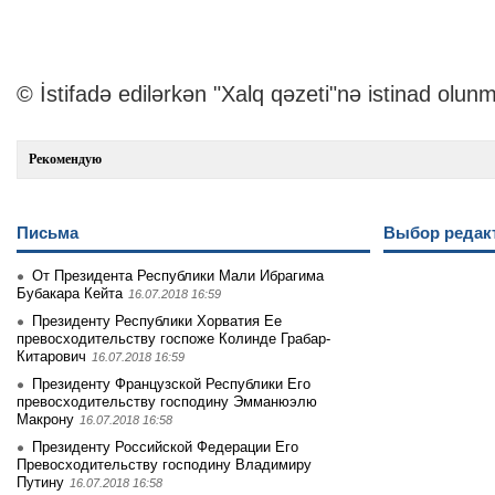
© İstifadə edilərkən "Xalq qəzeti"nə istinad olunm
Рекомендую
Письма
Выбор редак
От Президента Республики Мали Ибрагима
Бубакара Кейта
16.07.2018 16:59
Президенту Республики Хорватия Ее
превосходительству госпоже Колинде Грабар-
Китарович
16.07.2018 16:59
Президенту Французской Республики Его
превосходительству господину Эмманюэлю
Макрону
16.07.2018 16:58
Президенту Российской Федерации Его
Превосходительству господину Владимиру
Путину
16.07.2018 16:58