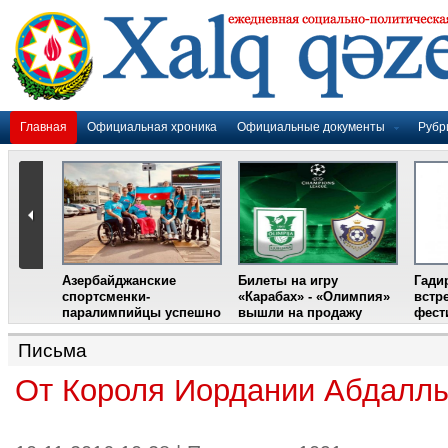
Главная
Официальная хроника
Официальные документы
Рубр
Азербайджанские
Билеты на игру
Гади
дером
спортсменки-
«Карабах» - «Олимпия»
встр
ании
паралимпийцы успешно
вышли на продажу
фест
выступили на III
Международном
Письма
фестивале парашютного
спорта
От Короля Иордании Абдаллы