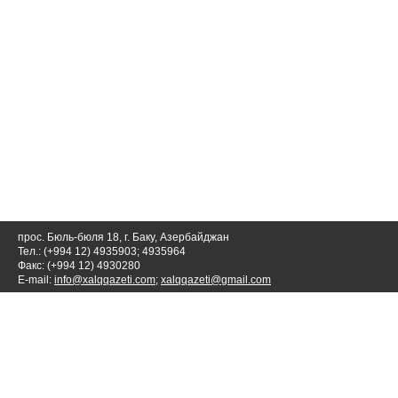
прос. Бюль-бюля 18, г. Баку, Азербайджан
Тел.: (+994 12) 4935903; 4935964
Факс: (+994 12) 4930280
E-mail:
info@xalqqazeti.com
;
xalqqazeti@gmail.com