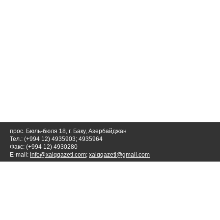
прос. Бюль-бюля 18, г. Баку, Азербайджан
Тел.: (+994 12) 4935903; 4935964
Факс: (+994 12) 4930280
E-mail:
info@xalqqazeti.com
;
xalqqazeti@gmail.com