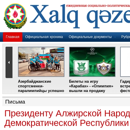
Главная
Официальная хроника
Официальные документы
Рубр
Азербайджанские
Билеты на игру
Гади
дером
спортсменки-
«Карабах» - «Олимпия»
встр
ании
паралимпийцы успешно
вышли на продажу
фест
выступили на III
Международном
Письма
фестивале парашютного
спорта
Президенту Алжирской Наро
Демократической Республики