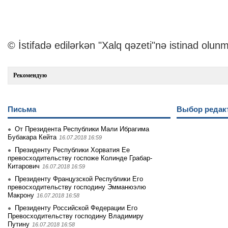
© İstifadə edilərkən "Xalq qəzeti"nə istinad olunm
Рекомендую
Письма
Выбор редак
От Президента Республики Мали Ибрагима
Бубакара Кейта
16.07.2018 16:59
Президенту Республики Хорватия Ее
превосходительству госпоже Колинде Грабар-
Китарович
16.07.2018 16:59
Президенту Французской Республики Его
превосходительству господину Эмманюэлю
Макрону
16.07.2018 16:58
Президенту Российской Федерации Его
Превосходительству господину Владимиру
Путину
16.07.2018 16:58