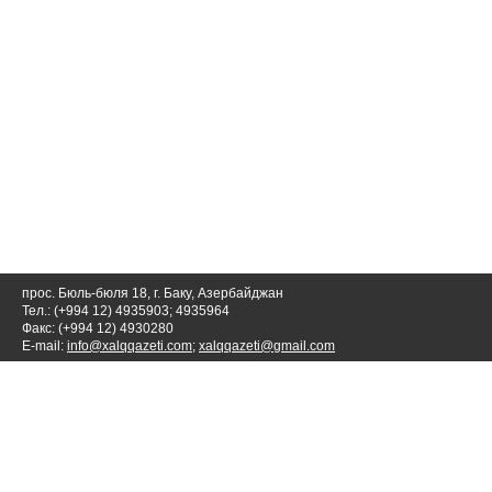
прос. Бюль-бюля 18, г. Баку, Азербайджан
Тел.: (+994 12) 4935903; 4935964
Факс: (+994 12) 4930280
E-mail:
info@xalqqazeti.com
;
xalqqazeti@gmail.com