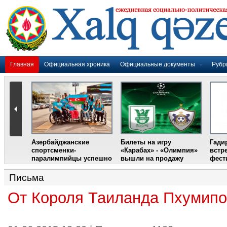
Главная
Официальная хроника
Официальные документы
Рубр
Азербайджанские
Билеты на игру
Гади
дером
спортсменки-
«Карабах» - «Олимпия»
встр
ании
паралимпийцы успешно
вышли на продажу
фест
выступили на III
Международном
Письма
фестивале парашютного
спорта
От Короля Таиланда Пхумипо