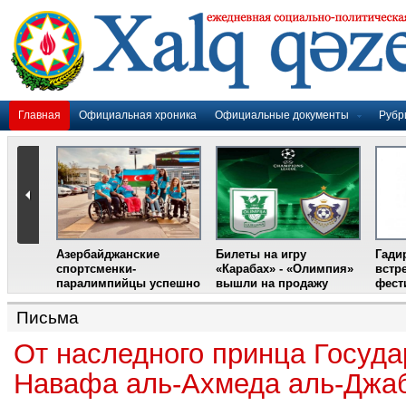
Главная
Официальная хроника
Официальные документы
Рубр
Азербайджанские
Билеты на игру
Гади
дером
спортсменки-
«Карабах» - «Олимпия»
встр
ании
паралимпийцы успешно
вышли на продажу
фест
выступили на III
Международном
Письма
фестивале парашютного
спорта
От наследного принца Госуда
Навафа аль-Ахмеда аль-Джа