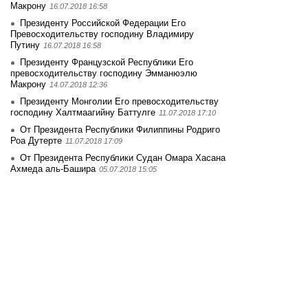
Макрону
16.07.2018 16:58
Президенту Российской Федерации Его
Превосходительству господину Владимиру
Путину
16.07.2018 16:58
Президенту Французской Республики Его
превосходительству господину Эмманюэлю
Макрону
14.07.2018 12:36
Президенту Монголии Его превосходительству
господину Халтмаагийну Баттулге
11.07.2018 17:10
От Президента Республики Филиппины Родриго
Роа Дутерте
11.07.2018 17:09
От Президента Республики Судан Омара Хасана
Ахмеда аль-Башира
05.07.2018 15:05