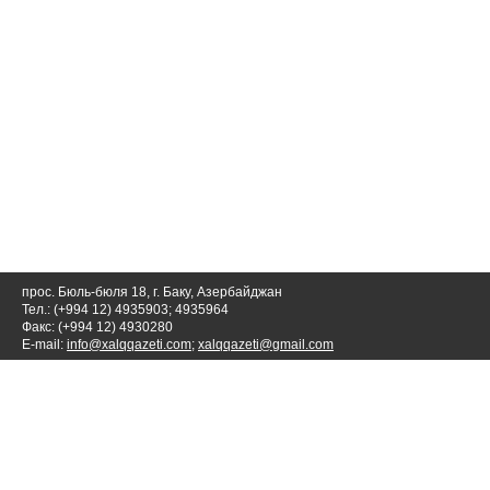
прос. Бюль-бюля 18, г. Баку, Азербайджан
Тел.: (+994 12) 4935903; 4935964
Факс: (+994 12) 4930280
E-mail:
info@xalqqazeti.com
;
xalqqazeti@gmail.com