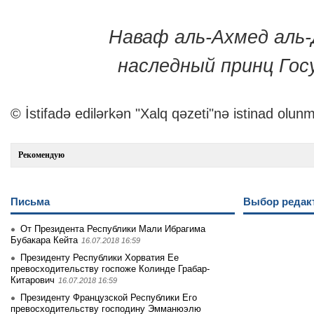
Наваф аль-Ахмед аль-
наследный принц Гос
© İstifadə edilərkən "Xalq qəzeti"nə istinad olunm
Рекомендую
Письма
Выбор редак
От Президента Республики Мали Ибрагима
Бубакара Кейта
16.07.2018 16:59
Президенту Республики Хорватия Ее
превосходительству госпоже Колинде Грабар-
Китарович
16.07.2018 16:59
Президенту Французской Республики Его
превосходительству господину Эмманюэлю