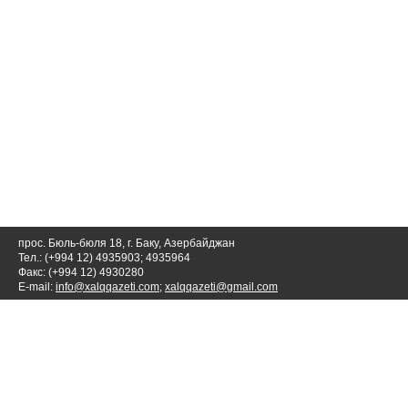
прос. Бюль-бюля 18, г. Баку, Азербайджан
Тел.: (+994 12) 4935903; 4935964
Факс: (+994 12) 4930280
E-mail:
info@xalqqazeti.com
;
xalqqazeti@gmail.com