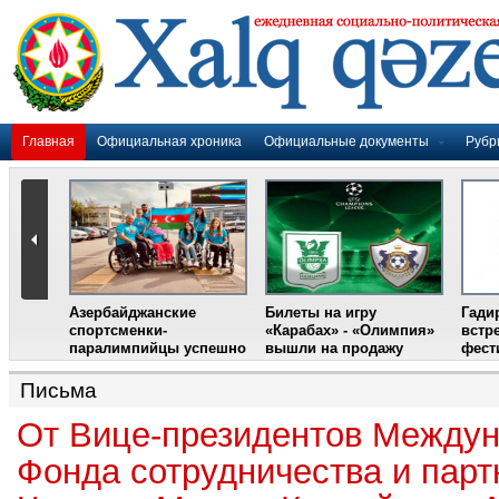
Главная
Официальная хроника
Официальные документы
Рубр
Азербайджанские
Билеты на игру
Гади
дером
спортсменки-
«Карабах» - «Олимпия»
встр
ании
паралимпийцы успешно
вышли на продажу
фест
выступили на III
Международном
Письма
фестивале парашютного
спорта
От Вице-президентов Междун
Фонда сотрудничества и парт