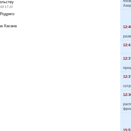
пос
ельству
Азер
018 17:10
 Родриго
ра Хасана
12:4
разв
12:4
12:3
про
12:3
сотр
12:3
расп
фро
15:5