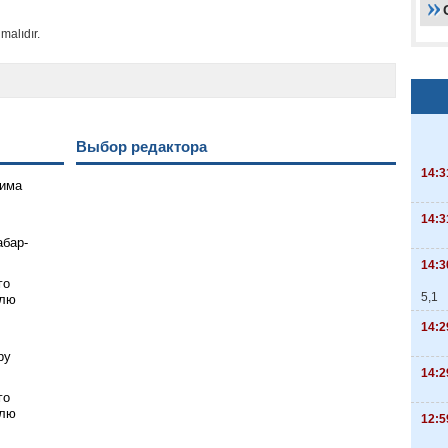
malıdır.
Выбор редактора
14:3
гима
14:3
абар-
14:3
го
5,1
элю
14:2
ру
14:2
го
элю
12:5