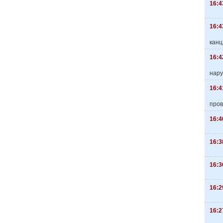
16:4
16:4
канц
16:4
нару
16:4
пров
16:4
16:3
16:3
16:2
16:2