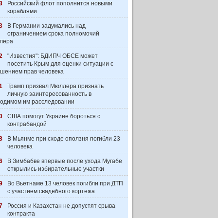
3
Российский флот пополнится новыми
кораблями
3
В Германии задумались над
ограничением срока полномочий
лера
2
"Известия": БДИПЧ ОБСЕ может
посетить Крым для оценки ситуации с
шением прав человека
1
Трамп призвал Мюллера признать
личную заинтересованность в
одимом им расследовании
0
США помогут Украине бороться с
контрабандой
8
В Мьянме при сходе оползня погибли 23
человека
6
В Зимбабве впервые после ухода Мугабе
открылись избирательные участки
9
Во Вьетнаме 13 человек погибли при ДТП
с участием свадебного кортежа
7
Россия и Казахстан не допустят срыва
контракта