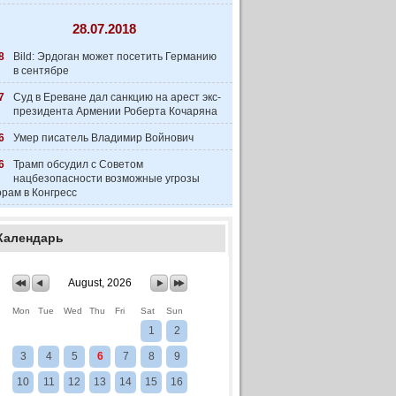
28.07.2018
8
Bild: Эрдоган может посетить Германию
в сентябре
7
Суд в Ереване дал санкцию на арест экс-
президента Армении Роберта Кочаряна
6
Умер писатель Владимир Войнович
6
Трамп обсудил с Советом
нацбезопасности возможные угрозы
рам в Конгресс
Календарь
August, 2026
Mon
Tue
Wed
Thu
Fri
Sat
Sun
1
2
3
4
5
6
7
8
9
10
11
12
13
14
15
16