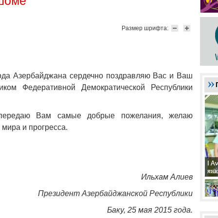
ешоме
Размер шрифта:
рода Азербайджана сердечно поздравляю Вас и Ваш
иком Федеративной Демократической Республики
 передаю Вам самые добрые пожелания, желаю
мира и прогресса.
I A
I A
xat
müd
Ильхам Алиев
Президент Азербайджанской Республики
Баку, 25 мая 2015 года.