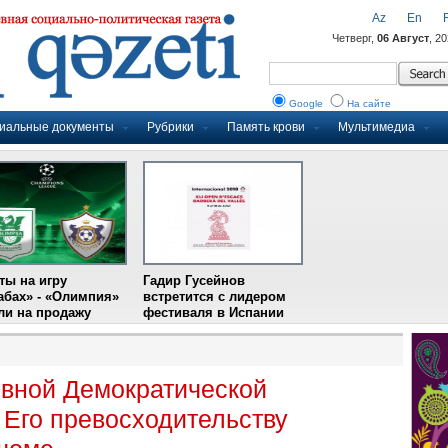
Az
En
Четверг,
06 Август
, 2
Google
На сайте
иальные документы
Рубрики
Память крови
Мультимедиа
ты на игру
Гадир Гусейнов
абах» - «Олимпия»
встретится с лидером
и на продажу
фестиваля в Испании
вной Демократической
Его превосходительству