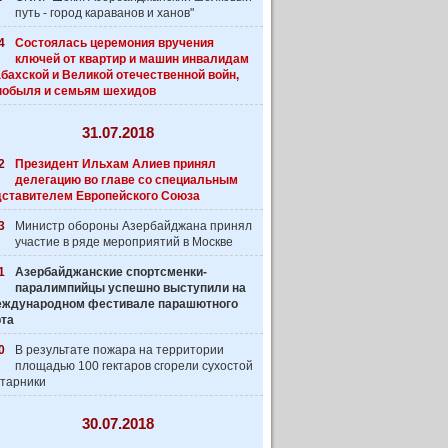
путь - город караванов и ханов"
4
Состоялась церемония вручения
ключей от квартир и машин инвалидам
бахской и Великой отечественной войн,
нобыля и семьям шехидов
31.07.2018
2
Президент Ильхам Алиев принял
делегацию во главе со специальным
дставителем Европейского Союза
3
Министр обороны Азербайджана принял
участие в ряде мероприятий в Москве
1
Азербайджанские спортсменки-
паралимпийцы успешно выступили на
 Международном фестивале парашютного
рта
0
В результате пожара на территории
площадью 100 гектаров сгорели сухостой
старники
30.07.2018