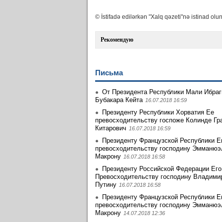
© İstifadə edilərkən "Xalq qəzeti"nə istinad olun
Рекомендую
Письма
От Президента Республики Мали Ибра
Бубакара Кейта
16.07.2018 16:59
Президенту Республики Хорватия Ее
превосходительству госпоже Колинде Гр
Китарович
16.07.2018 16:59
Президенту Французской Республики Е
превосходительству господину Эмманю
Макрону
16.07.2018 16:58
Президенту Российской Федерации Его
Превосходительству господину Владими
Путину
16.07.2018 16:58
Президенту Французской Республики Е
превосходительству господину Эмманю
Макрону
14.07.2018 12:36