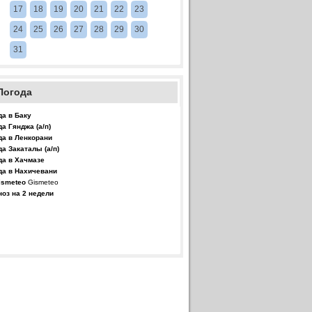
17
18
19
20
21
22
23
24
25
26
27
28
29
30
31
Погода
да в Баку
да Гянджа (а/п)
да в Ленкорани
да Закаталы (а/п)
да в Хачмазе
да в Нахичевани
Gismeteo
ноз на 2 недели