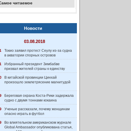
Самое читаемое
Новости
03.08.2018
1
Токио заявил протест Сеулу из-за судна
в акватории спорных островов
1
Избранный президент Зимбабве
призвал жителей страны к единству
0
В китайской провинции Цинхай
произошло землетрясение магнитудой
9
Береговая охрана Коста-Рики задержала
судно с двумя тоннами кокаина
9
Ученые рассказали, почему женщинам
опасно играть в футбол
9
Во влиятельном американском журнале
Global Ambassador опубликована статья,