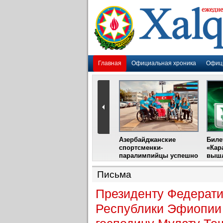
Главная
Официальная хроника
Офиц
Гадир Гусейнов
Азербайджанские
Биле
импия»
встретится с лидером
спортсменки-
«Кар
жу
фестиваля в Испании
паралимпийцы успешно
вышл
выступили на III
Международном
Письма
фестивале парашютного
спорта
Президенту Федерати
Республики Эфиопии 