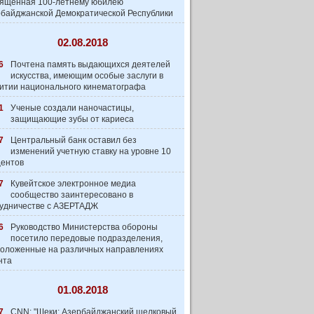
вященная 100-летнему юбилею
байджанской Демократической Республики
02.08.2018
6
Почтена память выдающихся деятелей
искусства, имеющим особые заслуги в
итии национального кинематографа
1
Ученые создали наночастицы,
защищающие зубы от кариеса
7
Центральный банк оставил без
изменений учетную ставку на уровне 10
центов
7
Кувейтское электронное медиа
сообщество заинтеpесовано в
удничестве с АЗЕРТАДЖ
6
Руководство Министерства обороны
посетило передовые подразделения,
оложенные на различных направлениях
нта
01.08.2018
7
CNN: "Шеки: Азербайджанский шелковый