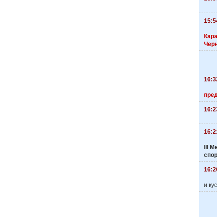
15:5
Кара
Чер
16:3
пре
16:2
16:2
III
спо
16:2
и ку