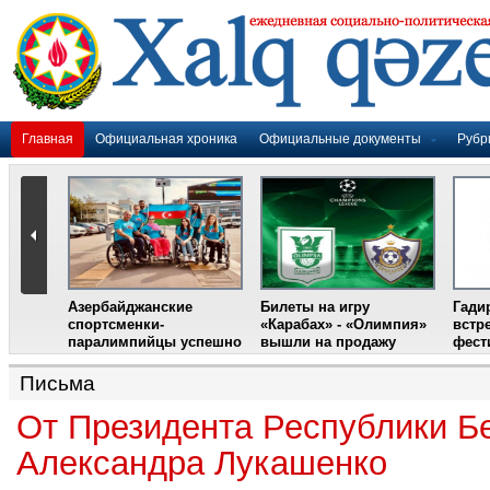
Главная
Официальная хроника
Официальные документы
Рубр
Азербайджанские
Билеты на игру
Гади
дером
спортсменки-
«Карабах» - «Олимпия»
встр
ании
паралимпийцы успешно
вышли на продажу
фест
выступили на III
Международном
Письма
фестивале парашютного
спорта
От Президента Республики Б
Александра Лукашенко