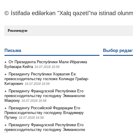
© İstifadə edilərkən "Xalq qəzeti"nə istinad olunm
Рекомендую
Письма
Выбор редак
От Президента Республики Мали Ибрагима
Бубакара Кейта
16.07.2018 16:59
Президенту Республики Хорватия Ее
превосходительству госпоже Колинде Грабар-
Китарович
16.07.2018 16:59
Президенту Французской Республики Его
превосходительству господину Эмманюэлю
Макрону
16.07.2018 16:58
Президенту Российской Федерации Его
Превосходительству господину Владимиру
Путину
16.07.2018 16:58
Президенту Французской Республики Его
превосходительству господину Эмманюэлю