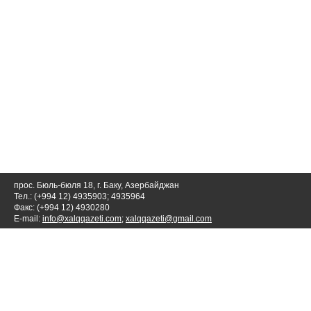
прос. Бюль-бюля 18, г. Баку, Азербайджан
Тел.: (+994 12) 4935903; 4935964
Факс: (+994 12) 4930280
E-mail:
info@xalqqazeti.com
;
xalqqazeti@gmail.com