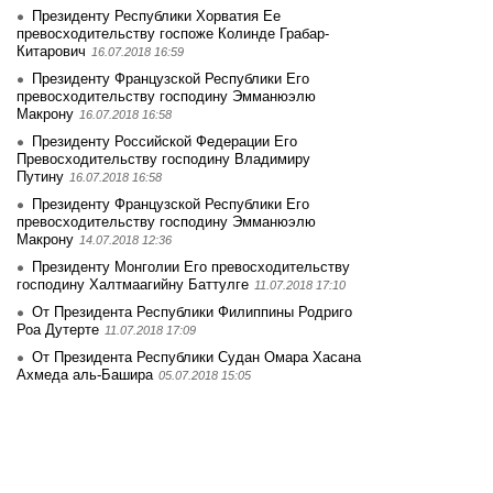
Президенту Республики Хорватия Ее
превосходительству госпоже Колинде Грабар-
Китарович
16.07.2018 16:59
Президенту Французской Республики Его
превосходительству господину Эмманюэлю
Макрону
16.07.2018 16:58
Президенту Российской Федерации Его
Превосходительству господину Владимиру
Путину
16.07.2018 16:58
Президенту Французской Республики Его
превосходительству господину Эмманюэлю
Макрону
14.07.2018 12:36
Президенту Монголии Его превосходительству
господину Халтмаагийну Баттулге
11.07.2018 17:10
От Президента Республики Филиппины Родриго
Роа Дутерте
11.07.2018 17:09
От Президента Республики Судан Омара Хасана
Ахмеда аль-Башира
05.07.2018 15:05