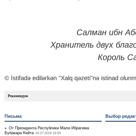
Салман ибн Аб
Хранитель двух благ
Король С
© İstifadə edilərkən "Xalq qəzeti"nə istinad olunm
Рекомендую
Письма
Выбор редак
От Президента Республики Мали Ибрагима
Бубакара Кейта
16.07.2018 16:59