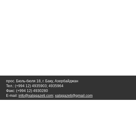
прос. Бюль-бюля 18, г. Баку, Азербайджан
Тел.: (+994 12) 4935903; 4935964
Факс: (+994 12) 4930280
E-mail:
info@xalqqazeti.com
;
xalqqazeti@gmail.com