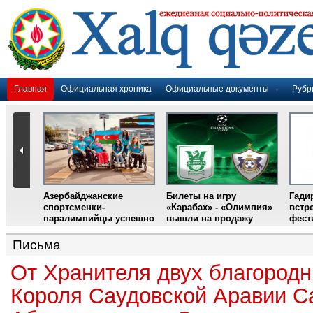
Главная
Официальная хроника
Официальные документы
Рубр
Азербайджанские
Билеты на игру
Гади
дером
спортсменки-
«Карабах» - «Олимпия»
встр
ании
паралимпийцы успешно
вышли на продажу
фест
выступили на III
Международном
Письма
фестивале парашютного
спорта
От Хранителя двух благород
Короля Саудовской Аравии С