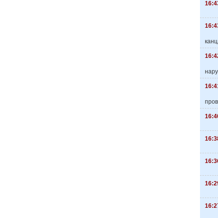
16:4
16:4
канц
16:4
нару
16:4
пров
16:4
16:3
16:3
16:2
16:2