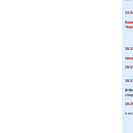
15:5
Кара
Чер
16:3
пре
16:2
16:2
III
спо
16:2
и ку