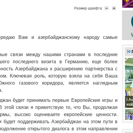
Размер шрифта:
ередаю Вам и азербайджанскому народу самые
ные связи между нашими странами в последние
шего последнего визита в Германию, еще более
овность Азербайджана к расширению партнерства с
ом. Ключевая роль, которую взяла на себя Ваша
ного газового коридора, является наглядным
.
I A
I A
йджан будет принимать первые Европейские игры и
xat
müd
В этой связи я приветствую то, что Вы, продолжая
рмы, высоко оцениваете европейские ценности.
и будет поддерживать Азербайджан на этом пути в
родолжение открытого диалога в этом направлении