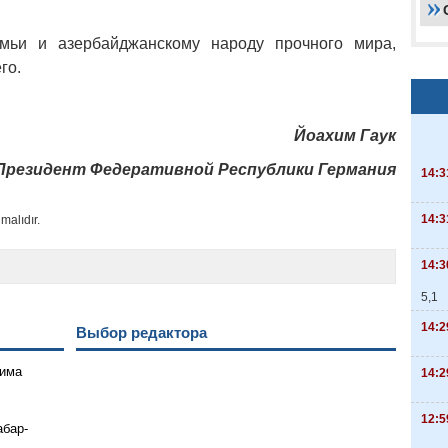
ьи и азербайджанскому народу прочного мира,
го.
Йоахим Гаук
Президент Федеративной Республики Германия
14:3
14:3
malıdır.
14:3
5,1
14:2
Выбор редактора
гима
14:2
12:5
абар-