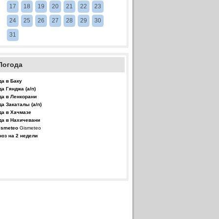
17
18
19
20
21
22
23
24
25
26
27
28
29
30
31
Погода
да в Баку
да Гянджа (а/п)
да в Ленкорани
да Закаталы (а/п)
да в Хачмазе
да в Нахичевани
Gismeteo
ноз на 2 недели