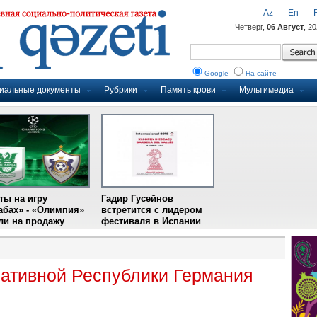
Az
En
Четверг,
06 Август
, 2
Google
На сайте
иальные документы
Рубрики
Память крови
Мультимедиа
ты на игру
Гадир Гусейнов
абах» - «Олимпия»
встретится с лидером
и на продажу
фестиваля в Испании
ативной Республики Германия