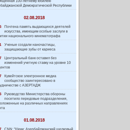
вященная 100-летнему юбилею
байджанской Демократической Республики
02.08.2018
6
Почтена память выдающихся деятелей
искусства, имеющим особые заслуги в
итии национального кинематографа
1
Ученые создали наночастицы,
защищающие зубы от кариеса
7
Центральный банк оставил без
изменений учетную ставку на уровне 10
центов
7
Кувейтское электронное медиа
сообщество заинтеpесовано в
удничестве с АЗЕРТАДЖ
6
Руководство Министерства обороны
посетило передовые подразделения,
оложенные на различных направлениях
нта
01.08.2018
7
CNN: "Шеки: Азербайджанский шелковый