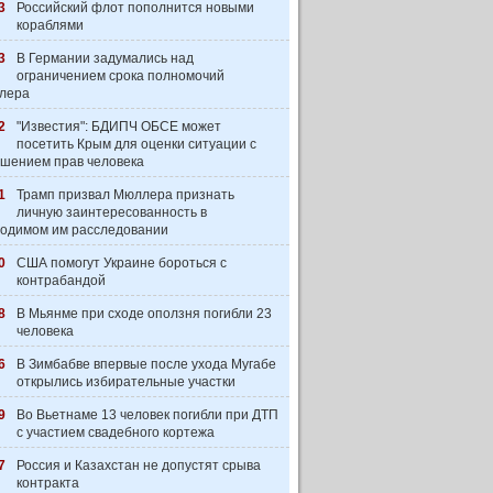
3
Российский флот пополнится новыми
кораблями
3
В Германии задумались над
ограничением срока полномочий
лера
2
"Известия": БДИПЧ ОБСЕ может
посетить Крым для оценки ситуации с
шением прав человека
1
Трамп призвал Мюллера признать
личную заинтересованность в
одимом им расследовании
0
США помогут Украине бороться с
контрабандой
8
В Мьянме при сходе оползня погибли 23
человека
6
В Зимбабве впервые после ухода Мугабе
открылись избирательные участки
9
Во Вьетнаме 13 человек погибли при ДТП
с участием свадебного кортежа
7
Россия и Казахстан не допустят срыва
контракта