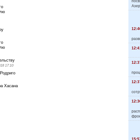
пос
Азер
го
элю
12:4
ру
разв
го
элю
12:4
ельству
12:3
018 17:10
про
 Родриго
12:3
ра Хасана
сотр
12:3
расп
фро
15:5