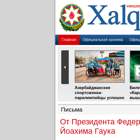
Главная
Официальная хроника
Офиц
Гадир Гусейнов
Азербайджанские
Биле
импия»
встретится с лидером
спортсменки-
«Кар
жу
фестиваля в Испании
паралимпийцы успешно
вышл
выступили на III
Международном
Письма
фестивале парашютного
спорта
От Президента Федер
Йоахима Гаука