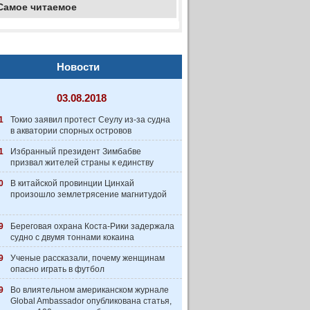
Самое читаемое
Новости
03.08.2018
1
Токио заявил протест Сеулу из-за судна
в акватории спорных островов
1
Избранный президент Зимбабве
призвал жителей страны к единству
0
В китайской провинции Цинхай
произошло землетрясение магнитудой
9
Береговая охрана Коста-Рики задержала
судно с двумя тоннами кокаина
9
Ученые рассказали, почему женщинам
опасно играть в футбол
9
Во влиятельном американском журнале
Global Ambassador опубликована статья,