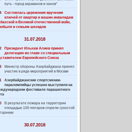
путь - город караванов и ханов"
4
Состоялась церемония вручения
ключей от квартир и машин инвалидам
бахской и Великой отечественной войн,
нобыля и семьям шехидов
31.07.2018
2
Президент Ильхам Алиев принял
делегацию во главе со специальным
дставителем Европейского Союза
3
Министр обороны Азербайджана принял
участие в ряде мероприятий в Москве
1
Азербайджанские спортсменки-
паралимпийцы успешно выступили на
 Международном фестивале парашютного
рта
0
В результате пожара на территории
площадью 100 гектаров сгорели сухостой
старники
30.07.2018