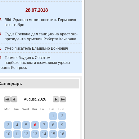
28.07.2018
8
Bild: Эрдоган может посетить Германию
в сентябре
7
Суд в Ереване дал санкцию на арест экс-
президента Армении Роберта Кочаряна
6
Умер писатель Владимир Войнович
6
Трамп обсудил с Советом
нацбезопасности возможные угрозы
рам в Конгресс
Календарь
August, 2026
Mon
Tue
Wed
Thu
Fri
Sat
Sun
1
2
3
4
5
6
7
8
9
10
11
12
13
14
15
16