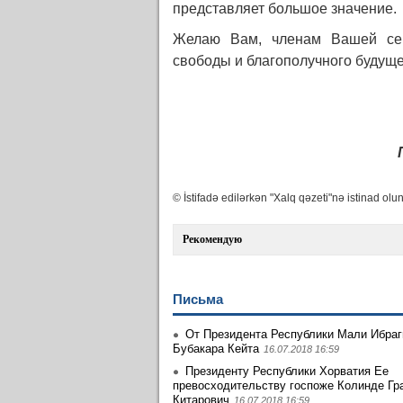
представляет большое значение.
Желаю Вам, членам Вашей сем
свободы и благополучного будуще
© İstifadə edilərkən "Xalq qəzeti"nə istinad olun
Рекомендую
Письма
От Президента Республики Мали Ибра
Бубакара Кейта
16.07.2018 16:59
Президенту Республики Хорватия Ее
превосходительству госпоже Колинде Гр
Китарович
16.07.2018 16:59