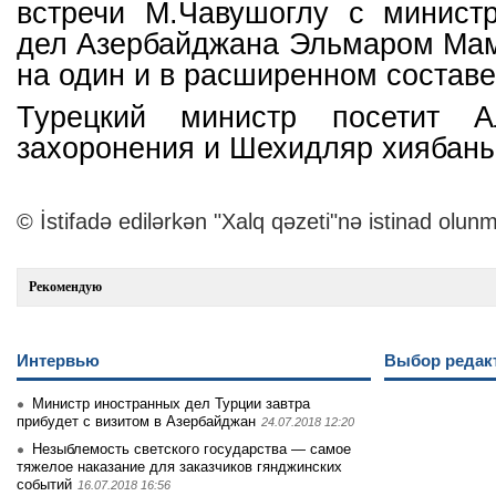
встречи М.Чавушоглу с минист
дел Азербайджана Эльмаром Ма
на один и в расширенном составе
Турецкий министр посетит А
захоронения и Шехидляр хиябаны
© İstifadə edilərkən "Xalq qəzeti"nə istinad olunm
Рекомендую
Интервью
Выбор редак
Министр иностранных дел Турции завтра
прибудет с визитом в Азербайджан
24.07.2018 12:20
Незыблемость светского государства — самое
тяжелое наказание для заказчиков гянджинских
событий
16.07.2018 16:56