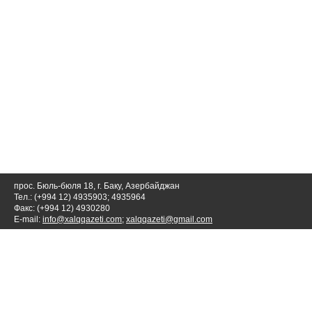
прос. Бюль-бюля 18, г. Баку, Азербайджан
Тел.: (+994 12) 4935903; 4935964
Факс: (+994 12) 4930280
E-mail:
info@xalqqazeti.com
;
xalqqazeti@gmail.com