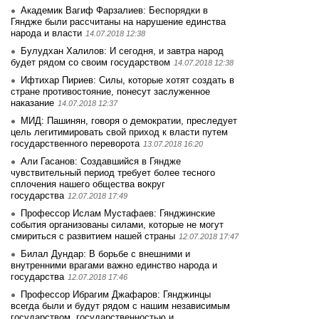
Академик Вагиф Фарзалиев: Беспорядки в
Гяндже были рассчитаны на нарушение единства
народа и власти
14.07.2018 12:38
Булудхан Халилов: И сегодня, и завтра народ
будет рядом со своим государством
14.07.2018 12:38
Ифтихар Пириев: Силы, которые хотят создать в
стране противостояние, понесут заслуженное
наказание
14.07.2018 12:37
МИД: Пашинян, говоря о демократии, преследует
цель легитимировать свой приход к власти путем
государственного переворота
13.07.2018 16:20
Али Гасанов: Создавшийся в Гяндже
чувствительный период требует более тесного
сплочения нашего общества вокруг
государства
12.07.2018 17:49
Профессор Ислам Мустафаев: Гянджинские
события организованы силами, которые не могут
смириться с развитием нашей страны
12.07.2018 17:47
Билал Дундар: В борьбе с внешними и
внутренними врагами важно единство народа и
государства
12.07.2018 17:46
Профессор Ибрагим Джафаров: Гянджинцы
всегда были и будут рядом с нашим независимым
государством, государственностью и