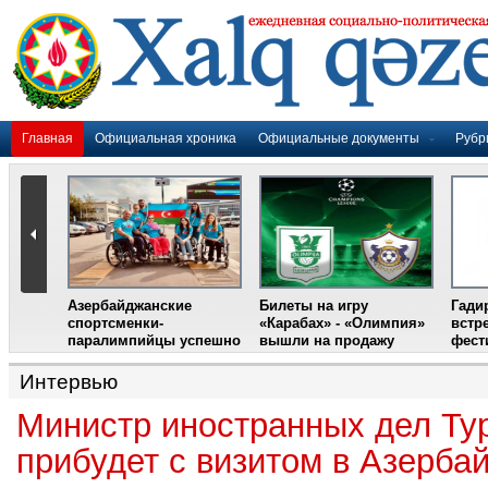
Главная
Официальная хроника
Официальные документы
Рубр
Азербайджанские
Билеты на игру
Гади
дером
спортсменки-
«Карабах» - «Олимпия»
встр
ании
паралимпийцы успешно
вышли на продажу
фест
выступили на III
Международном
Интервью
фестивале парашютного
спорта
Министр иностранных дел Ту
прибудет с визитом в Азерба