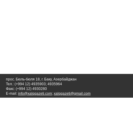
прос. Бюль-бюля 18, г. Баку, Азербайджан
Тел.: (+994 12) 4935903; 4935964
Факс: (+994 12) 4930280
E-mail:
info@xalqqazeti.com
;
xalqqazeti@gmail.com