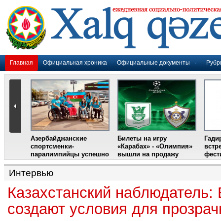
Главная
Официальная хроника
Официальные документы
Рубр
Азербайджанские
Билеты на игру
Гади
дером
спортсменки-
«Карабах» - «Олимпия»
встр
ании
паралимпийцы успешно
вышли на продажу
фест
выступили на III
Международном
Интервью
фестивале парашютного
спорта
Казахстанский наблюдатель:
создают условия для прозрач