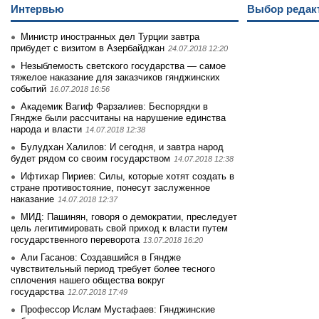
Интервью
Выбор редак
Министр иностранных дел Турции завтра
прибудет с визитом в Азербайджан
24.07.2018 12:20
Незыблемость светского государства — самое
тяжелое наказание для заказчиков гянджинских
событий
16.07.2018 16:56
Академик Вагиф Фарзалиев: Беспорядки в
Гяндже были рассчитаны на нарушение единства
народа и власти
14.07.2018 12:38
Булудхан Халилов: И сегодня, и завтра народ
будет рядом со своим государством
14.07.2018 12:38
Ифтихар Пириев: Силы, которые хотят создать в
стране противостояние, понесут заслуженное
наказание
14.07.2018 12:37
МИД: Пашинян, говоря о демократии, преследует
цель легитимировать свой приход к власти путем
государственного переворота
13.07.2018 16:20
Али Гасанов: Создавшийся в Гяндже
чувствительный период требует более тесного
сплочения нашего общества вокруг
государства
12.07.2018 17:49
Профессор Ислам Мустафаев: Гянджинские