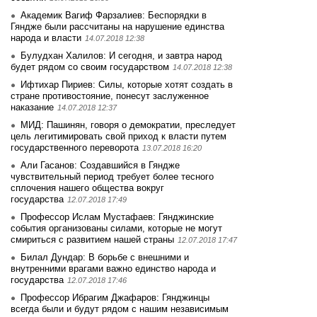
Академик Вагиф Фарзалиев: Беспорядки в
Гяндже были рассчитаны на нарушение единства
народа и власти
14.07.2018 12:38
Булудхан Халилов: И сегодня, и завтра народ
будет рядом со своим государством
14.07.2018 12:38
Ифтихар Пириев: Силы, которые хотят создать в
стране противостояние, понесут заслуженное
наказание
14.07.2018 12:37
МИД: Пашинян, говоря о демократии, преследует
цель легитимировать свой приход к власти путем
государственного переворота
13.07.2018 16:20
Али Гасанов: Создавшийся в Гяндже
чувствительный период требует более тесного
сплочения нашего общества вокруг
государства
12.07.2018 17:49
Профессор Ислам Мустафаев: Гянджинские
события организованы силами, которые не могут
смириться с развитием нашей страны
12.07.2018 17:47
Билал Дундар: В борьбе с внешними и
внутренними врагами важно единство народа и
государства
12.07.2018 17:46
Профессор Ибрагим Джафаров: Гянджинцы
всегда были и будут рядом с нашим независимым