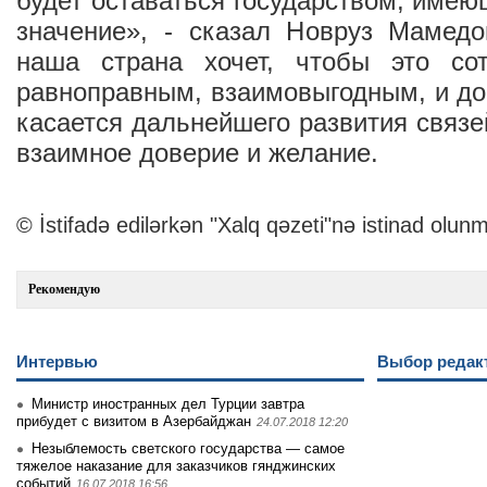
будет оставаться государством, имею
значение», - сказал Новруз Мамедо
наша страна хочет, чтобы это со
равноправным, взаимовыгодным, и доб
касается дальнейшего развития связей
взаимное доверие и желание.
© İstifadə edilərkən "Xalq qəzeti"nə istinad olunm
Рекомендую
Интервью
Выбор редак
Министр иностранных дел Турции завтра
прибудет с визитом в Азербайджан
24.07.2018 12:20
Незыблемость светского государства — самое
тяжелое наказание для заказчиков гянджинских
событий
16.07.2018 16:56