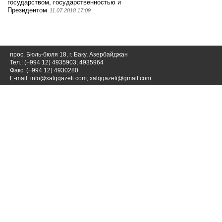
государством, государственностью и
Президентом
11.07.2018 17:09
прос. Бюль-бюля 18, г. Баку, Азербайджан
Тел.: (+994 12) 4935903; 4935964
Факс: (+994 12) 4930280
E-mail:
info@xalqqazeti.com
;
xalqqazeti@gmail.com