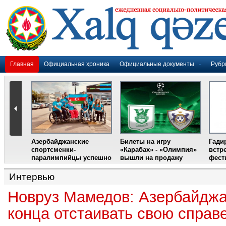
Главная
Официальная хроника
Официальные документы
Рубр
Азербайджанские
Билеты на игру
Гади
дером
спортсменки-
«Карабах» - «Олимпия»
встр
ании
паралимпийцы успешно
вышли на продажу
фест
выступили на III
Международном
Интервью
фестивале парашютного
спорта
Новруз Мамедов: Азербайджа
конца отстаивать свою справ