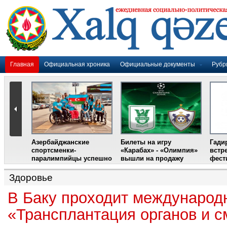
Главная
Официальная хроника
Официальные документы
Рубр
Азербайджанские
Билеты на игру
Гади
дером
спортсменки-
«Карабах» - «Олимпия»
встр
ании
паралимпийцы успешно
вышли на продажу
фест
выступили на III
Международном
Здоровье
фестивале парашютного
спорта
В Баку проходит междунаро
«Трансплантация органов и с