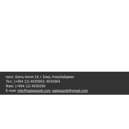
прос. Бюль-бюля 18, г. Баку, Азербайджан
Тел.: (+994 12) 4935903; 4935964
Факс: (+994 12) 4930280
E-mail:
info@xalqqazeti.com
;
xalqqazeti@gmail.com