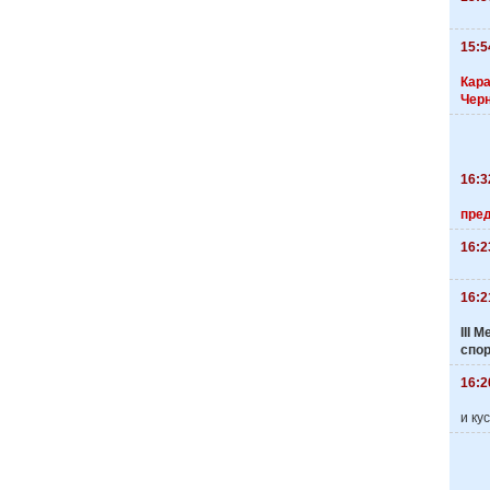
15:5
Кара
Чер
16:3
пре
16:2
16:2
III
спо
16:2
и ку