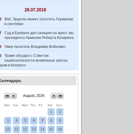
28.07.2018
8
Bild: Эрдоган может посетить Германию
в сентябре
7
Суд в Ереване дал санкцию на арест экс-
президента Армении Роберта Кочаряна
6
Умер писатель Владимир Войнович
6
Трамп обсудил с Советом
нацбезопасности возможные угрозы
рам в Конгресс
Календарь
August, 2026
Mon
Tue
Wed
Thu
Fri
Sat
Sun
1
2
3
4
5
6
7
8
9
10
11
12
13
14
15
16