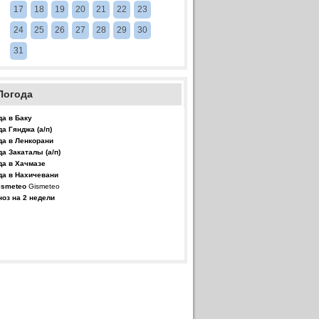
17
18
19
20
21
22
23
24
25
26
27
28
29
30
31
Погода
да в Баку
да Гянджа (а/п)
да в Ленкорани
да Закаталы (а/п)
да в Хачмазе
да в Нахичевани
Gismeteo
ноз на 2 недели