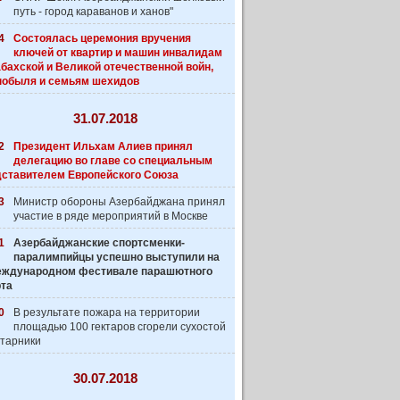
путь - город караванов и ханов"
4
Состоялась церемония вручения
ключей от квартир и машин инвалидам
бахской и Великой отечественной войн,
нобыля и семьям шехидов
31.07.2018
2
Президент Ильхам Алиев принял
делегацию во главе со специальным
дставителем Европейского Союза
3
Министр обороны Азербайджана принял
участие в ряде мероприятий в Москве
1
Азербайджанские спортсменки-
паралимпийцы успешно выступили на
 Международном фестивале парашютного
рта
0
В результате пожара на территории
площадью 100 гектаров сгорели сухостой
старники
30.07.2018