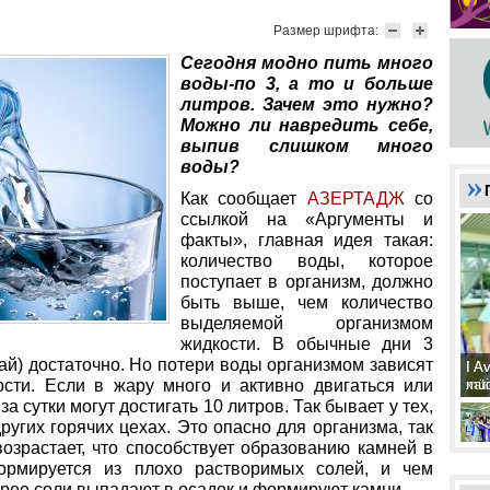
Размер шрифта:
Сегодня модно пить много
воды-по 3, а то и больше
литров. Зачем это нужно?
Можно ли навредить себе,
выпив слишком много
воды?
Как сообщает
АЗЕР
ТАДЖ
со
ссылкой на «Аргументы и
факты», главная идея такая:
количество воды, которое
поступает в организм, должно
быть выше, чем количество
выделяемой организмом
жидкости. В обычные дни 3
чай) достаточно. Но потери воды организмом зависят
I A
I A
xat
müd
ости. Если в жару много и активно двигаться или
за сутки могут достигать 10 литров. Так бывает у тех,
ругих горячих цехах. Это опасно для организма, так
озрастает, что способствует образованию камней в
ормируется из плохо растворимых солей, и чем
рее соли выпадают в осадок и формируют камни.