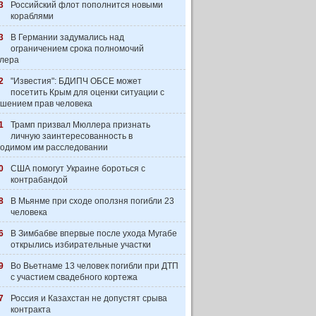
3
Российский флот пополнится новыми
кораблями
3
В Германии задумались над
ограничением срока полномочий
лера
2
"Известия": БДИПЧ ОБСЕ может
посетить Крым для оценки ситуации с
шением прав человека
1
Трамп призвал Мюллера признать
личную заинтересованность в
одимом им расследовании
0
США помогут Украине бороться с
контрабандой
8
В Мьянме при сходе оползня погибли 23
человека
6
В Зимбабве впервые после ухода Мугабе
открылись избирательные участки
9
Во Вьетнаме 13 человек погибли при ДТП
с участием свадебного кортежа
7
Россия и Казахстан не допустят срыва
контракта