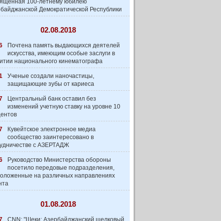
вященная 100-летнему юбилею
байджанской Демократической Республики
02.08.2018
6
Почтена память выдающихся деятелей
искусства, имеющим особые заслуги в
итии национального кинематографа
1
Ученые создали наночастицы,
защищающие зубы от кариеса
7
Центральный банк оставил без
изменений учетную ставку на уровне 10
центов
7
Кувейтское электронное медиа
сообщество заинтеpесовано в
удничестве с АЗЕРТАДЖ
6
Руководство Министерства обороны
посетило передовые подразделения,
оложенные на различных направлениях
нта
01.08.2018
7
CNN: "Шеки: Азербайджанский шелковый