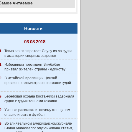
Самое читаемое
Новости
03.08.2018
1
Токио заявил протест Сеулу из-за судна
в акватории спорных островов
1
Избранный президент Зимбабве
призвал жителей страны к единству
0
В китайской провинции Цинхай
произошло землетрясение магнитудой
9
Береговая охрана Коста-Рики задержала
судно с двумя тоннами кокаина
9
Ученые рассказали, почему женщинам
опасно играть в футбол
9
Во влиятельном американском журнале
Global Ambassador опубликована статья,