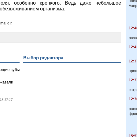
пос
голя, особенно крепкого. Ведь даже небольшое
Азер
 обезвоживанием организма.
malıdır.
12:4
разв
12:4
Выбор редактора
12:3
ющие зубы
про
12:3
оказали
сотр
12:3
18 17:17
расп
фро
15:5