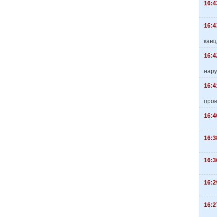
16:4
16:4
канц
16:4
нару
16:4
пров
16:4
16:3
16:3
16:2
16:2