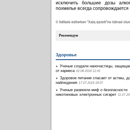
исключить большие дозы алко
похмелье всегда сопровождается
© İstifadə edilərkən "Xalq qəzeti"nə istinad olun
Рекомендую
Здоровье
Ученые создали наночастицы, защища
от кариеса
02.08.2018 12:41
Здоровое питание спасает от астмы, д
наблюдения
17.07.2018 18:07
Ученые развеяли миф о безопасности
никотиновых электронных сигарет
11.07.20