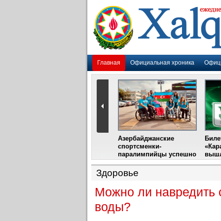
Главная
Официальная хроника
Офиц
Гадир Гусейнов
Азербайджанские
Биле
импия»
встретится с лидером
спортсменки-
«Кар
жу
фестиваля в Испании
паралимпийцы успешно
вышл
выступили на III
Международном
Здоровье
фестивале парашютного
спорта
Можно ли навредить 
воды?