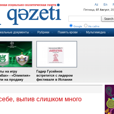
Az
En
Пятница,
07 Август
, 2
Google
На сайте
иальные документы
Рубрики
Память крови
Мультимедиа
ты на игру
Гадир Гусейнов
абах» - «Олимпия»
встретится с лидером
и на продажу
фестиваля в Испании
себе, выпив слишком много