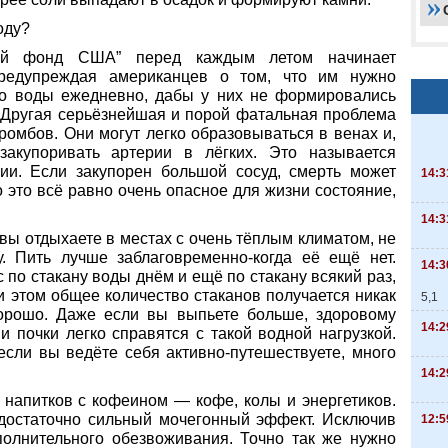
оду?
кий фонд США” перед каждым летом начинает
предупреждая американцев о том, что им нужно
во воды ежедневно, дабы у них не формировались
. Другая серьёзнейшая и порой фатальная проблема
тромбов. Они могут легко образовываться в венах и,
закупоривать артерии в лёгких. Это называется
ии. Если закупорен большой сосуд, смерть может
14:3
о это всё равно очень опасное для жизни состояние,
14:3
 вы отдыхаете в местах с очень тёплым климатом, не
. Пить лучше заблаговременно-когда её ещё нет.
14:3
по стакану воды днём и ещё по стакану всякий раз,
 этом общее количество стаканов получается никак
5,1
орошо. Даже если вы выпьете больше, здоровому
14:2
и почки легко справятся с такой водной нагрузкой.
сли вы ведёте себя активно-путешествуете, много
14:2
 напитков с кофеином — кофе, колы и энергетиков.
 достаточно сильный мочегонный эффект. Исключив
12:5
полнительного обезвоживания. Точно так же нужно