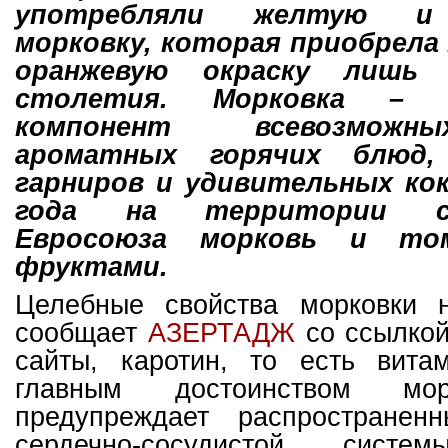
употребляли желтую и
морковку, которая приобрела
оранжевую окраску лишь 
столетия. Морковка – 
компонент всевозможн
ароматных горячих блюд,
гарниров и удивительных кок
года на территории ст
Евросоюза морковь и то
фруктами.
Целебные свойства морковки 
сообщает
АЗЕРТ
АДЖ
со ссылкой
сайты, каротин, то есть вита
главным достоинством мор
предупреждает распространен
сердечно-сосудистой систем