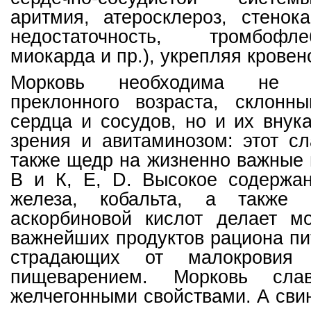
аритмия, атеросклероз, стенок
недостаточность, тромбофл
миокарда и пр.), укрепляя крове
Морковь необходима не 
преклонного возраста, склонн
сердца и сосудов, но и их вну
зрения и авитаминозом: этот с
также щедр на жизненно важные
В и К, Е, D. Высокое содержан
железа, кобальта, а также 
аскорбиновой кислот делает м
важнейших продуктов рациона пи
страдающих от малокрови
пищеварением. Морковь сла
желчегонными свойствами. А сви