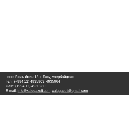
прос. Бюль-бюля 18, г. Баку, Азербайджан
Тел.: (+994 12) 4935903; 4935964
Факс: (+994 12) 4930280
E-mail:
info@xalqqazeti.com
;
xalqqazeti@gmail.com