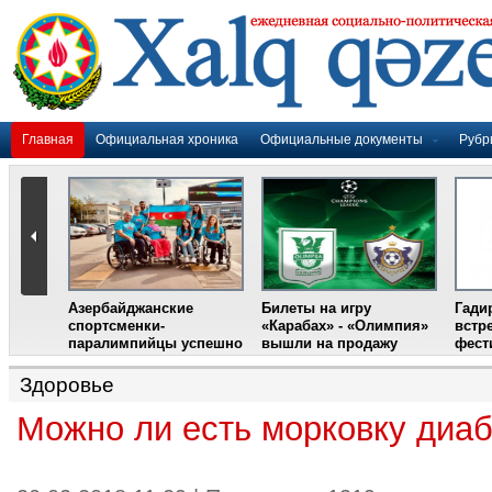
Главная
Официальная хроника
Официальные документы
Рубр
Азербайджанские
Билеты на игру
Гади
дером
спортсменки-
«Карабах» - «Олимпия»
встр
ании
паралимпийцы успешно
вышли на продажу
фест
выступили на III
Международном
Здоровье
фестивале парашютного
спорта
Можно ли есть морковку диаб