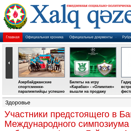
Главная
Официальная хроника
Официальные документы
Рубр
Азербайджанские
Билеты на игру
Гади
дером
спортсменки-
«Карабах» - «Олимпия»
встр
ании
паралимпийцы успешно
вышли на продажу
фест
выступили на III
Международном
Здоровье
фестивале парашютного
спорта
Участники предстоящего в Ба
Международного симпозиума 