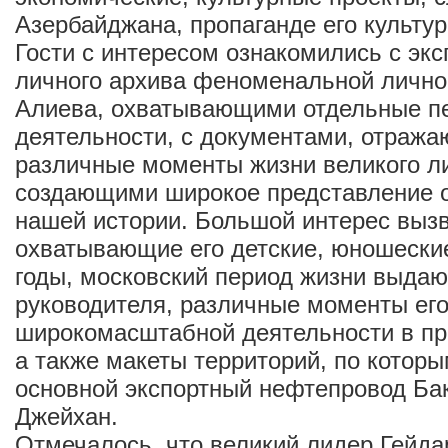
Азербайджана, пропаганде его культур
Гости с интересом ознакомились с экс
личного архива феноменальной лично
Алиева, охватывающими отдельные п
деятельности, с документами, отраж
различные моменты жизни великого л
создающими широкое представление 
нашей истории. Большой интерес выз
охватывающие его детские, юношеские
годы, московский период жизни выда
руководителя, различные моменты ег
широкомасштабной деятельности в пр
а также макеты территорий, по котор
основной экспортный нефтепровод Ба
Джейхан.
Отмечалось, что великий лидер Гейда