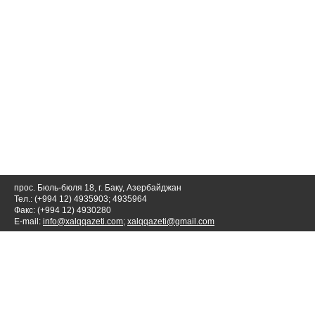
прос. Бюль-бюля 18, г. Баку, Азербайджан
Тел.: (+994 12) 4935903; 4935964
Факс: (+994 12) 4930280
E-mail:
info@xalqqazeti.com
;
xalqqazeti@gmail.com