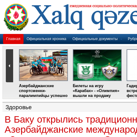
Главная
Официальная хроника
Официальные документы
Рубр
Азербайджанские
Билеты на игру
Гади
дером
спортсменки-
«Карабах» - «Олимпия»
встр
ании
паралимпийцы успешно
вышли на продажу
фест
выступили на III
Международном
Здоровье
фестивале парашютного
спорта
В Баку открылись традицион
Азербайджанские междунаро