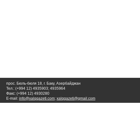
прос. Бюль-бюля 18, г. Баку, Азербайджан
Тел.: (+994 12) 4935903; 4935964
Факс: (+994 12) 4930280
E-mail:
info@xalqqazeti.com
;
xalqqazeti@gmail.com