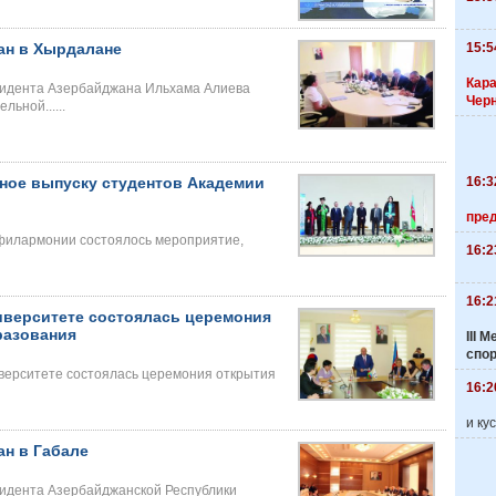
15:5
ан в Хырдалане
Кара
зидента Азербайджана Ильхама Алиева
Чер
ьной......
16:3
ное выпуску студентов Академии
пре
 филармонии состоялось мероприятие,
16:2
16:2
иверситете состоялась церемония
разования
III
спо
верситете состоялась церемония открытия
16:2
и ку
ан в Габале
идента Азербайджанской Республики