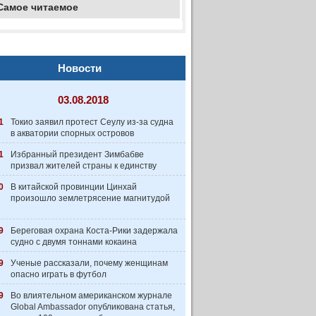
Самое читаемое
Новости
03.08.2018
1
Токио заявил протест Сеулу из-за судна
в акватории спорных островов
1
Избранный президент Зимбабве
призвал жителей страны к единству
0
В китайской провинции Цинхай
произошло землетрясение магнитудой
9
Береговая охрана Коста-Рики задержала
судно с двумя тоннами кокаина
9
Ученые рассказали, почему женщинам
опасно играть в футбол
9
Во влиятельном американском журнале
Global Ambassador опубликована статья,