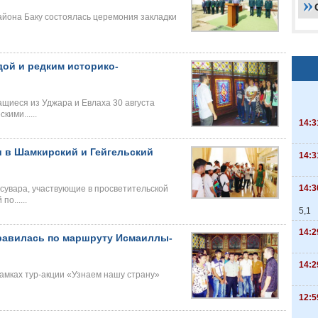
айона Баку состоялась церемония закладки
ой и редким историко-
ащиеся из Уджара и Евлаха 30 августа
ими......
14:3
 в Шамкирский и Гейгельский
14:3
14:3
сувара, участвующие в просветительской
о......
5,1
14:2
правилась по маршруту Исмаиллы-
14:2
амках тур-акции «Узнаем нашу страну»
12:5