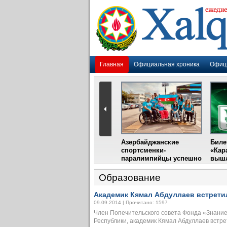
Главная
Официальная хроника
Офиц
Гадир Гусейнов
Азербайджанские
Биле
импия»
встретится с лидером
спортсменки-
«Кар
жу
фестиваля в Испании
паралимпийцы успешно
вышл
выступили на III
Международном
Образование
фестивале парашютного
спорта
Академик Кямал Абдуллаев встрети
09.09.2014 | Прочитано: 1597
Член Попечительского совета Фонда «Знани
Республики, академик Кямал Абдуллаев встрети