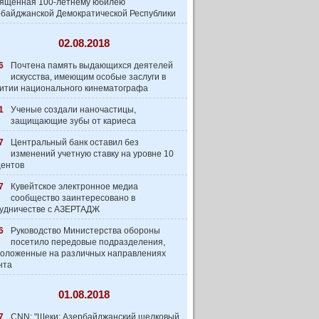
вященная 100-летнему юбилею
байджанской Демократической Республики
02.08.2018
6
Почтена память выдающихся деятелей
искусства, имеющим особые заслуги в
итии национального кинематографа
1
Ученые создали наночастицы,
защищающие зубы от кариеса
7
Центральный банк оставил без
изменений учетную ставку на уровне 10
центов
7
Кувейтское электронное медиа
сообщество заинтеpесовано в
удничестве с АЗЕРТАДЖ
6
Руководство Министерства обороны
посетило передовые подразделения,
оложенные на различных направлениях
нта
01.08.2018
7
CNN: "Шеки: Азербайджанский шелковый