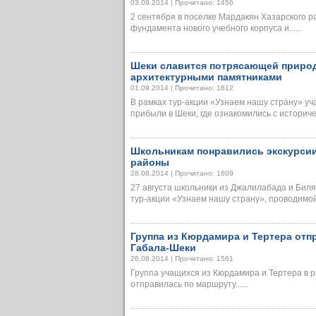
03.09.2014 | Прочитано: 1456
2 сентября в поселке Мардакян Хазарского р
фундамента нового учебного корпуса и......
Шеки славится потрясающей природ
архитектурными памятниками
01.09.2014 | Прочитано: 1612
В рамках тур-акции «Узнаем нашу страну» уч
прибыли в Шеки, где ознакомились с историческ
Школьникам понравились экскурсии
районы
28.08.2014 | Прочитано: 1609
27 августа школьники из Джалилабада и Биля
тур-акции «Узнаем нашу страну», проводимой п
Группа из Кюрдамира и Тертера от
Габала-Шеки
26.08.2014 | Прочитано: 1561
Группа учащихся из Кюрдамира и Тертера в р
отправилась по маршруту......