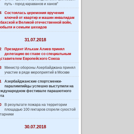
путь - город караванов и ханов"
4
Состоялась церемония вручения
ключей от квартир и машин инвалидам
бахской и Великой отечественной войн,
нобыля и семьям шехидов
31.07.2018
2
Президент Ильхам Алиев принял
делегацию во главе со специальным
дставителем Европейского Союза
3
Министр обороны Азербайджана принял
участие в ряде мероприятий в Москве
1
Азербайджанские спортсменки-
паралимпийцы успешно выступили на
 Международном фестивале парашютного
рта
0
В результате пожара на территории
площадью 100 гектаров сгорели сухостой
старники
30.07.2018