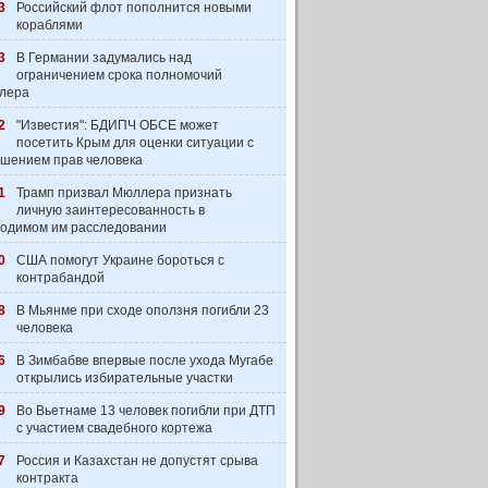
3
Российский флот пополнится новыми
кораблями
3
В Германии задумались над
ограничением срока полномочий
лера
2
"Известия": БДИПЧ ОБСЕ может
посетить Крым для оценки ситуации с
шением прав человека
1
Трамп призвал Мюллера признать
личную заинтересованность в
одимом им расследовании
0
США помогут Украине бороться с
контрабандой
8
В Мьянме при сходе оползня погибли 23
человека
6
В Зимбабве впервые после ухода Мугабе
открылись избирательные участки
9
Во Вьетнаме 13 человек погибли при ДТП
с участием свадебного кортежа
7
Россия и Казахстан не допустят срыва
контракта