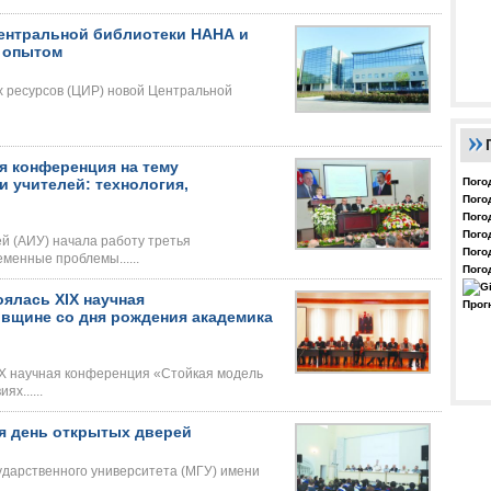
ентральной библиотеки НАНА и
 опытом
 ресурсов (ЦИР) новой Центральной
я конференция на тему
Пого
 учителей: технология,
Пого
Пого
Пого
й (АИУ) начала работу третья
Пого
енные проблемы......
Пого
ялась XIX научная
Прог
овщине со дня рождения академика
IX научная конференция «Стойкая модель
х......
я день открытых дверей
ударственного университета (МГУ) имени