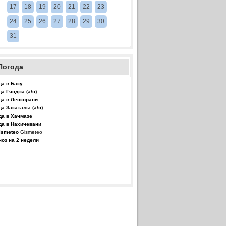
17
18
19
20
21
22
23
24
25
26
27
28
29
30
31
Погода
да в Баку
да Гянджа (а/п)
да в Ленкорани
да Закаталы (а/п)
да в Хачмазе
да в Нахичевани
Gismeteo
ноз на 2 недели