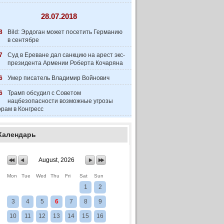
28.07.2018
8
Bild: Эрдоган может посетить Германию
в сентябре
7
Суд в Ереване дал санкцию на арест экс-
президента Армении Роберта Кочаряна
6
Умер писатель Владимир Войнович
6
Трамп обсудил с Советом
нацбезопасности возможные угрозы
рам в Конгресс
Календарь
August, 2026
Mon
Tue
Wed
Thu
Fri
Sat
Sun
1
2
3
4
5
6
7
8
9
10
11
12
13
14
15
16