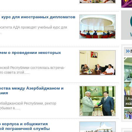
 курс для иностранных дипломатов
итета АДА проводят учебный курс для
.
ием о проведении некоторых
ской Республики состоялась встреча-
 совета этой......
ества между Азербайджаном и
ания
I A
I A
xat
müd
байджанской Республики, ректор
ывал в......
о корпуса и общежития
ой пограничной службы