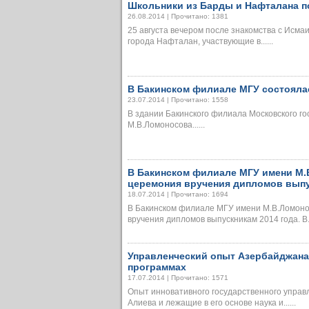
Школьники из Барды и Нафталана п
26.08.2014 | Прочитано: 1381
25 августа вечером после знакомства с Исма
города Нафталан, участвующие в......
В Бакинском филиале МГУ состояла
23.07.2014 | Прочитано: 1558
В здании Бакинского филиала Московского г
М.В.Ломоносова......
В Бакинском филиале МГУ имени М.
церемония вручения дипломов выпу
18.07.2014 | Прочитано: 1694
В Бакинском филиале МГУ имени М.В.Ломон
вручения дипломов выпускникам 2014 года. В...
Управленческий опыт Азербайджан
программах
17.07.2014 | Прочитано: 1571
Опыт инновативного государственного упра
Алиева и лежащие в его основе наука и......