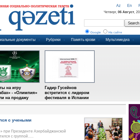
Az
En
Четверг,
06 Август
, 2
Google
На сайте
иальные документы
Рубрики
Память крови
Мультимедиа
ты на игру
Гадир Гусейнов
абах» - «Олимпия»
встретится с лидером
и на продажу
фестиваля в Испании
лся с учеными
е» при Президенте Азербайджанской
лся с группой......