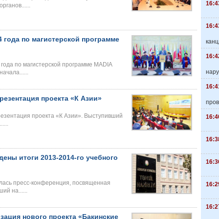
16:4
ганов......
16:4
 года по магистерской программе
канц
16:4
 года по магистерской программе MADIA
нару
чала......
16:4
резентация проекта «К Азии»
пров
резентация проекта «К Азии». Выступивший
16:4
...
16:3
ены итоги 2013-2014-го учебного
16:3
ялась пресс-конференция, посвященная
16:2
й на......
16:2
зация нового проекта «Бакинские