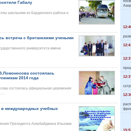
пос
осетили Габалу
Азер
иллы школьники из Бардинского района и
12:4
разв
сь встреча с британскими учеными
12:4
осударственного университета имени
12:3
про
В.Ломоносова состоялась
12:3
скникам 2014 года
сотр
осова состоялась официальная церемония
...
12:3
расп
а в международных учебных
фро
вления Президента Азербайджана Ильхама
15:5