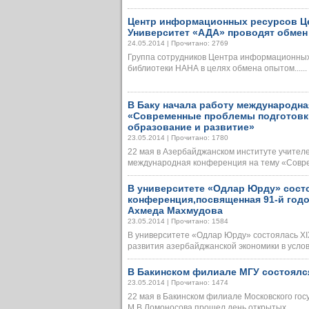
Центр информационных ресурсов Ц
Университет «АДА» проводят обмен
24.05.2014 | Прочитано: 2769
Группа сотрудников Центра информационных
библиотеки НАНА в целях обмена опытом......
В Баку начала работу международна
«Современные проблемы подготовки
образование и развитие»
23.05.2014 | Прочитано: 1780
22 мая в Азербайджанском институте учителе
международная конференция на тему «Соврем
В университете «Одлар Юрду» состо
конференция,посвященная 91-й год
Ахмеда Махмудова
23.05.2014 | Прочитано: 1584
В университете «Одлар Юрду» состоялась X
развития азербайджанской экономики в условия
В Бакинском филиале МГУ состоялс
23.05.2014 | Прочитано: 1474
22 мая в Бакинском филиале Московского гос
М.В.Ломоносова прошел день открытых......