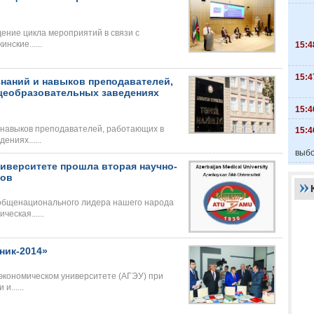
ение цикла мероприятий в связи с
ские......
15:4
15:4
наний и навыков преподавателей,
щеобразовательных заведениях
15:4
 навыков преподавателей, работающих в
15:4
ниях......
выбо
иверситете прошла вторая научно-
тов
 общенационального лидера нашего народа
еская......
ник-2014»
экономическом университете (АГЭУ) при
......