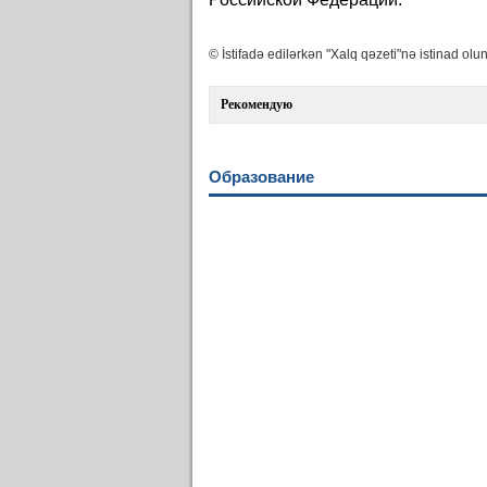
© İstifadə edilərkən "Xalq qəzeti"nə istinad olun
Рекомендую
Образование