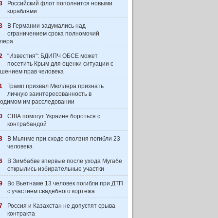
3
Российский флот пополнится новыми
кораблями
3
В Германии задумались над
ограничением срока полномочий
лера
2
"Известия": БДИПЧ ОБСЕ может
посетить Крым для оценки ситуации с
шением прав человека
1
Трамп призвал Мюллера признать
личную заинтересованность в
одимом им расследовании
0
США помогут Украине бороться с
контрабандой
8
В Мьянме при сходе оползня погибли 23
человека
6
В Зимбабве впервые после ухода Мугабе
открылись избирательные участки
9
Во Вьетнаме 13 человек погибли при ДТП
с участием свадебного кортежа
7
Россия и Казахстан не допустят срыва
контракта