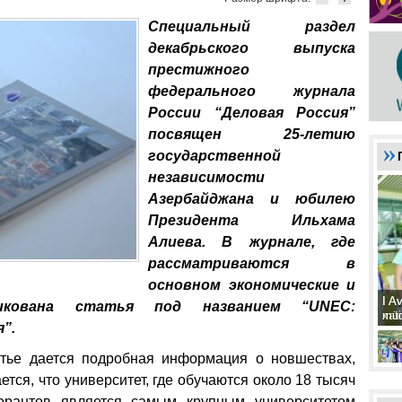
Специальный раздел
декабрьского выпуска
престижного
федерального журнала
России “Деловая Россия”
посвящен 25-летию
государственной
независимости
Азербайджана и юбилею
Президента Ильхама
Алиева. В журнале, где
рассматриваются в
основном экономические и
I A
I A
икована статья под названием “UNEC:
xat
müd
”.
атье дается подробная информация о новшествах,
ся, что университет, где обучаются около 18 тысяч
торантов является самым крупным университетом