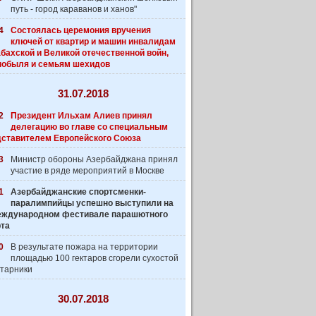
путь - город караванов и ханов"
4
Состоялась церемония вручения
ключей от квартир и машин инвалидам
бахской и Великой отечественной войн,
нобыля и семьям шехидов
31.07.2018
2
Президент Ильхам Алиев принял
делегацию во главе со специальным
дставителем Европейского Союза
3
Министр обороны Азербайджана принял
участие в ряде мероприятий в Москве
1
Азербайджанские спортсменки-
паралимпийцы успешно выступили на
 Международном фестивале парашютного
рта
0
В результате пожара на территории
площадью 100 гектаров сгорели сухостой
старники
30.07.2018