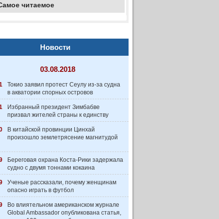
Самое читаемое
Новости
03.08.2018
1
Токио заявил протест Сеулу из-за судна
в акватории спорных островов
1
Избранный президент Зимбабве
призвал жителей страны к единству
0
В китайской провинции Цинхай
произошло землетрясение магнитудой
9
Береговая охрана Коста-Рики задержала
судно с двумя тоннами кокаина
9
Ученые рассказали, почему женщинам
опасно играть в футбол
9
Во влиятельном американском журнале
Global Ambassador опубликована статья,