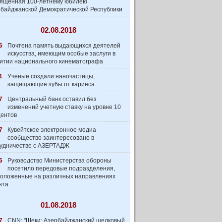
вященная 100-летнему юбилею
байджанской Демократической Республики
02.08.2018
6
Почтена память выдающихся деятелей
искусства, имеющим особые заслуги в
итии национального кинематографа
1
Ученые создали наночастицы,
защищающие зубы от кариеса
7
Центральный банк оставил без
изменений учетную ставку на уровне 10
центов
7
Кувейтское электронное медиа
сообщество заинтеpесовано в
удничестве с АЗЕРТАДЖ
6
Руководство Министерства обороны
посетило передовые подразделения,
оложенные на различных направлениях
нта
01.08.2018
7
CNN: "Шеки: Азербайджанский шелковый