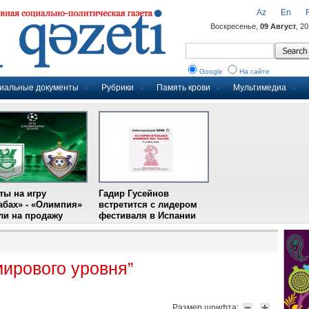
Az
En
Воскресенье,
09 Август
, 2
Google
На сайте
иальные документы
Рубрики
Память крови
Мультимедиа
ты на игру
Гадир Гусейнов
абах» - «Олимпия»
встретится с лидером
и на продажу
фестиваля в Испании
мирового уровня”
Размер шрифта: