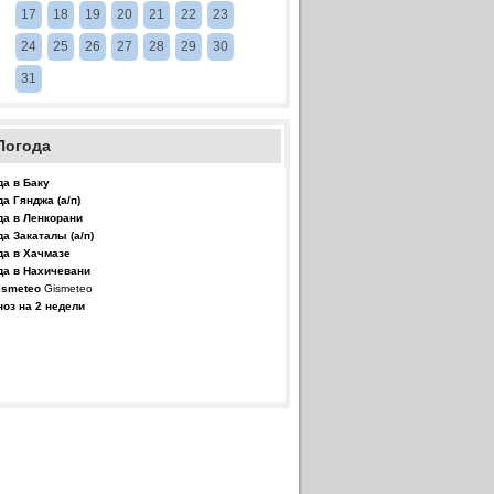
17
18
19
20
21
22
23
24
25
26
27
28
29
30
31
Погода
да в Баку
да Гянджа (а/п)
да в Ленкорани
да Закаталы (а/п)
да в Хачмазе
да в Нахичевани
Gismeteo
ноз на 2 недели