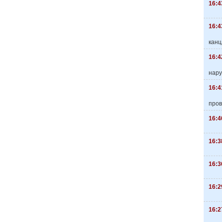
16:4
16:4
канц
16:4
нару
16:4
пров
16:4
16:3
16:3
16:2
16:2