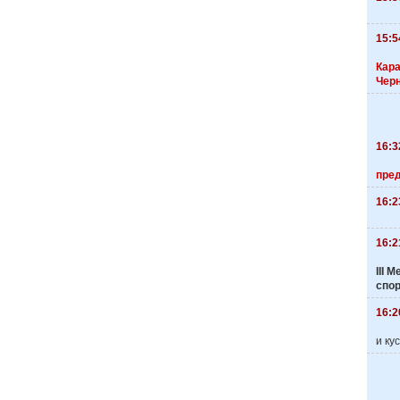
15:5
Кара
Чер
16:3
пре
16:2
16:2
III
спо
16:2
и ку