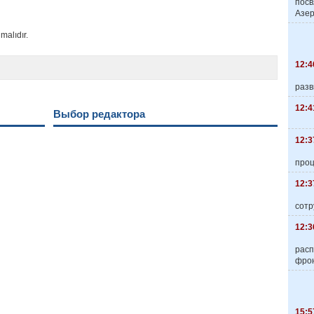
пос
Азер
malıdır.
12:4
разв
12:4
Выбор редактора
12:3
про
12:3
сотр
12:3
расп
фро
15:5