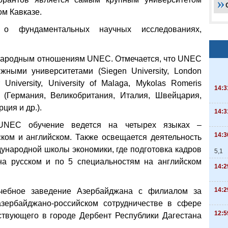
м Кавказе.
 о фундаментальных научных исследованиях,
народным отношениям UNEC. Отмечается, что UNEC
жными университетами (Siegen University, London
 University, University of Malaga, Mykolas Romeris
14:3
а (Германия, Великобритания, Италия, Швейцария,
ция и др.).
14:3
 UNEC обучение ведется на четырех языках –
14:3
ском и английском. Также освещается деятельность
ународной школы экономики, где подготовка кадров
5,1
на русском и по 5 специальностям на английском
14:2
14:2
ебное заведение Азербайджана с филиалом за
зербайджано-российском сотрудничестве в сфере
12:5
ствующего в городе Дербент Республики Дагестана