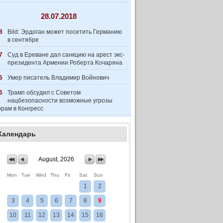
28.07.2018
8
Bild: Эрдоган может посетить Германию
в сентябре
7
Суд в Ереване дал санкцию на арест экс-
президента Армении Роберта Кочаряна
6
Умер писатель Владимир Войнович
6
Трамп обсудил с Советом
нацбезопасности возможные угрозы
рам в Конгресс
Календарь
August, 2026
Mon
Tue
Wed
Thu
Fri
Sat
Sun
1
2
3
4
5
6
7
8
9
10
11
12
13
14
15
16