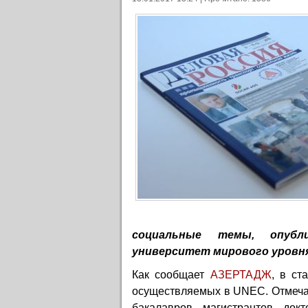
социальные темы, опубл
университет мирового уровня
Как сообщает
АЗЕ
РТАДЖ
, в ст
осуществляемых в UNEC. Отмечает
бакалавров, магистрантов, док