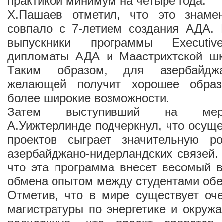
практикой минимум на четыре года.
Х.Пашаев отметил, что это знаме
совпало с 7-летием создания АДА. 
выпускники программы Execut
дипломаты АДА и Маастрихтской ш
Таким образом, для азербайджа
желающей получит хорошее образо
более широкие возможности.
Затем выступивший на меро
А.Уижтерлинде подчеркнул, что осущ
проектов сыграет значительную р
азербайджано-нидерландских связей.
что эта программа внесет весомый 
обмена опытом между студентами обе
Отметив, что в мире существует оч
магистратуры по энергетике и окруж