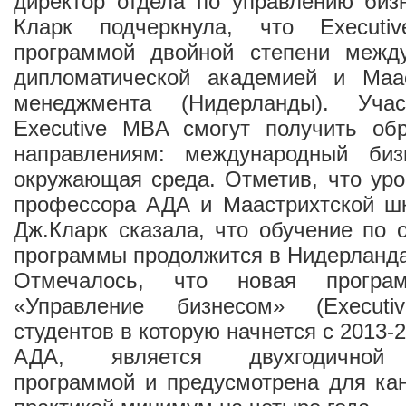
директор отдела по управлению би
Кларк подчеркнула, что Execut
программой двойной степени межд
дипломатической академией и Маа
менеджмента (Нидерланды). Уча
Executive MBA смогут получить об
направлениям: международный биз
окружающая среда. Отметив, что уро
профессора АДА и Маастрихтской ш
Дж.Кларк сказала, что обучение по 
программы продолжится в Нидерланда
Отмечалось, что новая програм
«Управление бизнесом» (Execut
студентов в которую начнется с 2013-2
АДА, является двухгодичной 
программой и предусмотрена для ка