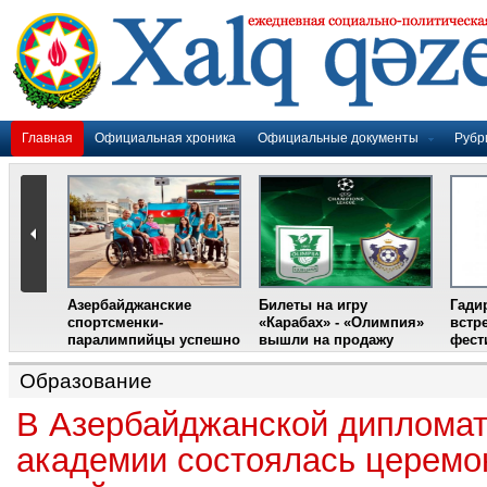
Главная
Официальная хроника
Официальные документы
Рубр
Азербайджанские
Билеты на игру
Гади
дером
спортсменки-
«Карабах» - «Олимпия»
встр
ании
паралимпийцы успешно
вышли на продажу
фест
выступили на III
Международном
Образование
фестивале парашютного
спорта
В Азербайджанской дипломат
академии состоялась церемо