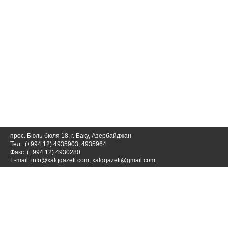
прос. Бюль-бюля 18, г. Баку, Азербайджан
Тел.: (+994 12) 4935903; 4935964
Факс: (+994 12) 4930280
E-mail:
info@xalqqazeti.com
;
xalqqazeti@gmail.com